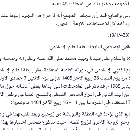
الأمومة ، وغير ذلك من المحاذير الشرعية .
ادس والسابع فقد رأى مجلس المجمع أنه لا حرج من اللجوء إليهما عند 
ة أخذ كل الاحتياطات اللازمة " انتهى .
.
اة والسلام على سيدنا ونبينا محمد صلى الله عليه وعلى آله وصحبه وس
الفقهي الإسلامي في دورته الثامنة المنعقدة بمقر رابطة العالم الإس
الموافق 19 – 28 يناير 1985 م قد نظر في الملاحظات التي أبداها بعض أعضائه حو
 من البند الثاني في القرار الخامس المتعلق بالتلقيح الصناعي وطفل الأ
الفترة ما بين 11 – 16 ربيع الآخر 1404 هـ ونصها :
ابع الذي تؤخذ فيه النطفة والبويضة من زوجين وبعد تلقيحهما في وعا
 رحم الزوجة الأخرى للزوج نفسه ، حيث تتطوع بمحض اختيارها بهذا 