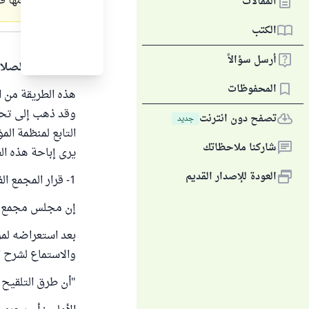
يتغذى بدمها في
المقالات
الكتب
الجواب
أرسل سؤالاً
الحمد لله والصلا
المحفوظات
هذه الطريقة من ا
وقد ذهب إلى تحري
تصفح دون انترنت
جديد
التابع لمنظمة الم
شاركنا ملاحظاتك
يرى إباحة هذه ال
العودة للإصدار القديم
1- قرار المجمع الفقهي التابع لمنظمة المؤتمر الإسلامي :
إن مجلس مجمع الفقه الإسلامي المنع
بعد استعراضه لمو
والاستماع لشرح ال
"أن طرق التلقيح 