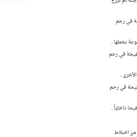
جته ثم تزرع
حة في رحم
عة بحملها .
لقيحة في رحم
لأخرى .
لقيحة في رحم
ا داخليّاً .
ا من اختلاط