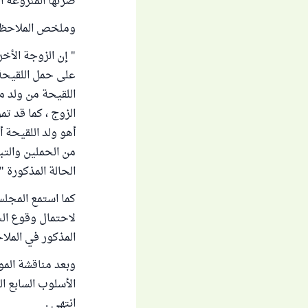
ضرتها المنزوعة ا
وملخص الملاحظات
" إن الزوجة الأخ
على حمل اللقيحة 
اللقيحة من ولد مع
الزوج ، كما قد تم
أهو ولد اللقيحة 
من الحملين والت
الحالة المذكورة " 
كما استمع المجلس
لاحتمال وقوع الح
المذكور في الملاح
وبعد مناقشة المو
انتهى .