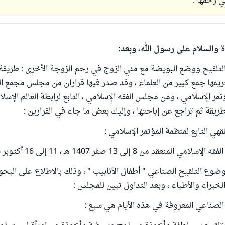
 رحمها .
ة والسلام على رسول الله، وبعد:
لتلقيح ووضع البويضة مع مني الزوج في رحم الزوجة الأخرى : طريقة
مها جمع كبير من العلماء ، وقد صدر فيها قراران من مجلس مجمع ال
ؤتمر الإسلامي ، ومن مجلس الفقه الإسلامي ، التابع لرابطة العالم الإسل
طريقة ثم تراجع عن إباحتها ، وإليك بعض ما جاء في القرارين :
قد من 8 إلى 13 صفر 1407 هـ ، 11 إلى 16 أكتوبر 1986 .
ضوع التلقيح الصناعي " أطفال الأنابيب " ، وذلك بالاطلاع على البحو
خبراء والأطباء ، وبعد التداول تبين للمجلس :
الصناعي المعروفة في هذه الأيام هي سبع :