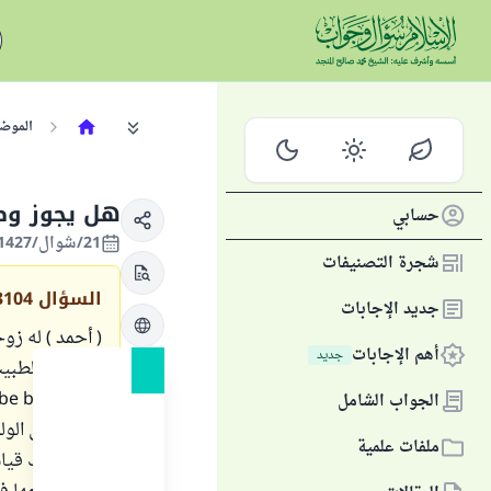
الموض
هل يجوز وضع
حسابي
21/شوال/1427 الموافق 12/نوفمبر/2006
شجرة التصنيفات
السؤال
3104
جديد الإجابات
( أحمد ) له زوج
أهم الإجابات
جديد
يستطيع الطبيب
الجواب الشامل
تلد ليتربى ال
ملفات علمية
بجواز ذلك قياس