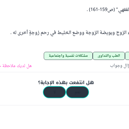
" (ص159-161) .
ء الزوج وبويضة الزوجة ووضع الخليط في رحم زوجةٍ أخرى له .
الطب والتداوي
مشكلات نفسية واجتماعية
ؤال وجواب
هل لديك ملاحظة ح
هل انتفعت بهذه الإجابة؟
نعم
لا