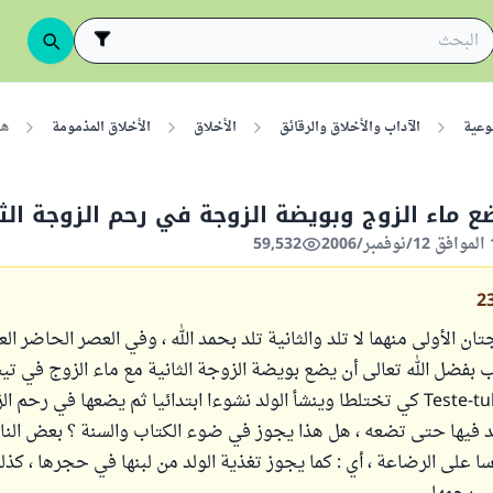
وعية
الآداب والأخلاق والرقائق
الأخلاق
الأخلاق المذمومة
هل
 ماء الزوج وبويضة الزوجة في رحم الزوجة الثا
59,532
2
تان الأولى منهما لا تلد والثانية تلد بحمد الله ، وفي العصر الحاضر ال
 بفضل الله تعالى أن يضع بويضة الزوجة الثانية مع ماء الزوج في 
بيبي Teste-tube baby كي تختلطا وينشأ الولد نشوءا ابتدائيا ثم يضعها في رحم
ولد فيها حتى تضعه ، هل هذا يجوز في ضوء الكتاب والسنة ؟ بعض الن
ا على الرضاعة ، أي : كما يجوز تغذية الولد من لبنها في حجرها ، كذ