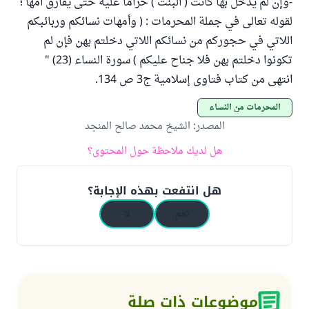
-وإن لم يدخل بها كانت ( البنت ) حراماً عليه حتى يفارق أمها ؛
لقوله تعالى في جملة المحرمات : ( وأمهات نسائكم وربائبكم
اللاتي في حجوركم من نسائكم اللاتي دخلتم بهن فإن لم
تكونوا دخلتم بهن فلا جناح عليكم ) سورة النساء (23) "
انتهى من كتاب فتاوى إسلامية ج3 ص 134.
المحرمات من النساء
المصدر
:
الشيخ محمد صالح المنجد
هل لديك ملاحظة حول المحتوى؟
هل انتفعت بهذه الإجابة؟
نعم
لا
موضوعات ذات صلة