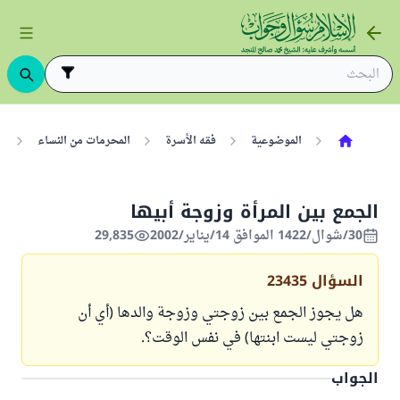
الموضوعية
فقه الأسرة
المحرمات من النساء
ا
الجمع بين المرأة وزوجة أبيها
30/شوال/1422 الموافق 14/يناير/2002
29,835
السؤال
23435
هل يجوز الجمع بين زوجتي وزوجة والدها (أي أن
زوجتي ليست ابنتها) في نفس الوقت؟.
الجواب