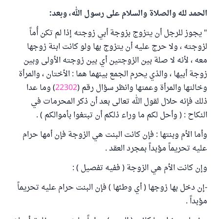
الحمد لله والصلاة والسلام على رسول الله، وبعد:
" يجوز للرجل أن يتزوج بزوجة أبي زوجته إذا لم تكن أُماً
لزوجته ، ولا حرج عليه أن يتزوج بها ولو كانت ابنة زوجها
معه ، لأنه لا صلة بين الزوجتين أي بين زوجته الأولى وبين
زوجة أبيها ، والذي يحرم الجمع بينهما هما : الأختان ، والمرأة
وخالتها والمرأة وعمتها وانظر سؤال رقم (
22302
) وما عدا
ذلك فإنه حلال لقول الله تعالى بعد أن ذكر المحرمات في
النكاح : ( وأحل لكم ما وراء ذلكم أن تبتغوا بأموالكم ) .
وأما الأم وبنتها : فإن كانت البنت هي الزوجة فإن أمها حرام
عليه تحريماً مؤبداً بمجرد العقد .
وإن كانت الأم هي الزوجة ( ففيه تفصيل ) :
-إن دخل بها زوجها ( أي وطئها ) فإن البنت حرام عليه تحريماً
مؤبداً .