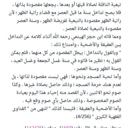
تبعية النافلة لصلاة قبلها أو بعدها ، يجعلها مقصودة بذاتها ،
فلا يصح تداخل سنة ما قبل العصر مع قضاء راتبة الظهر ؛ لأن
راتبة الظهر مقصودة بالتبعية لفريضة الظهر ، وسنة العصر
مقصودة بالتبعية لصلاة العصر .
ومما قاله ابن حجر الهيتمي رحمه الله أثناء كلامه عن التداخل
بين العقيقة والأضحية ، وامتناع ذلك :
" وبالقول بالتداخل : يبطل المقصود من كل منهما ، فلم يمكن
القول به ؛ نظير ما قالوه في سنة غسل الجمعة وغسل العيد ،
وسنة الظهر وسنة العصر .
وأما تحية المسجد ونحوها : فهي ليست مقصودة لذاتها ، بل
لعدم هتك حرمة المسجد ؛ وذلك حاصل بصلاة غيرها . وكذا
صوم نحو الاثنين ، لأن القصد منه إحياء هذا اليوم بعبادة
الصوم المخصوصة ، وذلك حاصل بأي صوم وقع فيه .
وأما الأضحية والعقيقة : فليستا كذلك " انتهى من " الفتاوى
الفقهية الكبرى " (4/256) .