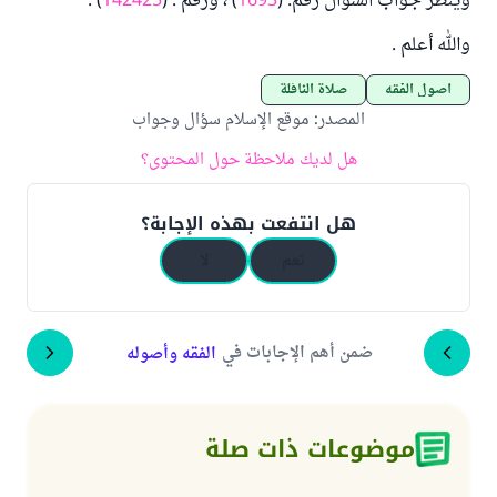
وينظر جواب السؤال رقم: (
1693
) ، ورقم : (
142425
) .
والله أعلم .
أصول الفقه
صلاة النافلة
المصدر
:
موقع الإسلام سؤال وجواب
هل لديك ملاحظة حول المحتوى؟
هل انتفعت بهذه الإجابة؟
نعم
لا
ضمن أهم الإجابات في
الفقه وأصوله
موضوعات ذات صلة