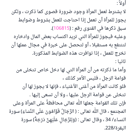
أولاً :
لا يشترط لعمل المرأة وجود ضرورة قصوى كما ذكرت ، ولكن
يجوز للمرأة أن تعمل إذا احتاجت للعمل بشروط وضوابط
سبق ذكرها في الفتوى رقم : (
106815
).
وعليه فيجوز للمرأة التي تريد اكتساب بعض المال وادخاره
لتنتفع به مستقبلا ، أو لتحصل على خبرة في مجال عملها أن
تخرج للعمل ، إذا توافرت هذه الضوابط المذكورة.
ثانيا :
وأما ما ذكرته من أن المرأة التي لها دخل خاص تتخلى من
قوامة الرجل ، فليس الأمر كذلك ،
فلو كانت المرأة من أغنى الأغنياء ، فإنها لا يجوز لها أن
تتخلى عن قوامة الرجل عليها ، ولا أن تسعى إليها .
فإن تلك القوامة جعلها الله تعالى محافظةً على المرأة وعلى
المجتمع ، قال الله تعالى : ( الرِّجَالُ قَوَّامُونَ عَلَى النِّسَاءِ) سورة
النساء/ 34 ، وقال تعالى : (وَلِلرِّجَالِ عَلَيْهِنَّ دَرَجَةٌ) سورة
البقرة/228.