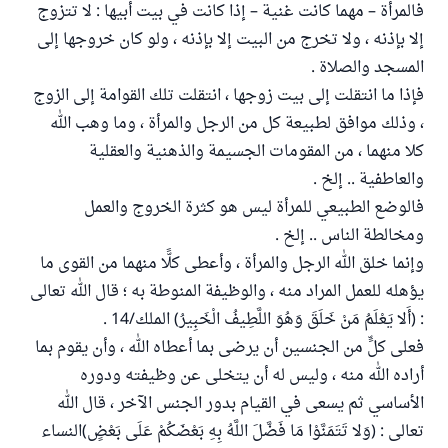
فالمرأة – مهما كانت غنية – إذا كانت في بيت أبيها : لا تتزوج
إلا بإذنه ، ولا تخرج من البيت إلا بإذنه ، ولو كان خروجها إلى
المسجد والصلاة .
فإذا ما انتقلت إلى بيت زوجها ، انتقلت تلك القوامة إلى الزوج
، وذلك موافق لطبيعة كل من الرجل والمرأة ، وما وهب الله
كلا منهما ، من المقومات الجسيمة والذهنية والعقلية
والعاطفية .. إلخ .
فالوضع الطبيعي للمرأة ليس هو كثرة الخروج والعمل
ومخالطة الناس .. إلخ .
وإنما خلق الله الرجل والمرأة ، وأعطى كلًّا منهما من القوى ما
يؤهله للعمل المراد منه ، والوظيفة المنوطة به ؛ قال الله تعالى
: (أَلا يَعْلَمُ مَنْ خَلَقَ وَهُوَ اللَّطِيفُ الْخَبِيرُ) الملك/14 .
فعلى كلٍّ من الجنسين أن يرضى بما أعطاه الله ، وأن يقوم بما
أراده الله منه ، وليس له أن يتخلى عن وظيفته ودوره
الأساسي ثم يسعى في القيام بدور الجنس الآخر ، قال الله
تعالى : (وَلا تَتَمَنَّوْا مَا فَضَّلَ اللَّهُ بِهِ بَعْضَكُمْ عَلَى بَعْضٍ)النساء