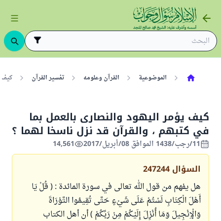
الموضوعية
القرآن وعلومه
تفسير القرآن
كيف ي
كيف يؤمر اليهود والنصارى بالعمل بما
في كتبهم ، والقرآن قد نزل ناسخا لهما ؟
11/رجب/1438 الموافق 08/أبريل/2017
14,561
السؤال
247244
هل يفهم من قول الله تعالى في سورة المائدة : ( قُلْ يَا
أَهْلَ الْكِتَابِ لَسْتُمْ عَلَى شَيْءٍ حَتَّى تُقِيمُوا التَّوْرَاةَ
وَالْإِنْجِيلَ وَمَا أُنْزِلَ إِلَيْكُمْ مِنْ رَبِّكُمْ ) أن أهل الكتاب