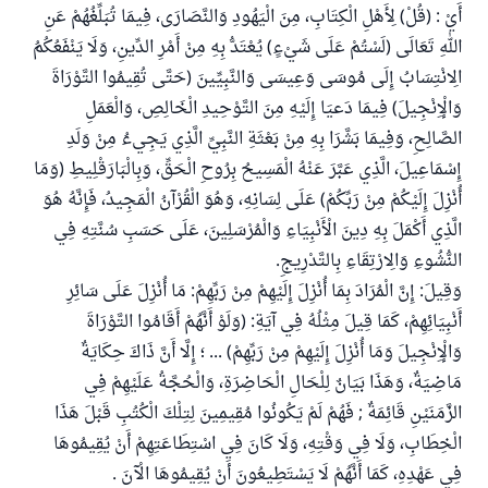
أَيْ : (قُلْ) لِأَهْلِ الْكِتَابِ، مِنَ الْيَهُودِ وَالنَّصَارَى، فِيمَا تُبَلِّغُهُمْ عَنِ
اللهِ تَعَالَى (لَسْتُمْ عَلَى شَيْءٍ) يُعْتَدُّ بِهِ مِنْ أَمْرِ الدِّينِ، وَلَا يَنْفَعُكُمُ
الِانْتِسَابُ إِلَى مُوسَى وَعِيسَى وَالنَّبِيِّينَ (حَتَّى تُقِيمُوا التَّوْرَاةَ
وَالْإِنْجِيلَ) فِيمَا دَعيَا إِلَيْهِ مِنَ التَّوْحِيدِ الْخَالِصِ، وَالْعَمَلِ
الصَّالِحِ، وَفِيمَا بَشَّرَا بِهِ مِنْ بَعْثَةِ النَّبِيِّ الَّذِي يَجِيءُ مِنْ وَلَدِ
إِسْمَاعِيلَ، الَّذِي عَبَّرَ عَنْهُ الْمَسِيحُ بِرُوحِ الْحَقِّ، وَبِالْبَارَقْلِيطِ (وَمَا
أُنْزِلَ إِلَيْكُمْ مِنْ رَبِّكُمْ) عَلَى لِسَانِهِ، وَهُوَ الْقُرْآنُ الْمَجِيدُ، فَإِنَّهُ هُوَ
الَّذِي أَكْمَلَ بِهِ دِينَ الْأَنْبِيَاءِ وَالْمُرْسَلِينَ، عَلَى حَسَبِ سُنَّتِهِ فِي
النُّشُوءِ وَالِارْتِقَاءِ بِالتَّدْرِيجِ.
وَقِيلَ: إِنَّ الْمُرَادَ بِمَا أُنْزِلَ إِلَيْهِمْ مِنْ رَبِّهِمْ: مَا أُنْزِلَ عَلَى سَائِرِ
أَنْبِيَائِهِمْ، كَمَا قِيلَ مِثْلُهُ فِي آيَةِ: (وَلَوْ أَنَّهُمْ أَقَامُوا التَّوْرَاةَ
وَالْإِنْجِيلَ وَمَا أُنْزِلَ إِلَيْهِمْ مِنْ رَبِّهِمْ) ... ؛ إِلَّا أَنَّ ذَاكَ حِكَايَةٌ
مَاضِيَةٌ، وَهَذَا بَيَانٌ لِلْحَالِ الْحَاضِرَةِ، وَالْحُجَّةُ عَلَيْهِمْ فِي
الزَّمَنَيْنِ قَائِمَةٌ ; فَهُمْ لَمْ يَكُونُوا مُقِيمِينَ لِتِلْكَ الْكُتُبِ قَبْلَ هَذَا
الْخِطَابِ، وَلَا فِي وَقْتِهِ، وَلَا كَانَ فِي اسْتِطَاعَتِهِمْ أَنْ يُقِيمُوهَا
فِي عَهْدِهِ، كَمَا أَنَّهُمْ لَا يَسْتَطِيعُونَ أَنْ يُقِيمُوهَا الْآنَ .