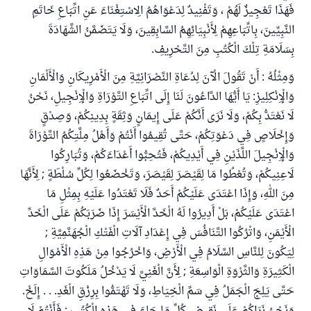
فَهَذَا تَعْجِيزٌ لَهُمْ ، وَتَفْنِيدٌ لِدَعْوَاهُمُ الِاسْتِغْنَاءَ عَنِ اتِّبَاعِ خَاتَمِ
النَّبِيِّينَ، بِاتِّبَاعِهِمْ لِأَنْبِيَائِهِمُ السَّابِقِينَ، وَلَا يَتَضَمَّنُ الشَّهَادَةَ
بِسَلَامَةِ تِلْكَ الْكُتُبِ مِنَ التَّحْرِيفِ.
وَمِثْلُهُ : أَنْ تَقُولَ الْآنَ لِدُعَاةِ النَّصْرَانِيَّةِ مِنَ الْأَمْرِيكَانِ وَالْأَلْمَانِ
وَالْإِنْكِلِيزِ: يَا أَيُّهَا الدَّاعُونَ لَنَا إِلَى اتِّبَاعِ التَّوْرَاةِ وَالْإِنْجِيلِ، نَحْنُ
لَا نَعْتَدُّ بِكُمْ، وَلَا نَرَى أَنَّكُمْ عَلَى إِيمَانٍ وَثِقَةٍ بِدِينِكُمْ، وَصِدْقٍ
وَإِخْلَاصٍ فِي دَعْوَتِكُمْ، حَتَّى تُقِيمُوا أَنْتُمْ وَأَهْلُ مِلَّتِكُمُ التَّوْرَاةَ
وَالْإِنْجِيلَ اللَّذَيْنِ فِي أَيْدِيكُمْ، فَتُحِبُّوا أَعْدَاءَكُمْ، وَتُبَارِكُوا
لَاعِنِيكُمْ، وَتُعْطُوا مَا لِقَيْصَرَ لِقَيْصَرَ، وَتَخْضَعُوا لِكُلِّ سُلْطَةٍ ; لِأَنَّهَا
مِنَ اللهِ، وَإِذَا اعْتَدَى عَلَيْكُمْ أَحَدٌ فَلَا تَعْتَدُوا عَلَيْهِ بِمِثْلِ مَا
اعْتَدَى عَلَيْكُمْ، بَلْ أَدِيرُوا لَهُ الْخَدَّ الْأَيْسَرَ إِذَا ضَرَبَكُمْ عَلَى الْخَدِّ
الْأَيْمَنِ، وَاتْرُكُوا التَّنَافُسَ فِي إِعْدَادِ آلَاتِ الْفَتْكِ الْجُهَنَّمِيَّةِ ;
لِيَكُونَ لِلنَّاسِ السَّلَامُ فِي الْأَرْضِ، وَاخْرُجُوا مِنْ هَذِهِ الْأَمْوَالِ
الْكَثِيرَةِ وَالثَّرْوَةِ الْوَاسِعَةِ ; لِأَنَّ الْغَنِيَّ لَا يَدْخُلُ مَلَكُوتَ السَّمَاوَاتِ
حَتَّى يَلِجَ الْجَمَلُ فِي سَمِّ الْخِيَاطِ، وَلَا تَهْتَمُّوا بِرِزْقِ الْغَدِ. . . إِلَخْ.