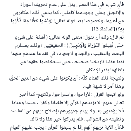
فأي شيء في هذا المعنى يدل على عدم تحريف التوراة
والإنجيل وعلى وجودهما كاملين، كما يدعي ذلك المكابرون
من أهلهما، وخصوصا بعد قوله تعالى: (وَنَسُوا حَظًّا مِمَّا ذُكِّرُوا
بِهِ؟) [المائدة: 13] .
ثم قال: ولك أن تقول: معنى قوله تعالى: ( لَسْتُمْ عَلى شَيْءٍ
حَتَّى تُقِيمُوا التَّوْراةَ وَالْإِنْجِيلَ ) : الحقيقيّين ؛ وذلك يستلزم
البحث والتنقيب ، والجد والاجتهاد ، في نقد ما عندهم منهما
نقدا عقليا تاريخيا صحيحا، حتى يستخلصوا حقهما من
باطلهما بقدر الإمكان .
ونتيجة ذلك العناء كلّه : أن يكونوا على شيء من الدين الحقّ،
وهذا أمر لا شبهة فيه.
ولو اتبعوا القرآن : لأراحوا ، واستراحوا. ولكنهم- كما أخبر
تعالى عنهم- لا يزيدهم القرآن إلّا طغيانا وكفرا ، حسدا وعنادا
فلا يؤمنون به. ولا يهتم جمهورهم بإصلاح دينهم من المفاسد
وتنقيته من الشوائب. فلم يدركوا خير هذا ولا ذاك.
فكأن الآية تريهم أنهم إذا لم يتبعوا القرآن : يجب عليهم القيام