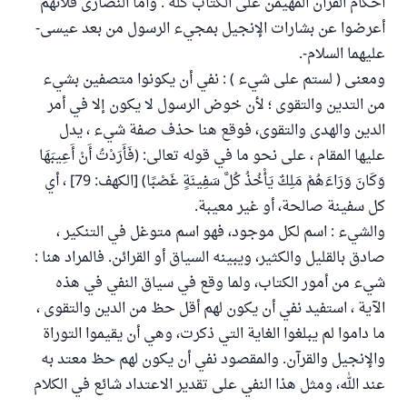
أحكام القرآن المهيمن على الكتاب كله . وأما النصارى فلأنهم
أعرضوا عن بشارات الإنجيل بمجيء الرسول من بعد عيسى-
عليهما السلام-.
ومعنى ( لستم على شيء ) : نفي أن يكونوا متصفين بشيء
من التدين والتقوى ؛ لأن خوض الرسول لا يكون إلا في أمر
الدين والهدى والتقوى، فوقع هنا حذف صفة شيء ، يدل
عليها المقام ، على نحو ما في قوله تعالى: (فَأَرَدْتُ أَنْ أَعِيبَهَا
وَكَانَ وَرَاءَهُمْ مَلِكٌ يَأْخُذُ كُلَّ سَفِينَةٍ غَصْبًا) [الكهف: 79] ، أي
كل سفينة صالحة، أو غير معيبة.
والشيء : اسم لكل موجود، فهو اسم متوغل في التنكير ،
صادق بالقليل والكثير، ويبينه السياق أو القرائن. فالمراد هنا :
شيء من أمور الكتاب، ولما وقع في سياق النفي في هذه
الآية ، استفيد نفي أن يكون لهم أقل حظ من الدين والتقوى ،
ما داموا لم يبلغوا الغاية التي ذكرت، وهي أن يقيموا التوراة
والإنجيل والقرآن. والمقصود نفي أن يكون لهم حظ معتد به
عند الله، ومثل هذا النفي على تقدير الاعتداد شائع في الكلام