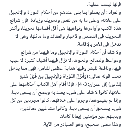
فإنها ليست عملية.
والمراد : أن يعملوا بما بقي عندهم من أحكام التوراة والإنجيل
على علاته، وعلى ما به من نقص وتحريف وزيادة. فإن شرائع
هذه الكتب وأوامرها ونواهيها هي أقل أقسامها تحريفا، وأكثر
التحريف في القصص والأخبار والعقائد وما ماثلها، وهي لا
تدخل في الأمر بالإقامة.
ولا شك أن أحكام التوراة والإنجيل وما فيهما من شرائع
ومواعظ ونصائح ونحوها، لا تزال فيهما أشياء كثيرة لا عيب
فيها، ونافعة للبشر وفيها هداية عظمى للناس، فهي مما يدخل
تحت قوله تعالى: (وَأَنْزَلَ التَّوْراةَ وَالْإِنْجِيلَ مِنْ قَبْلُ هُدىً
لِلنَّاسِ) [آل عمران: 3- 4] ، فإذا أقام أهل الكتاب أحكامهما على
علاتها، كانوا لا شك على شيء يعتد به ويصح أن يسمى دينا.
وإذا لم يقيموهما، وجروا على خلافهما، كانوا مجردين من كل
شيء يستحق أن يسمى دينا. وكانوا مشاغبين معاندين،
وبدينهم غير مؤمنين إيمانا كاملا.
وهذا معنى صحيح، وهو المتبادر من الآية.