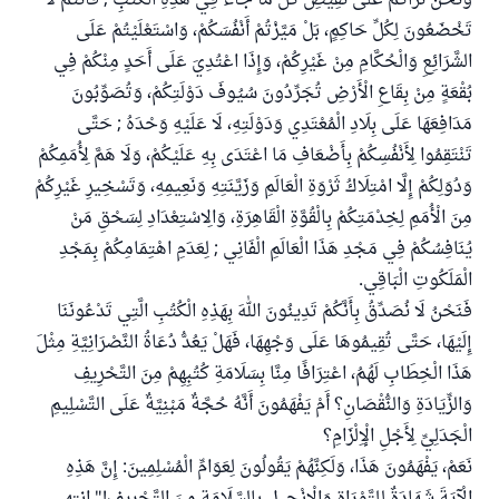
وَنَحْنُ نَرَاكُمْ عَلَى نَقِيضِ كُلِّ مَا جَاءَ فِي هَذِهِ الْكُتُبِ ; فَأَنْتُمْ لَا
تَخْضَعُونَ لِكُلِّ حَاكِمٍ، بَلْ مَيَّزْتُمْ أَنْفُسَكُمْ، وَاسْتَعْلَيْتُمْ عَلَى
الشَّرَائِعِ وَالْحُكَّامِ مِنْ غَيْرِكُمْ، وَإِذَا اعْتُدِيَ عَلَى أَحَدٍ مِنْكُمْ فِي
بُقْعَةٍ مِنْ بِقَاعِ الْأَرْضِ تُجَرِّدُونَ سُيُوفَ دَوْلَتِكُمْ، وَتُصَوِّبُونَ
مَدَافِعَهَا عَلَى بِلَادِ الْمُعْتَدِي وَدَوْلَتِهِ، لَا عَلَيْهِ وَحْدَهُ ; حَتَّى
تَنْتَقِمُوا لِأَنْفُسِكُمْ بِأَضْعَافِ مَا اعْتَدَى بِهِ عَلَيْكُمْ، وَلَا هَمَّ لِأُمَمِكُمْ
وَدُوَلِكُمْ إِلَّا امْتِلَاكُ ثَرْوَةِ الْعَالَمِ وَزَيَّنَتِهِ وَنَعِيمِهِ، وَتَسْخِيرِ غَيْرِكُمْ
مِنَ الْأُمَمِ لِخِدْمَتِكُمْ بِالْقُوَّةِ الْقَاهِرَةِ، وَالِاسْتِعْدَادِ لِسَحْقِ مَنْ
يُنَافِسُكُمْ فِي مَجْدِ هَذَا الْعَالَمِ الْفَانِي ; لِعَدَمِ اهْتِمَامِكُمْ بِمَجْدِ
الْمَلَكُوتِ الْبَاقِي.
فَنَحْنُ لَا نُصَدِّقُ بِأَنَّكُمْ تَدِينُونَ اللهَ بِهَذِهِ الْكُتُبِ الَّتِي تَدْعُونَنَا
إِلَيْهَا، حَتَّى تُقِيمُوهَا عَلَى وَجْهِهَا، فَهَلْ يَعُدُّ دُعَاةُ النَّصْرَانِيَّةِ مِثْلَ
هَذَا الْخِطَابِ لَهُمُ، اعْتِرَافًا مِنَّا بِسَلَامَةِ كُتُبِهِمْ مِنَ التَّحْرِيفِ
وَالزِّيَادَةِ وَالنُّقْصَانِ؟ أَمْ يَفْهَمُونَ أَنَّهُ حُجَّةٌ مَبْنِيَّةٌ عَلَى التَّسْلِيمِ
الْجَدَلِيِّ لِأَجْلِ الْإِلْزَامِ؟
نَعَمْ، يَفْهَمُونَ هَذَا، وَلَكِنَّهُمْ يَقُولُونَ لِعَوَامِّ الْمُسْلِمِينَ: إِنَّ هَذِهِ