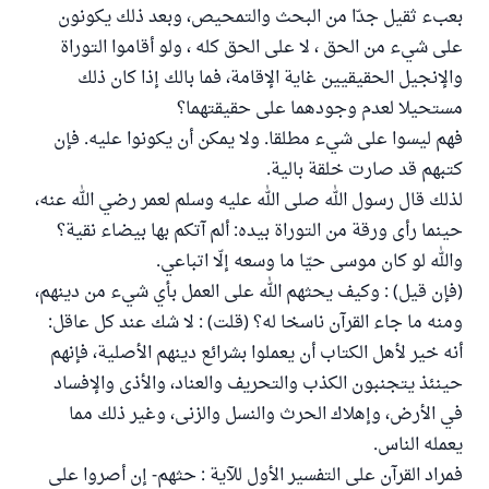
بعبء ثقيل جدّا من البحث والتمحيص، وبعد ذلك يكونون
على شيء من الحق ، لا على الحق كله ، ولو أقاموا التوراة
والإنجيل الحقيقيين غاية الإقامة، فما بالك إذا كان ذلك
مستحيلا لعدم وجودهما على حقيقتهما؟
فهم ليسوا على شيء مطلقا. ولا يمكن أن يكونوا عليه. فإن
كتبهم قد صارت خلقة بالية.
لذلك قال رسول الله صلى الله عليه وسلم لعمر رضي الله عنه،
حينما رأى ورقة من التوراة بيده: ألم آتكم بها بيضاء نقية؟
والله لو كان موسى حيّا ما وسعه إلّا اتباعي.
(فإن قيل) : وكيف يحثهم الله على العمل بأي شيء من دينهم،
ومنه ما جاء القرآن ناسخا له؟ (قلت) : لا شك عند كل عاقل:
أنه خير لأهل الكتاب أن يعملوا بشرائع دينهم الأصلية، فإنهم
حينئذ يتجنبون الكذب والتحريف والعناد، والأذى والإفساد
في الأرض، وإهلاك الحرث والنسل والزنى، وغير ذلك مما
يعمله الناس.
فمراد القرآن على التفسير الأول للآية : حثهم- إن أصروا على