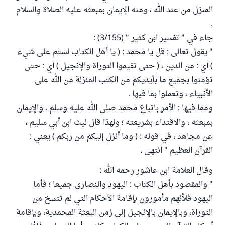
المنزل من عند الله ، ومنه الإيمان بمبعثه عليه الصلاة والسلام
.
جاء في " تفسير ابن كثير " (3/155) :
" يقول تعالى : قل يا محمد : ( يا أهل الكتاب لستم على شيء
) أي : من الدين ، ( حتى تقيموا التوراة والإنجيل ) أي : حتى
تؤمنوا بجميع ما بأيديكم من الكتب المنزلة من الله على
الأنبياء ، وتعملوا بما فيها .
ومما فيها : الأمر باتباع محمد صلى الله عليه وسلم ، والإيمان
بمبعثه ، والاقتداء بشريعته ؛ ولهذا قال ليث ابن أبي سليم ،
عن مجاهد ، في قوله : ( وما أنزل إليكم من ربكم ) يعني :
القرآن العظيم " انتهى .
وقال العلامة ابن عاشور رحمه الله :
" والمقصود بأهل الكتاب : اليهود والنصارى جميعا ؛ فأما
اليهود فلأنهم مأمورون بإقامة الأحكام التي لم تنسخ من
التوراة، وبالإيمان بالإنجيل إلى زمن البعثة المحمدية، وبإقامة