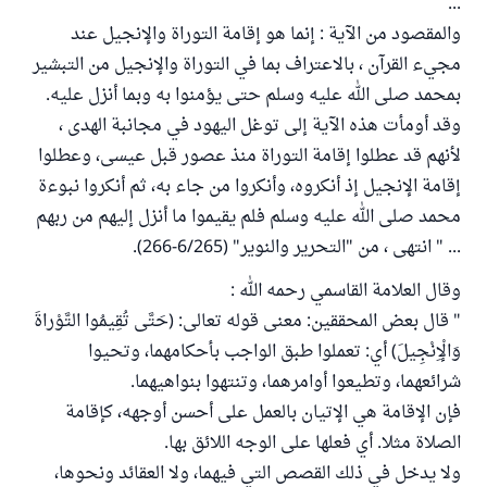
...
والمقصود من الآية : إنما هو إقامة التوراة والإنجيل عند
مجيء القرآن ، بالاعتراف بما في التوراة والإنجيل من التبشير
بمحمد صلى الله عليه وسلم حتى يؤمنوا به وبما أنزل عليه.
وقد أومأت هذه الآية إلى توغل اليهود في مجانبة الهدى ،
لأنهم قد عطلوا إقامة التوراة منذ عصور قبل عيسى، وعطلوا
إقامة الإنجيل إذ أنكروه، وأنكروا من جاء به، ثم أنكروا نبوءة
محمد صلى الله عليه وسلم فلم يقيموا ما أنزل إليهم من ربهم
... " انتهى ، من "التحرير والنوير" (6/265-266).
وقال العلامة القاسمي رحمه الله :
" قال بعض المحققين: معنى قوله تعالى: (حَتَّى تُقِيمُوا التَّوْراةَ
وَالْإِنْجِيلَ) أي: تعملوا طبق الواجب بأحكامهما، وتحيوا
شرائعهما، وتطيعوا أوامرهما، وتنتهوا بنواهيهما.
فإن الإقامة هي الإتيان بالعمل على أحسن أوجهه، كإقامة
الصلاة مثلا. أي فعلها على الوجه اللائق بها.
ولا يدخل في ذلك القصص التي فيهما، ولا العقائد ونحوها،