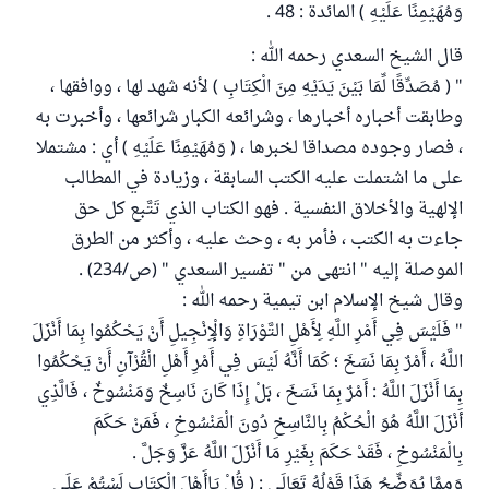
وَمُهَيْمِنًا عَلَيْهِ ) المائدة : 48 .
قال الشيخ السعدي رحمه الله :
" ( مُصَدِّقًا لِّمَا بَيْنَ يَدَيْهِ مِنَ الْكِتَابِ ) لأنه شهد لها ، ووافقها ،
وطابقت أخباره أخبارها ، وشرائعه الكبار شرائعها ، وأخبرت به
، فصار وجوده مصداقا لخبرها ، ( وَمُهَيْمِنًا عَلَيْهِ ) أي : مشتملا
على ما اشتملت عليه الكتب السابقة ، وزيادة في المطالب
الإلهية والأخلاق النفسية . فهو الكتاب الذي تَتَّبع كل حق
جاءت به الكتب ، فأمر به ، وحث عليه ، وأكثر من الطرق
الموصلة إليه " انتهى من " تفسير السعدي " (ص/234) .
وقال شيخ الإسلام ابن تيمية رحمه الله :
" فَلَيْسَ فِي أَمْرِ اللَّهِ لِأَهْلِ التَّوْرَاةِ وَالْإِنْجِيلِ أَنْ يَحْكُمُوا بِمَا أَنْزَلَ
اللَّهُ ، أَمْرٌ بِمَا نَسَخَ ؛ كَمَا أَنَّهُ لَيْسَ فِي أَمْرِ أَهْلِ الْقُرْآنِ أَنْ يَحْكُمُوا
بِمَا أَنْزَلَ اللَّهُ : أَمْرٌ بِمَا نَسَخَ ، بَلْ إِذَا كَانَ نَاسِخٌ وَمَنْسُوخٌ ، فَالَّذِي
أَنْزَلَ اللَّهُ هُوَ الْحُكْمُ بِالنَّاسِخِ دُونَ الْمَنْسُوخِ ، فَمَنْ حَكَمَ
بِالْمَنْسُوخِ ، فَقَدْ حَكَمَ بِغَيْرِ مَا أَنْزَلَ اللَّهُ عَزَّ وَجَلَّ .
وَمِمَّا يُوَضِّحُ هَذَا قَوْلُهُ تَعَالَى : ( قُلْ يَاأَهْلَ الْكِتَابِ لَسْتُمْ عَلَى