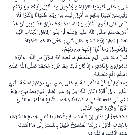
شَيْءٍ حَتَّى تُقِيمُوا التَّوْرَاةَ وَالْإِنْجِيلَ وَمَا أُنْزِلَ إِلَيْكُمْ مِنْ رَبِّكُمْ
وَلَيَزِيدَنَّ كَثِيرًا مِنْهُمْ مَا أُنْزِلَ إِلَيْكَ مِنْ رَبِّكَ طُغْيَانًا وَكُفْرًا فَلَا
تَأْسَ عَلَى الْقَوْمِ الْكَافِرِينَ ) المائدة : 68 ، فَإِنَّ هَذَا يُبَيِّنُ أَنَّ هَذَا
أَمْرٌ لِمُحَمَّدٍ صَلَّى اللَّهُ عَلَيْهِ وَسَلَّمَ أَنْ يَقُولَ لِأَهْلِ الْكِتَابِ الَّذِي
بُعِثَ إِلَيْهِمْ : إنَّهُمْ لَيْسُوا عَلَى شَيْءٍ حَتَّى يُقِيمُوا التَّوْرَاةَ
وَالْإِنْجِيلَ وَمَا أُنْزِلَ إِلَيْهِمْ مِنْ رَبِّهِمْ .
فَدَلَّ ذَلِكَ عَلَى أَنَّهُمْ عِنْدَهُمْ مَا يُعْلَمُ أَنَّهُ مُنَزَّلٌ مِنَ اللَّهِ ، وَأَنَّهُمْ
مَأْمُورُونَ بِإِقَامَتِهِ ، إِذْ كَانَ ذَلِكَ مِمَّا قَرَّرَهُ مُحَمَّدٌ صَلَّى اللَّهُ عَلَيْهِ
وَسَلَّمَ وَلَمْ يَنْسَخْهُ .
وَمَعْلُومٌ أَنَّ كُلَّ مَا أَمَرَ اللَّهُ بِهِ عَلَى لِسَانِ نَبِيٍّ ، وَلَمْ يَنْسَخْهُ النَّبِيُّ
الثَّانِي ، بَلْ أَقَرَّهُ ؛ كَانَ اللَّهُ آمِرًا بِهِ عَلَى لِسَانِ نَبِيٍّ بَعْدَ نَبِيٍّ ، وَلَمْ
يَكُنْ فِي بَعْثَةِ الثَّانِي مَا يُسْقِطُ وُجُوبَ اتِّبَاعِ مَا أَمَرَ بِهِ النَّبِيُّ
الْأَوَّلُ وَقَرَّرَهُ النَّبِيُّ الثَّانِي.
وَلَا يَجُوزُ أَنْ يُقَالَ إِنَّ اللَّهَ يَنْسَخُ بِالْكِتَابِ الثَّانِي جَمِيعَ مَا شَرَعَهُ
بِالْكِتَابِ الْأَوَّلِ ، وَإِنَّمَا الْمَنْسُوخُ قَلِيلٌ بِالنِّسْبَةِ إِلَى مَا اتَّفَقَتْ
عَلَيْهِ الْكُتُبُ وَالشَّرَائِعُ .