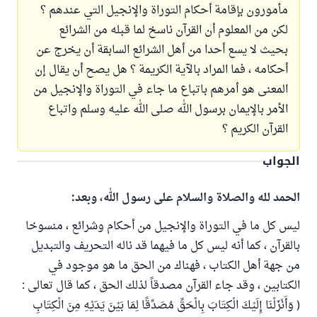
مأمورون بإقامة أحكام التوراة والإنجيل التي عندهم ؟
لكن من المعلوم أن القرآن ناسخ لما قبله من الشرائع
بحيث لا يسع أحدا من أهل الشرائع السابقة أن يخرج عن
أحكامه ، فما المراد بالآية الكريمة ؟ هل يصح أن يقال إن
المعنى هو أمرهم باتباع ما جاء في التوراة والإنجيل من
الأمر بالإيمان برسول الله صلى الله عليه وسلم واتباع
القرآن الكريم ؟
الجواب
الحمد لله والصلاة والسلام على رسول الله، وبعد:
ليس كل ما في التوراة والإنجيل من أحكام وشرائع ، منسوخا
بالقرآن ، كما أنه ليس كل ما فيهما قد ناله التحريف والتبديل
من جهة أهل الكتاب ، فهناك من الحق ما هو موجود في
الكتابين ، وقد جاء القرآن مصدقاً لذلك الحق ، كما قال تعالى :
( وَأَنْزَلْنَا إِلَيْكَ الْكِتَابَ بِالْحَقِّ مُصَدِّقًا لِمَا بَيْنَ يَدَيْهِ مِنَ الْكِتَابِ