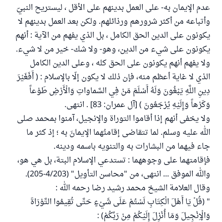
عدم الإيمان به- على العمل بدينهم على الأقل ، ليستريح النبيّ
وأتباعه من أكثر شرورهم ورذائلهم. ولكن بعد العمل بدينهم لا
يكونون على الدين الحق الكامل ، بل الذي يفهم من الآية : أنهم
يكونون على شيء من الدين، وهو- ولا شك- خير من لا شيء.
ولا يفهم أنهم يكونون على الحق كله ، وعلى الدين الكامل
الذي لا غاية أعظم منه، فإن ذلك لا يكون إلّا بالإسلام : ( أَفَغَيْرَ
دِينِ اللَّهِ يَبْغُونَ وَلَهُ أَسْلَمَ مَنْ فِي السَّماواتِ وَالْأَرْضِ طَوْعاً
وَكَرْهاً وَإِلَيْهِ يُرْجَعُونَ ) [آل عمران: 83] . انتهى.
ولا يخفى أنهم إذا أقاموا التوراة والإنجيل، آمنوا بمحمد صلى
الله عليه وسلم. لما تتقاضى إقامتُهما الإيمانَ به ؛ إذ كثر ما
جاء فيهما من البشارات به والتنويه باسمه ودينه.
فإقامتهما على وجوههما : تستدعي الإسلام البتة، بل هي هو،
والله الموفق ... انتهى، من "محاسن التأويل" (4/203-205).
وقال العلامة الشيخ محمد رشيد رضا رحمه الله :
" (قُلْ يَا أَهْلَ الْكِتَابِ لَسْتُمْ عَلَى شَيْءٍ حَتَّى تُقِيمُوا التَّوْرَاةَ
وَالْإِنْجِيلَ وَمَا أُنْزِلَ إِلَيْكُمْ مِنْ رَبِّكُمْ) :