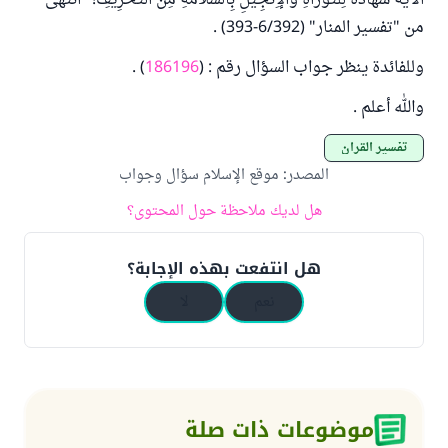
الْآيَةَ شَهَادَةٌ لِلتَّوْرَاةِ وَالْإِنْجِيلِ بِالسَّلَامَةِ مِنَ التَّحْرِيفِ!" انتهى
من "تفسير المنار" (6/392-393) .
وللفائدة ينظر جواب السؤال رقم : (
186196
) .
والله أعلم .
تفسير القرآن
المصدر
:
موقع الإسلام سؤال وجواب
هل لديك ملاحظة حول المحتوى؟
هل انتفعت بهذه الإجابة؟
نعم
لا
موضوعات ذات صلة