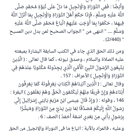
وَأَيْضًا : فَفِي التَّوْرَاةِ وَالْإِنْجِيلِ مَا دَلَّ عَلَى نُبُوَّةِ مُحَمَّدٍ صَلَّى
اللَّهُ عَلَيْهِ وَسَلَّمَ ، فَإِذَا حَكَمَ أَهْلُ التَّوْرَاةِ وَالْإِنْجِيلِ بِمَا أَنْزَلَ اللَّهُ
فِيهِمَا ، حَكَمُوا بِمَا أَوْجَبَ عَلَيْهِمُ اتِّبَاعَ مُحَمَّدٍ صَلَّى اللَّهُ عَلَيْهِ
وَسَلَّمَ .... " انتهى من " الجواب الصحيح لمن بدل دين المسيح
" (2/440) .
ومن ذلك الحق الذي جاء في الكتب السابقة البشارة بمبعثه
عليه الصلاة والسلام ، وصدق نبوته ، كما قال تعالى : ( الَّذِينَ
يَتَّبِعُونَ الرَّسُولَ النَّبِيَّ الْأُمِّيَّ الَّذِي يَجِدُونَهُ مَكْتُوبًا عِنْدَهُمْ فِي
التَّوْرَاةِ وَالْإِنْجِيلِ ) الأعراف : 157 .
وقال تعالى : ( الَّذِينَ آتَيْنَاهُمُ الْكِتَابَ يَعْرِفُونَهُ كَمَا يَعْرِفُونَ
أَبْنَاءَهُمْ وَإِنَّ فَرِيقًا مِنْهُمْ لَيَكْتُمُونَ الْحَقَّ وَهُمْ يَعْلَمُونَ ) البقرة :
146 ، وقوله : ( وَإِذْ قَالَ عِيسَى ابْنُ مَرْيَمَ يَابَنِي إِسْرَائِيلَ إِنِّي
رَسُولُ اللَّهِ إِلَيْكُمْ مُصَدِّقًا لِمَا بَيْنَ يَدَيَّ مِنَ التَّوْرَاةِ وَمُبَشِّرًا
بِرَسُولٍ يَأْتِي مِنْ بَعْدِي اسْمُهُ أَحْمَدُ ) الصف : 6 .
وعليه ، فالمراد بالآية : اتباع ما في التوراة والإنجيل من الحق