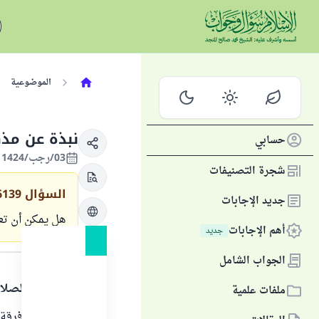
الموضوعية
نبذة عن مذ
حسابي
03/رجب/1424 الموافق 31/أغسطس/2003
شجرة التصنيفات
السؤال
6139
جديد الإجابات
هل يمكن أن تع
أهم الإجابات
جديد
الجواب
الجواب الشامل
الحمد لله والصلا
ملفات علمية
أصل الدروز فرقة 