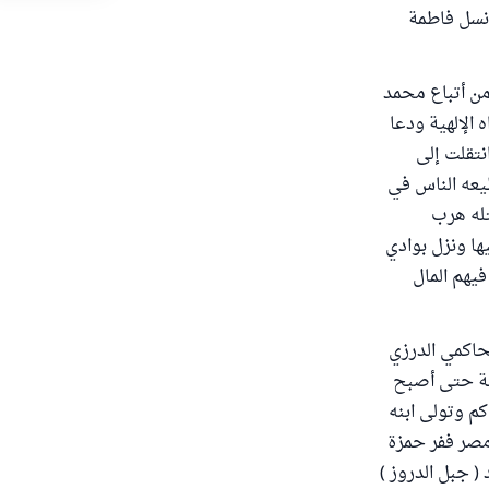
 نسل فاطمة
 من أتباع محمد
الإلهية ودعا
نتقلت إلى
طيعه الناس في
تله هرب
ها ونزل بوادي
فيهم المال
لحاكمي الدرزي
فية حتى أصبح
كم وتولى ابنه
 مصر ففر حمزة
 جبل الدروز )