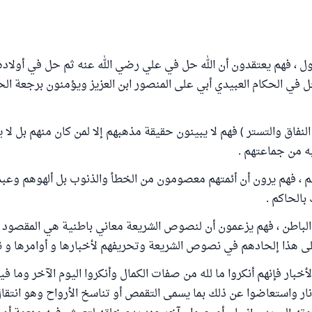
لول ، فهم يعتقدون أن الله حل في علي رضي الله عنه ثم حل في أولاده 
في الحكام العبيدي أبي على المنصور ابن العزيز ويؤمنون برجعة الح
ي النفاق والتستر ) فهم لا يبينون حقيقة مذهبهم إلا لمن كان منهم بل ل
به من جماعتهم .
هم ، فهم يرون أن أئمتهم معصومون من الخطأ والذنوب بل ألهوهم وع
 بالحاكم .
 الباطن ، فهم يزعمون أن لنصوص الشريعة معاني باطنية هي المقصود 
ى هذا إلحادهم في نصوص الشريعة وتحريفهم لأخبارها و أوامرها و نو
أخبار فإنهم أنكروا ما لله من صفات الكمال وأنكروا اليوم الآخر وما 
ر واستعاضوا عن ذلك بما يسمى التقمص أو تناسخ الأرواح وهو انتقال