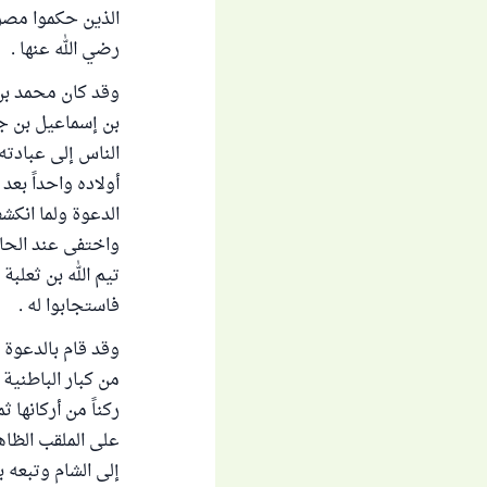
الذين حكموا مصر ق
رضي الله عنها .
وقد كان محمد بن إ
بن إسماعيل بن جع
الناس إلى عبادته
أولاده واحداً بع
الدعوة ولما انكش
واختفى عند الحاك
تيم الله بن ثعلب
فاستجابوا له .
وقد قام بالدعوة 
من كبار الباطنية
ركناً من أركانها 
على الملقب الظاهر
إلى الشام وتبعه 