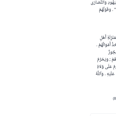
لْيَهُودِ وَالنَّصَارَى
. وَقَوْلُهُمْ
ْزِلَةِ أَهْلِ
ُ أَمْوَالُهُمْ .
يَجُوزُ
هُمْ ; وَيَحْرُمُ
رُمُ عَلَى وُلاةِ
لَيْهِ . وَاَللَّهُ