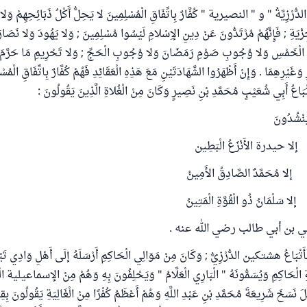
ُّرْزِيَّةُ " و " النصيرية " كُفَّارٌ بِاتِّفَاقِ الْمُسْلِمِينَ لا يَحِلُّ أَكْلُ ذَبَائِحِهِمْ وَلا ن
جِزْيَةِ ; فَإِنَّهُمْ مُرْتَدُّونَ عَنْ دِينِ الإِسْلامِ لَيْسُوا مُسْلِمِينَ ; وَلا يَهُودَ وَلا نَصَا
الْخَمْسِ وَلا وُجُوبِ صَوْمِ رَمَضَانَ وَلا وُجُوبِ الْحَجِّ ; وَلا تَحْرِيمِ مَا حَرَّمَ الل
 وَغَيْرِهِمَا . وَإِنْ أَظْهَرُوا الشَّهَادَتَيْنِ مَعَ هَذِهِ الْعَقَائِدِ فَهُمْ كُفَّارٌ بِاتِّفَاقِ الْمُسْ
عُ أَبِي شُعَيْبٍ مُحَمَّدِ بْنِ نَصِيرٍ وَكَانَ مِنْ الْغُلاةِ الَّذِينَ يَقُولُونَ :
يَنْشُدُونَ
 إلا حيدرة الأَنْزَعُ الْبَطِين
إلا مُحَمَّدٌ الصَّادِقُ الأَمِينُ
ا سَلْمَانُ ذُو الْقُوَّةِ الْمَتِينُ
 بن أبي طالب رضي الله عنه .
 فَأَتْبَاعُ هشتكين الدُّرْزِيُّ ; وَكَانَ مِنْ مَوَالِي الْحَاكِمِ أَرْسَلَهُ إلَى أَهْلِ وَادِي تَيْمِ ا
ِ الْحَاكِمِ وَيُسَمُّونَهُ " الْبَارِي الْعَلَّامُ " وَيَحْلِفُونَ بِهِ وَهُمْ مِنْ الإسماعيلية الْقَا
نَسَخَ شَرِيعَةَ مُحَمَّدِ بْنِ عَبْدِ اللَّهِ وَهُمْ أَعْظَمُ كُفْرًا مِنْ الْغَالِيَةِ يَقُولُونَ بِقِدَم