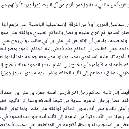
ريباً من مائتي سنة وزعموا أنهم من آل البيت زوراً وبهتاناً وأنهم من
سماعيل الدرزي أولاً من الفرقة الإسماعيلية الباطنية التي تزعم أنها
فر الصادق ثم خرج عليهم واتصل بالحاكم العبيدي ووافقه على دعواه 
 وتوحيده . وادعى أن الإله حل في علي بن أبي طالب ، وأن روح علي ا
د واحد حتى انتقلت إلى الحاكم وقد فوض إليه الحاكم الأمور بمصر لي
ف أمره ثار عليه المسلمون بمصر وقتلوا ممن معه جماعة ولما أرادوا ق
م فأعطاه مالاً وأمره أن يخرج إلى الشام لينشر الدعوة هناك فخرج إلي
ة غربي دمشق فدعاهم إلى تأليه الحاكم ونشر فيهم مبادئ الدروز ووزع 
أيضاً إلى تأليه الحاكم رجل آخر فارسي اسمه حمزة بن علي بن أحمد ا
 فقد اتصل برجال الدعوة السرية من شيعة الحاكم ودعا إلى تأليهه خ
ثم أعلن ذلك وادعى أنه رسول الحاكم فوافقه على ذلك . ولما توفي الحا
 لإعزاز دين الله . وتبرأ من الدعوة إلى تأليه أبيه طوردت الدعوة في
بعض من استجاب له واستقر أكثرهم في المقاطعة التي سميت فيما بعد (