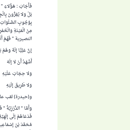
فَأَجَابَ : هَؤُلاءِ " الد
بَلْ وَلا يُقِرُّونَ بِالْ
بِوُجُوبِ الصَّلَوَاتِ 
مِنْ الْمَيْتَةِ وَالْخَمْرِ
النصيرية " فَهُمْ أَتْبَا
إنَّ عَلِيًّا إلَهٌ وَهُمْ 
أَشْهَدُ أَنْ لا إلَهَ
وَلا حِجَابَ عَلَيْهِ 
وَلا طَرِيقَ إلَيْهِ إل
و(حيدرة) لقب علي
وَأَمَّا " الدُّرْزِيَّةُ "
فَدَعَاهُمْ إلَى إلَهِيَّة
مُحَمَّدَ بْنَ إسْمَاعِيلَ 