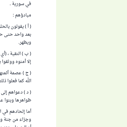
في سورية .
مبادؤهم :
( أ ) يقولون بالح
بعد واحد حتى حل 
ويظهر.
( ب ) التقية ، (أ
إلا أمنوه ووثقوا 
( ج ) عصمة أئمت
الله كما فعلوا ذلك
( د ) دعواهم إلى
ظواهرها وبنوا عل
أما إلحادهم في ال
وجزاء من جنة ونا