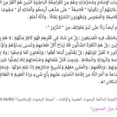
ِبَاتِ الإِسْلامِ وَمُحَرَّمَاتِهِ وَهُمْ مِنْ الْقَرَامِطَةِ الْبَاطِنِيَّةِ الَّذِينَ هُمْ أَكْفَرُ مِنْ ا
َايَتُهُمْ أَنْ يَكُونُوا " فَلاسِفَةً " عَلَى مَذْهَبِ أَرِسْطُو وَأَمْثَالِهِ أَوْ " مَجُوسًا " 
لَاسِفَةِ وَالْمَجُوسِ وَيُظْهِرُونَ التَّشَيُّعَ نِفَاقًا . وَاَللَّهُ أَعْلَمُ .
 أيضاً رَدًّا عَلَى نُبَذٍ لِطَوَائِفَ مِنْ " الدُّرُوزِ " :
يَخْتَلِفُ فِيهِ الْمُسْلِمُونَ ; بَلْ مَنْ شَكَّ فِي كُفْرِهِمْ فَهُوَ كَافِرٌ مِثْلُهُمْ ; لا هُمْ بِمَن
ِينَ ; بَلْ هُمْ الْكَفَرَةُ الضَّالُّونَ فَلَا يُبَاحُ أَكْلُ طَعَامِهِمْ وَتُسْبَى نِسَاؤُهُمْ وَتُؤْخَذ
تَدُّونَ لا تُقْبَلُ تَوْبَتُهُمْ ; بَلْ يُقْتَلُونَ أَيْنَمَا ثُقِفُوا ; وَيُلْعَنُونَ كَمَا وُصِفُوا ; وَلا 
سَةِ وَالْبِوَابَةِ وَالْحِفَاظِ . وَيَجِبُ قَتْلُ عُلَمَائِهِمْ وَصُلَحَائِهِمْ لِئَلا يُضِلُّوا غَيْرَ
ُوتِهِمْ ; وَرُفْقَتِهِمْ ; وَالْمَشْيُ مَعَهُمْ وَتَشْيِيعُ جَنَائِزِهِمْ إذَا عُلِمَ مَوْتُهَا . وَيَحْ
عَةُ مَا أَمَرَ اللَّهُ مِنْ إقَامَةِ الْحُدُودِ عَلَيْهِمْ بِأَيِّ شَيْءٍ يَرَاهُ الْمُقِيمُ لا الْمُقَامُ عَ
ِ التكلان اهـ .
جنة الدائمة للبحوث العلمية والإفتاء - "مجلة البحوث الإسلامية" (36/85-89)
 حول المحتوى؟