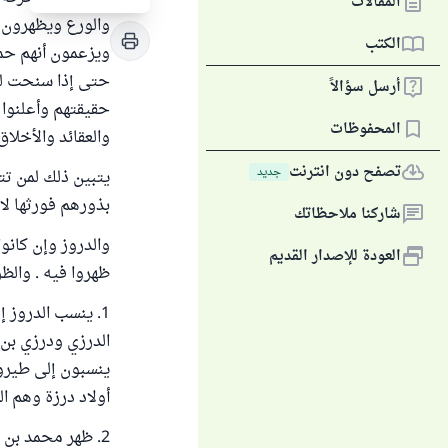
المقالات
والورع ويظهرون ا
الكتب
ويزعمون أنهم حم
حتى إذا سنحت له
أرسل سؤالاً
حقيقتهم وأعلنوا
المحفوظات
والعقائد والأخلاق 
تصفح دون انترنت
جديد
يتبين ذلك لمن تت
بذورهم فورثها لا
شاركنا ملاحظاتك
والدروز وإن كانو
العودة للإصدار القديم
ظهروا فيه . والظ
1. ينسب الدروز 
الدرزي ودرزي بن 
ينسبون إلى طيروز
أولاد درزة وهم ال
2. ظهر محمد بن 