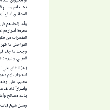
أو الحيوان عند م
دهر دائم وعالم قا
المشائين أتباع أ
وأما إلحادهم في 
معرفة أسرارهم لا
المفطرات من طلوع
الفواحش ما ظهر م
وجحد ما جاء فيها
الغزالي وغيره : 
( هـ) النفاق علي
استجاب لهم دعوه 
معايب علي وطعنوا 
وأسراراً تخالف ما
بذلك مصالح وأغراض
وسئل شيخ الإسلام