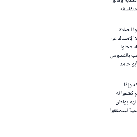
عذبة وقالوا
لمتفلسفة
ا الصلاة
ا الإمساك عن
استحلوا
لاعب بالنصوص
أبو حامد
ه وإذا
 كشفوا له
 لهم بواطن
عية ليتحققوا