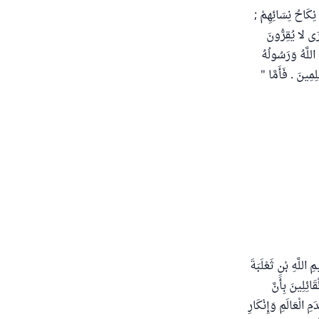
ِكَاحُ نِسَائِهِمْ ;
رَى لا يُقِرُّونَ
َّهُ وَرَسُولُهُ
لِمِينَ . فَأَمَّا "
للَّهِ بْنِ ثَعْلَبَةَ
ئِلِينَ بِأَنَّ
ِ الْعَالَمِ وَإِنْكَارِ