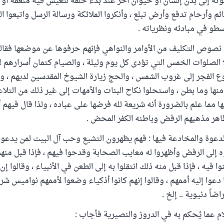
وته إلى بدن إنسان أو حيوان آخر عند بدء خلقه لتعيش فيه منعمة أو م
ئم وأرحام تدفع وأرض تبلع ، وأنكروا الملائكة ورسالة الرسل واتبعوا ا
رسطو في مبادئه ونظرياته .
نصوص التكليف من الأوامر والنواهي فإنهم حرفوها عن موضعها فقالو
 الصلوات الخمس التي تؤدى كل يوم وليلة ، والصيام كتمان أسرارهم ل
 الفجر إلى غروب الشمس ، والحج زيارة الشيوخ المقدسين لديهم ، و
نها وما بطن ، واستحلوا نكاح البنات والأمهات إلى غير ذلك من الت
 مما علم بالضرورة أنه شريعة لله فرضها على عباده ، ولذا قال فيهم 
ظاهر مذهبهم الرفض وباطنه الكفر المحض .
 الدعوة والمخادعة فيها : فهم يظهرون التشيع وحب آل البيت لمن يدعون
إلى الرفض وأظهروا له معايب الصحابة وقدحوا فيهم ، فإذا قبل منهم
فيه ، فإذا قبل منه ذلك انتقلوا به إلى الطعن في الأنبياء ، وقالوا إن
 دعوا إليه أممهم ، وقالوا إنهم كانوا أذكياء وضعوا لأممهم نواميس شر
اً دنيوية .. إلخ .
 عما يُحكم به في الدروز والنصيرية فأجاب :