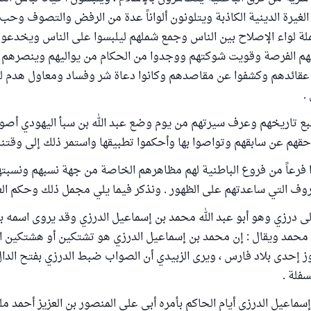
لغيرة الدينية الكاذبة ويتلونون ألواناً عدة من الرفض والتصوف وحب آ
لة لواء الإصلاح بين الناس وجمع شملهم ليلبسوا على الناس ويخدعو
م الفرصة وقويت شوكتهم ووجدوا من الحكام من يواليهم وينصرهم 
 عقائدهم وكشفوا عن مقاصدهم وكانوا دعاة شر وفساد ومعاول هدم لل
.
بع تاريخهم وعرف سيرتهم من يوم وضع عبد الله بن سبأ اليهودي أصول
حقهم عن سابقهم وتواصوا بها وأحكموا تطبيقها واستمر ذلك إلى وقتنا 
ا فرعاً من فروع الباطنية لهم مظاهرهم الخاصة من جهة نسبهم ونسبته
روف التي ساعدتهم على الظهور . ونذكر فيما يلي مجمل ذلك وحكم العل
إلى درزي وهو أبو عبد الله محمد بن إسماعيل الدرزي وقد يروى اسمه بل
محمد ويقال : إن محمد بن إسماعيل الدرزي هو تشتكين أو هشتكين ال
 إحدى بلاد فارس ، ويرى الزبيدي أن الصواب ضبط الدرزي بفتح الدال
سفلة .
إسماعيل الدرزي أيام الحاكم بأمره أبي على المنصور بن العزيز أحمد مل