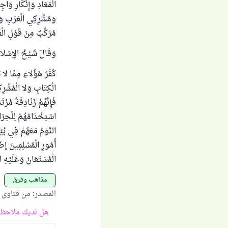
الْمَعَادِ وَإِنْكَارِ وَاج
وَمُشْرِكِي الْعَرَبِ وَغ
مُرَكَّبٌ مِنْ قَوْلِ الْفَ
وَقَالَ شَيْخُ الإِسْلامِ
كُفْرُ هَؤُلاءِ مِمَّا لا 
الْكِتَابِ وَلا الْمُشْرِك
فَإِنَّهُمْ زَنَادِقَةٌ مُرْ
اسْتِخْدَامُهُمْ لِلْحِرَا
النَّوْمُ مَعَهُمْ فِي بُي
أُمُورِ الْمُسْلِمِينَ إضَا
الْمُسْتَعَانُ وَعَلَيْه
مذاهب وفرق
المصدر
:
من فتاوى الل
هل لديك ملاحظة