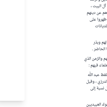
ل البيت ،
هم عن دينهم
ظهروا على
ديانات
هم وبذر
الحاضر .
م والزمن الذي
ماء فيهم :
فظ عبد الله
درزي ، وقيل
 نسبة إلى
وك العبيديين