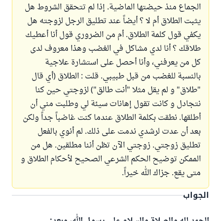
الجماع منذ حيضتها الماضية. إذا لم تتحقق الشروط هل
يثبت الطلاق أم لا ؟ أيضاً عند تطليق الرجل لزوجته هل
يكفي قول كلمة الطلاق. أم من الضروري قول أنا أعطيك
طلاقك ؟ أنا لدي مشاكل في الغضب وهذا معروف لدى
كل من يعرفني، وأنا أحصل على استشارة علاجية
بالنسبة للغضب من قبل طبيبي. قلت : الطلاق (أي قال
"طلاق" و لم يقل مثلا "أنت طالق") لزوجتي حين كنا
نتجادل و كانت تقول إهانات سيئة لي وطلبت مني أن
أطلقها. نطقت بكلمة الطلاق عندما كنت غاضباً جداً ولكن
بعد أن عدت لرشدي ندمت على ذلك. لم أنوي بالفعل
تطليق زوجتي. زوجتي الآن تظن أننا مطلقين. هل من
الممكن توضيح الحكم الشرعي الصحيح لأحكام الطلاق و
متى يقع. جزاك الله خيراً.
الجواب