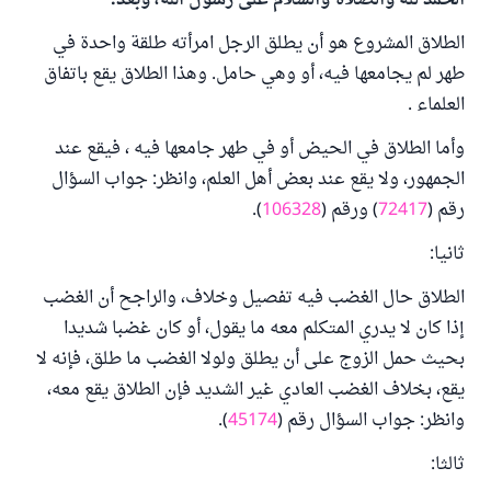
الحمد لله والصلاة والسلام على رسول الله، وبعد:
الطلاق المشروع هو أن يطلق الرجل امرأته طلقة واحدة في
طهر لم يجامعها فيه، أو وهي حامل. وهذا الطلاق يقع باتفاق
العلماء .
وأما الطلاق في الحيض أو في طهر جامعها فيه ، فيقع عند
الجمهور، ولا يقع عند بعض أهل العلم، وانظر: جواب السؤال
رقم (
72417
) ورقم (
106328
).
ثانيا:
الطلاق حال الغضب فيه تفصيل وخلاف، والراجح أن الغضب
إذا كان لا يدري المتكلم معه ما يقول، أو كان غضبا شديدا
بحيث حمل الزوج على أن يطلق ولولا الغضب ما طلق، فإنه لا
يقع، بخلاف الغضب العادي غير الشديد فإن الطلاق يقع معه،
وانظر: جواب السؤال رقم (
45174
).
ثالثا: