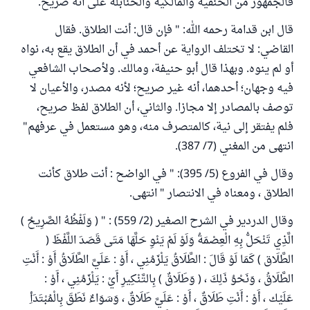
فالجمهور من الحنفية والمالكية والحنابلة على أنه صريح.
قال ابن قدامة رحمه الله: " فإن قال: أنت الطلاق. فقال
القاضي: لا تختلف الرواية عن أحمد في أن الطلاق يقع به، نواه
أو لم ينوه. وبهذا قال أبو حنيفة، ومالك. ولأصحاب الشافعي
فيه وجهان؛ أحدهما، أنه غير صريح؛ لأنه مصدر، والأعيان لا
توصف بالمصادر إلا مجازا. والثاني، أن الطلاق لفظ صريح،
فلم يفتقر إلى نية، كالمتصرف منه، وهو مستعمل في عرفهم"
انتهى من المغني (7/ 387).
وقال في الفروع (5/ 395): " في الواضح : أنت طلاق كأنت
الطلاق ، ومعناه في الانتصار " انتهى.
وقال الدردير في الشرح الصغير (2/ 559) : " ( وَلَفْظُهُ الصَّرِيحُ )
الَّذِي تَنْحَلُّ بِهِ الْعِصْمَةُ وَلَوْ لَمْ يَنْوِ حَلَّهَا مَتَى قَصَدَ اللَّفْظَ (
الطَّلَاق ) كَمَا لَوْ قَالَ : الطَّلَاقُ يَلْزَمُنِي ، أَوْ : عَلَيَّ الطَّلَاقُ أَوْ : أَنْتِ
الطَّلَاقُ ، وَنَحْوُ ذَلِكَ ، ( وَطَلَاقٌ ) بِالتَّنْكِيرِ أَيْ : يَلْزَمُنِي ، أَوْ :
عَلَيْك ، أَوْ : أَنْتِ طَلَاقٌ ، أَوْ : عَلَيَّ طَلَاقٌ ، وَسَوَاءٌ نَطَقَ بِالْمُبْتَدَأِ