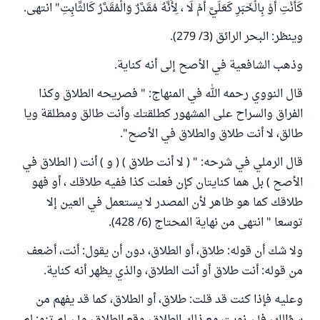
كَأَنْتِ أَوْ بِالْخَبَرِ كَعَلَيَّ أَمْ لَا ، لِأَنَّهُ مُقَدَّرٌ وَالْمُقَدَّرُ كَالثَّابِتِ" انتهى.
وينظر: البحر الرائق (3/ 279).
وذهب الشافعية في الأصح إلى أنه كناية.
قال النووي رحمه الله في المنهاج: " فصريحه الطلاق وكذا
الفراق والسراح على المشهور كطلقتك وأنت طالق ومطلقة ويا
طالق، لا أنت طلاق والطلاق في الأصح".
قال الرملي في شرحه: " ( لا أنت طلاق ) ( و ) أنت ( الطلاق في
الأصح ) بل هما كنايتان كإن فعلت كذا ففيه طلاقك ، أو فهو
طلاقك كما هو ظاهر لأن المصدر لا يستعمل في العين إلا
توسعا " انتهى من نهاية المحتاج (6/ 428).
ولا شك أن قوله: طلاق، أو الطلاق، دون أن يقول: أنت، أضعف
من قوله: أنت طلاق أو أنت الطلاق، والذي يظهر أنه كناية.
وعليه فإذا كنت قد قلت: طلاق، أو الطلاق، كما قد يفهم من