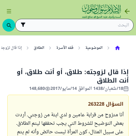
الموضوعية
فقه الأسرة
الطلاق
إذا قال لزوجته
إذا قال لزوجته: طلاق، أو أنت طلاق، أو
أنت الطلاق
18/شعبان/1438 الموافق 14/مايو/2017
148,680
السؤال
263228
أنا متزوج من قرابة عامين و لدي ابنة من زوجتي. أردت
بعض التوضيح للشروط التي يجب تحققها ليتم الطلاق.
على سبيل المثال، كون المرأة ليست حائض وأنه لم يتم