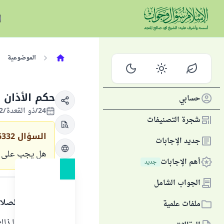
الموضوعية
حكم الأذان و
حسابي
24/ذو القعدة/1422 الموافق 07/فبراير/2002
شجرة التصنيفات
السؤال
6332
جديد الإجابات
هل يجب على الم
أهم الإجابات
جديد
الجواب
الجواب الشامل
الحمد لله والصلا
ملفات علمية
لا يجب عليها ذلك 