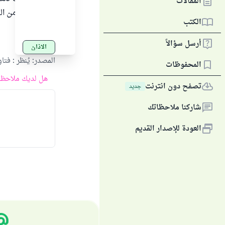
المقالات
توليها إياه زمن ا
الكتب
التوفيق .
أرسل سؤالاً
الأذان
المصدر
:
يُنظر : فتاوى
المحفوظات
هل لديك ملاحظة
تصفح دون انترنت
جديد
شاركنا ملاحظاتك
العودة للإصدار القديم