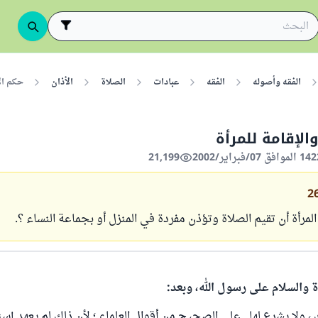
الفقه وأصوله
الفقه
عبادات
الصلاة
الأذان
حكم الأ
الإقامة للمرأة
21,199
2
رأة أن تقيم الصلاة وتؤذن مفردة في المنزل أو بجماعة النساء ؟.
ة والسلام على رسول الله، وبعد:
، ولا يشرع لها . على الصحيح من أقوال العلماء ؛ لأن ذلك لم يعهد إسناد