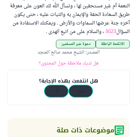
النعمة أم غير مستحقين لها ، ونسأل الله لك العون على معرفة
طريق السعادة الحقة والإيمان به والثبات عليه ، حتى يكون
آخره جنة عرضها السماوات والأرض . ويمكنك الاستفادة من
السؤال
3023
، والسلام على من اتبع الهدى .
الأنكحة الباطلة
دعوة غير المسلمين
المصدر
:
الشيخ محمد صالح المنجد
هل لديك ملاحظة حول المحتوى؟
هل انتفعت بهذه الإجابة؟
نعم
لا
موضوعات ذات صلة