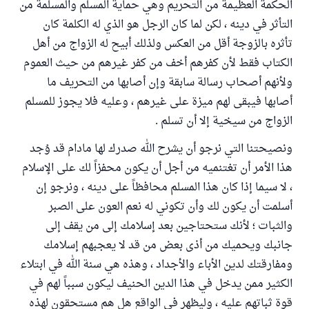
الحكمة العظيمة من التحريم وهي حماية المسلم والمسلمة من
التأثر في دينه ، لكن لما كان الرجل هو الذي له الكلمة كان
تأثره بالزوجة أقل من العكس ولذلك أبيح له الزواج من أهل
الكتاب فقط لأن كفرهم أخف من كفر غيرهم من حيث العموم
ولأنهم أصحاب رسالة سابقة وإن أصابها من التحريف ما
أصابها فيبقى لهم ميزة على غيرهم ، وعليه فلا يجوز للمسلم
الزواج من سيخية إلا أن تسلم .
ونصيحتنا التي نرجو أن يشرح الله صدرك لها مادام قد وُجد
هذا الأمر أن تغتنميه من أجل أن يكون محفزاً لك على الإسلام
، لا سيما إذا كان هذا المسلم محافظاً على دينه ، ونرجو إن
أسلمت أن يكون لك وأن تكوني له نعم العون على الصبر
والثبات ؛ لأنك ستحتاجين بعد إسلامك إلى من يقف إلى
جانبك ويحميك من أذى بعض من قد لا يعجبهم إسلامك
ومفارقتك لدين الأباء والأجداد ، وهذه هي سنة الله في ابتلاء
الكثير ممن يدخل في هذا الدين الحنيف ليكون سبباً لهم في
قوة ثباتهم عليه ، وليظهر في الواقع هل هم مستحقون لهذه