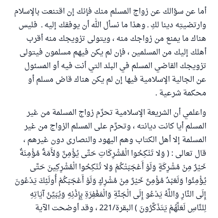
أما عن سؤالك عن زواج المسلم منك فإنك إن اقتنعت بالإسلام
وارتضيتِه دينا لكِ ـ وهذا ما نسأل الله أن يوفقك إليه ـ فليس
هناك ما يمنع من زواجك منه ، ويتولى تزويجك منه أقرب
أهلك إليك من المسلمين ، فإن لم يكن فيهم مسلمون فيتولى
تزويجك القاضي المسلم في البلد التي أنت فيه أو المسئول
عن الجالية الإسلامية فيها إن لم يكن هناك قاض مسلم أو
محكمة شرعية .
واعلمي أن الشريعة الإسلامية تحرِّم زواج المسلمة من غير
المسلم أيا كانت ديانته ، وتحرِّم على المسلم الزواج من غير
المسلمة إلا أهل الكتاب وهم اليهود والنصارى دون غيرهم ،
قال تعالى : ( وَلا تَنْكِحُوا الْمُشْرِكَاتِ حَتَّى يُؤْمِنَّ وَلأَمَةٌ مُؤْمِنَةٌ
خَيْرٌ مِنْ مُشْرِكَةٍ وَلَوْ أَعْجَبَتْكُمْ وَلا تُنْكِحُوا الْمُشْرِكِينَ حَتَّى
يُؤْمِنُوا وَلَعَبْدٌ مُؤْمِنٌ خَيْرٌ مِنْ مُشْرِكٍ وَلَوْ أَعْجَبَكُمْ أُولَئِكَ يَدْعُونَ
إِلَى النَّارِ وَاللَّهُ يَدْعُو إِلَى الْجَنَّةِ وَالْمَغْفِرَةِ بِإِذْنِهِ وَيُبَيِّنُ آيَاتِهِ
لِلنَّاسِ لَعَلَّهُمْ يَتَذَكَّرُونَ ) البقرة/221 ، وقد أوضحت الآية