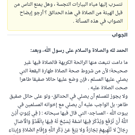
تتسرب إليها مياه البيارات النجسة ، وهل يمنع الناس من
قبل الهيئة من الصلاة في هذه الحدائق ؟ أرجو إيضاح
الصواب في هذه المسألة .
الجواب
الحمد لله والصلاة والسلام على رسول الله، وبعد:
ما دامت تنبعث منها الرائحة الكريهة فالصلاة فيها غير
صحيحة؛ لأن من شروط صحة الصلاة طهارة البقعة التي
يصلي عليها المسلم ، فإن وضع عليها حائلا صفيقا طاهرا
صحت الصلاة عليه .
ولا يجوز للمسلم أن يصلي في الحدائق- ولو على حائل صفيق
طاهر- بل الواجب عليه أن يصلي مع إخوانه المسلمين في
بيوت الله - المساجد- التي قال فيها سبحانه : ( فِي بُيُوتٍ أَذِنَ
اللَّهُ أَنْ تُرْفَعَ وَيُذْكَرَ فِيهَا اسْمُهُ يُسَبِّحُ لَهُ فِيهَا بِالْغُدُوِّ وَالْآصَالِ
رِجَالٌ لا تُلْهِيهِمْ تِجَارَةٌ وَلا بَيْعٌ عَنْ ذِكْرِ اللَّهِ وَإِقَامِ الصَّلاةِ وَإِيتَاءِ