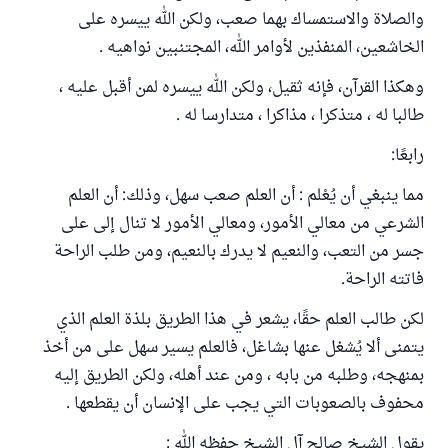
والصلاة والاستمساك بهما صعب، ولكن الله ييسره على
الخاشعين، المنفذين لأوامر الله، المجتنبين نواهيه .
وهكذا القرآن، فإنه ثقيل، ولكن الله ييسره لمن أقبل عليه ،
طالبا له ، متذكرا ، مذاكرا ، متدارسا له .
رابعًا:
مما ينبغي أن يُعْلم : أن العلم صعب سهل، وذلك: أن العلم
الشرعي من معالي الأمور، ومعالي الأمور لا تنال إلى على
جسر من التعب، والنعيم لا يدرك بالنعيم، ومن طلب الراحة
فاتته الراحة.
لكن طالب العلم حقًا، يشعر في هذا الطريق بلذة العلم الذي
يتمنى ألا يُشغل عنها بشاغل، فالعلم يسير سهل على من أخذ
بمنهجه، وطلبه من بابه ، ومن عند أهله، ولكن الطريق إليه
محفوف بالصعوبات التي يجب على الإنسان أن يقطعها .
يقول الشيخ صالح آل الشيخ حفظه الله :