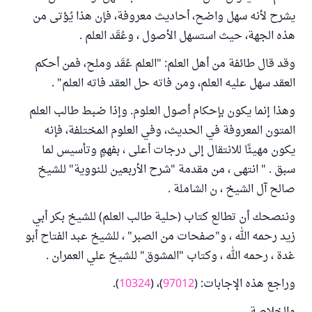
يشرح لأنه سهل واضح، أحاديث معروفة، فإن هذا يُؤتى من
هذه الجهة، حيث استسهل الأصول ، وعُقَد العلم .
وقد قال طائفة من أهل العلم: "العلم عُقَد وملح، فمن أحكم
العقد سهل عليه العلم، ومن فاته حل العقد فاته العلم" .
وهذا إنما يكون بإحكام أصول العلوم. وإذا ضبط طالب العلم
المتون المعروفة في الحديث، وفي العلوم المختلفة، فإنه
يكون مهيئًا للانتقال إلى درجات أعلى ، بفهمٍ وتأسيس لما
سبق . " انتهى ، من مقدمة "شرح الأربعين للنووية" للشيخ
صالح آل الشيخ ، ن الشاملة .
وننصحك أن تطالع كتاب (حلية طالب العلم) للشيخ بكر أبي
زيد رحمه الله ، و"صفحات من الصبر" ، للشيخ عبد الفتاح أبو
غدة ، رحمه الله ، وكتاب "المشوق" للشيخ علي العمران .
وراجع هذه الإجابات: (
97012
)، (
10324
).