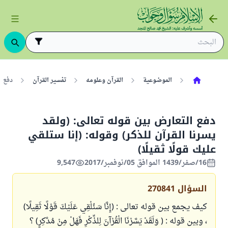
الموضوعية
القرآن وعلومه
تفسير القرآن
دفع ا
دفع التعارض بين قوله تعالى: (ولقد
يسرنا القرآن للذكر) وقوله: (إنا ستلقي
عليك قولًا ثقيلًا)
16/صفر/1439 الموافق 05/نوفمبر/2017
9,547
السؤال
270841
كيف يجمع بين قوله تعالى : (إِنَّا سَنُلْقِي عَلَيْكَ قَوْلًا ثَقِيلًا)
، وبين قوله : ( وَلَقَدْ يَسَّرْنَا الْقُرْآنَ لِلذِّكْرِ فَهَلْ مِنْ مُدَّكِرٍ) ؟