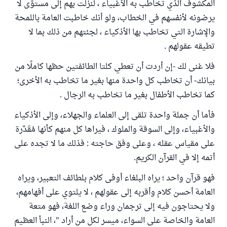
المكشوف الذي تخاطب به الأغبياء ، لنزلت بهم إلى مستوًى لا
يرضونه لأنفسهم في الخطاب، ولو أنك خاطبت العامة باللمحة
والإشارة التي تخاطب بها الأذكياء ، لجئتهم من ذلك بما لا
تطيقه عقولهم .
فلا غنى لك -إن أردت أن تعطي كلتا الطائفتين حظها كاملًا من
بيانك- أن تخاطب كل واحدة منها بغير ما تخاطب به الأخرى؛
كما تخاطب الأطفال بغير ما تخاطب به الرجال .
فأما أن جملة واحدة تلقى إلى العلماء والجهلاء، وإلى الأذكياء
والأغبياء، وإلى السوقة والملوك ، فيراها كل منهم كأنها مُقَدَّرة
على مقياس عقله ، وعلى وفق حاجته : فذلك ما لا تجده على
أتمه إلا في القرآن الكريم.
فهو قرآن واحد ؛ يراه البلغاء أوفى كلام بلطائف التعبير، ويراه
العامة أحسن كلام وأقربه إلى عقولهم ، لا يلتوي على أفهامهم،
ولا يحتاجون فيه إلى ترجمان وراء وضع اللغة، فهو متعة
العامة والخاصة على السواء، ميسر لكل من أراد "، النبأ العظيم