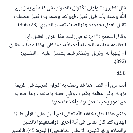
قال الطبري: " وأولى الأقوال بالصواب في ذلك أن يقال: إن
الله وصفه بأنه قول ثقيل، فهو كما وصفه به ؛ ثقيل محمله ،
ثقيل العمل بحدوده وفرائضه"، تفسير الطبري: (23/ 366).
وقال السعدي: " أي: نوحي إليك هذا القرآن الثقيل، أي:
العظيمة معانيه، الجليلة أوصافه، وما كان بهذا الوصف، حقيق
أن يُتهيأ له، ويُرتل، ويُتفكر فيما يشتمل عليه "، التفسير:
(892).
ثالثًا:
أنت ترى أن الثقل هنا قد وصف به القرآن المجيد في طريقة
نزوله، وفي عظمه وقدره ، وفي حمله وأمانته ، وما جاء به
من امور يجب العمل بها، وأخذها بحقها .
ولكن هذا الثقل يخففه الله تعالى لمن أقبل على القرآن طالبًا
الهدى، كما قال تعالى في آية أخرى: (واستعينوا بالصبر
والصلاة وإنها لكبيرة إلا على الخاشعين) [البقرة: 45]، فالصبر