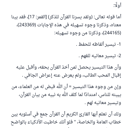
أولًا:
أما قوله تعالى: (ولقد يسرنا القرآن للذكر) [القمر: 17]، فقد بينا
معناه، وذكرنا وجوه تسهيله في هذه الإجابات (243369)،
(244165)، وذكرنا من وجوه تسهيله:
1- تيسير ألفاظه للحفظ .
2- تيسير معانيه للفهم .
وأن هذا التيسير يحصل لمن أخذ القرآن بحقه، وأقبل عليه
إقبال المحب الطالب، ولم يعرض عنه إعراض الجافي .
وإن من وجوه هذا التيسير = أن الله قيض له من العلماء، من
يبينه للناس، امتدادًا لما كلف الله به نبيه من بيان القرآن،
وتيسير معانيه لهم .
ولك أن تعلم أيها القارئ الكريم أن القرآن جمع في أسلوبه بين
خطاب العامة والخاصة، " فلو أنك خاطبت الأذكياء بالواضح