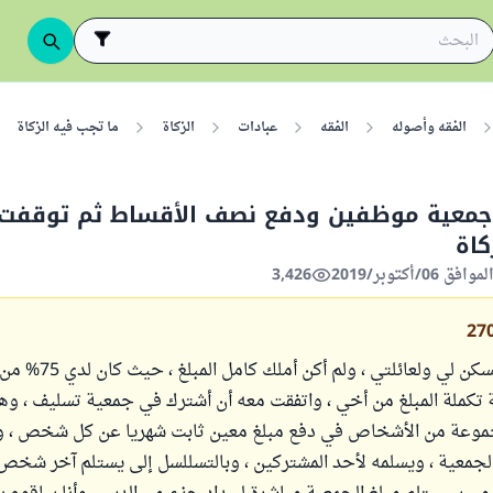
الفقه وأصوله
الفقه
عبادات
الزكاة
ما تجب فيه الزكاة
معية موظفين ودفع نصف الأقساط ثم توقفت 
كاة
3,426
27
اشتريت بيتا للسكن لي ولعائلتي ، ولم أ
 تكملة المبلغ من أخي ، واتفقت معه أن أشترك في جمعية تسليف ، وهي
موعة من الأشخاص في دفع مبلغ معين ثابت شهريا عن كل شخص ، و
لجمعية ، ويسلمه لأحد المشتركين ، وبالتسللسل إلى يستلم آخر شخص