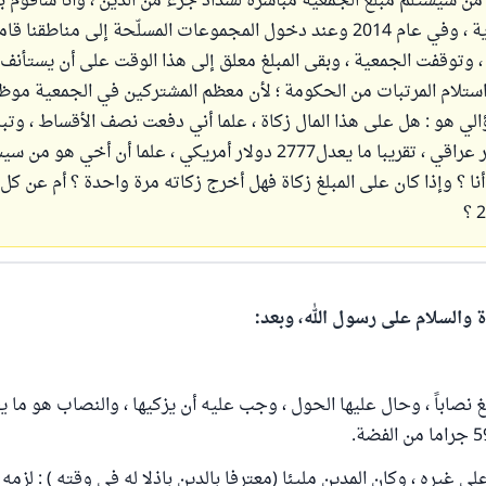
 من سيستلم مبلغ الجمعية مباشرة لسداد جزء من الدين ، وأنا ساقوم 
الأقساط الشهرية ، وفي عام 2014 وعند دخول المجموعات المسلّحة إلى مناط
، وتوقفت الجمعية ، وبقى المبلغ معلق إلى هذا الوقت على أن يستأنف 
استلام المرتبات من الحكومة ؛ لأن معظم المشتركين في الجمعية موظ
ي هو : هل على هذا المال زكاة ، علما أني دفعت نصف الأقساط ، وتبل
3500000 دينار عراقي ، تقريبا ما يعدل2777 دولار أمريكي ، علما أن أخي ه
ا ؟ وإذا كان على المبلغ زكاة فهل أخرج زكاته مرة واحدة ؟ أم عن ك
ة والسلام على رسول الله، وبعد:
ى غيره ، وكان المدين مليئا (معترفا بالدين باذلا له في وقته ) : لزمه