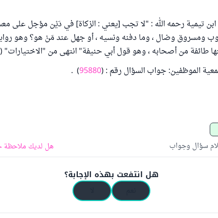
بن تيمية رحمه الله : "لا تجب [يعني : الزكاة] في دَيْن مؤجل على مع
ب ومسروق وضال ، وما دفنه ونسيه ، أو جهل عند مَنْ هو؟ وهو رواية
ائفة من أصحابه ، وهو قول أبي حنيفة" انتهى من "الاختيارات" (صـ 146
عية الموظفين: جواب السؤال رقم : (
95880
) .
لام سؤال وجواب
هل لديك ملاحظة ح
هل انتفعت بهذه الإجابة؟
نعم
لا