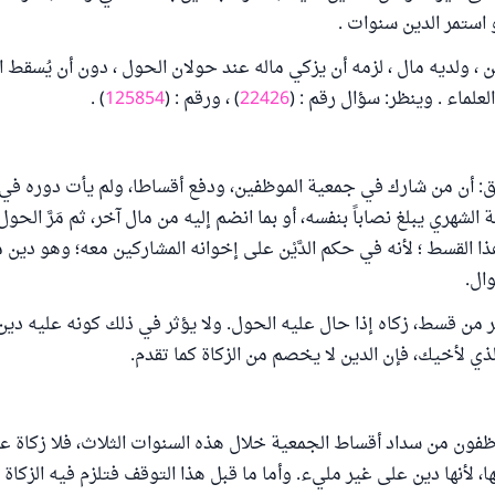
 استمر الدين سنوات .
 ، ولديه مال ، لزمه أن يزكي ماله عند حولان الحول ، دون أن يُسقط ا
علماء . وينظر: سؤال رقم : (
22426
) ، ورقم : (
125854
) .
: أن من شارك في جمعية الموظفين، ودفع أقساطا، ولم يأت دوره في ال
لشهري يبلغ نصاباً بنفسه، أو بما انضم إليه من مال آخر، ثم مَرَّ الحو
ذا القسط ؛ لأنه في حكم الدَّيْن على إخوانه المشاركين معه؛ وهو دين م
وال.
ر من قسط، زكاه إذا حال عليه الحول. ولا يؤثر في ذلك كونه عليه دين 
لذي لأخيك، فإن الدين لا يخصم من الزكاة كما تقدم.
وظفون من سداد أقساط الجمعية خلال هذه السنوات الثلاث، فلا زكاة ع
 لأنها دين على غير مليء. وأما ما قبل هذا التوقف فتلزم فيه الزكاة 