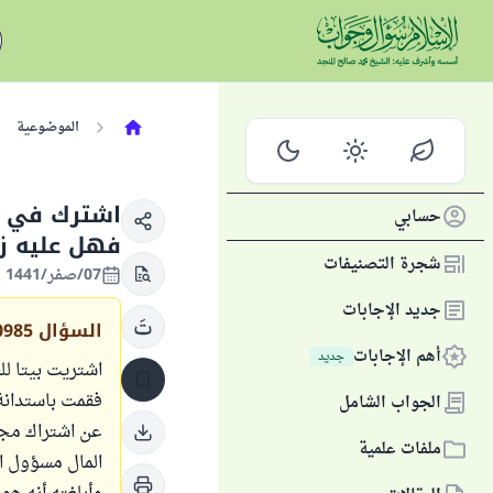
الموضوعية
اشترك في ج
حسابي
فهل عليه ز
شجرة التصنيفات
07/صفر/1441 الموافق 06/أكتوبر/2019
جديد الإجابات
السؤال
0985
أهم الإجابات
جديد
فقمت باستدانة
الجواب الشامل
عن اشتراك مج
ملفات علمية
المال مسؤول ا