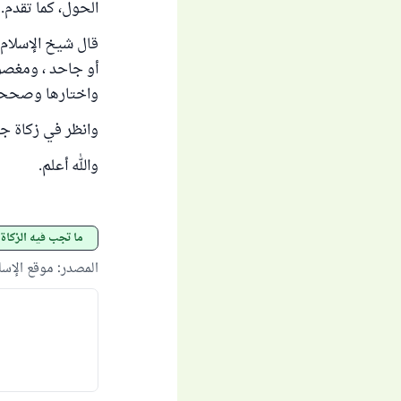
الحول، كما تقدم.
قال شيخ الإسلام ا
أو جاحد ، ومغصو
واختارها وصححها ط
وانظر في زكاة جم
والله أعلم.
ما تجب فيه الزكاة
المصدر
:
موقع الإس