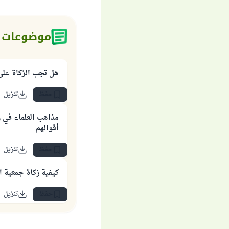
موضوعات 
هل تجب الزكاة على
حفظ
تنزيل
مذاهب العلماء في زك
أقوالهم
حفظ
تنزيل
كيفية زكاة جمعية ا
حفظ
تنزيل