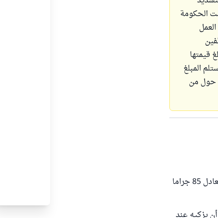
بتسديد
قنا قامت الحكومة
العمل
فين
غ قيمتها
و من سيستلم المبلغ
ل حول من
من ملك نقوداً تبلغ نصاباً ، وحال عليها الحول ، وجب عليه أن يزكيها ، والنصاب هو ما يعادل 85 جراما
 أن يزكيه عند