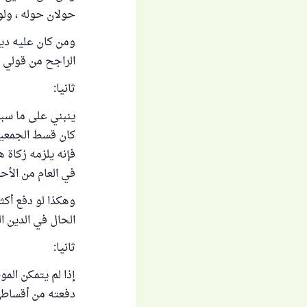
حولان حوله ، ولو
ومن كان عليه دين
الراجح من قولي ال
ثانيا:
ينبني على ما سبق
كان قسط الجمعية ا
فإنه يلزمه زكاة ه
في العام من الأح
وهكذا لو دفع أكث
الحال في الدين ا
ثانيا:
إذا لم يتمكن الم
دفعته من أقساطها،