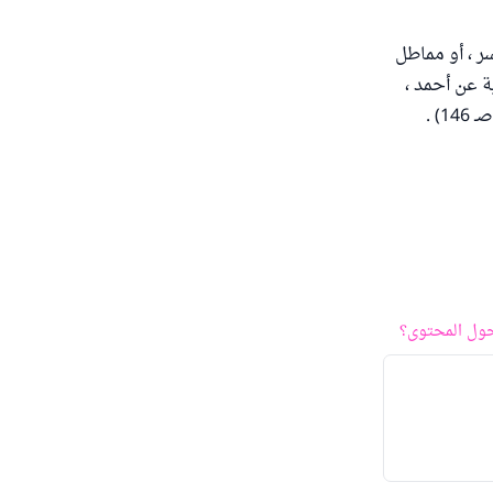
سر ، أو مماطل
 عن أحمد ،
) .
ول المحتوى؟