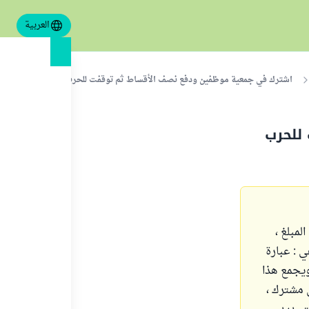
العربية
اشترك في جمعية موظفين ودفع نصف الأقساط ثم توقفت للحرب فهل عليه زكاة
للحرب
كن أملك كامل المبلغ ، حيث كان لدي 75% من المبلغ ،
 : عبارة
يجمع هذا
 مشترك ،