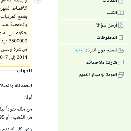
وأبلغته أنه هو
المقالات
الكتب
بقطع المرتبات 
بالجمعية عند 
أرسل سؤالاً
حكوميين . سؤال
المحفوظات
مباشرة وليس أن
تصفح دون انترنت
جديد
2014 إلى 2017 ؟
شاركنا ملاحظاتك
الجواب
العودة للإصدار القديم
الحمد لله والصلا
أولا:
من الذهب ، أو 595 جراما من الفضة.
ومن كان له دين عل