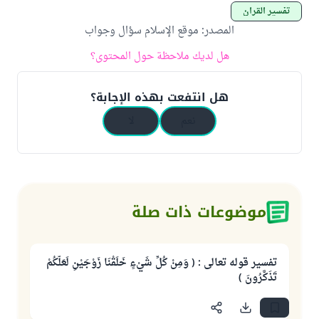
تفسير القرآن
المصدر
:
موقع الإسلام سؤال وجواب
هل لديك ملاحظة حول المحتوى؟
هل انتفعت بهذه الإجابة؟
نعم
لا
موضوعات ذات صلة
تفسير قوله تعالى : ( وَمِنْ كُلِّ شَيْءٍ خَلَقْنَا زَوْجَيْنِ لَعَلَّكُمْ
تَذَكَّرُونَ )