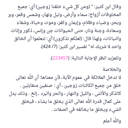
وقال ابن كثير: " (ومن كل شيء خلقنا زوجين) أي: جميع
المخلوقات أزواج: سماء وأرض، وليل ونهار، وشمس وقمر، وبر
وبحر، وضياء وظلام، وإيمان وكفر، وموت وحياة، وشقاء
وسعادة، وجنة ونار، حتى الحيوانات جن وإنس، ذكور وإناث
والنباتات، ولهذا قال: (لعلكم تذكرون) أي: لتعلموا أن الخالق
واحد لا شريك له" تفسير ابن كثير: (7/ 424).
وللمزيد انظر الإجابة التالية: (
223457
).
والخلاصة
لا تدخل الملائكة في عموم الآية، لأن معناها: أن الله تعالى
خلق من جميع الكائنات زوجين ، أي : صنفين متقابلين .
كالذكر والأنثى ، والليل والنهار ، والحر والبرد ..إلخ . وذلك يدل
على كمال قدرة الله تعالى الذي يخلق ما يشاء ، فيخلق
الشيء ويخلق ما يخالفه في الصفات .
والله أعلم