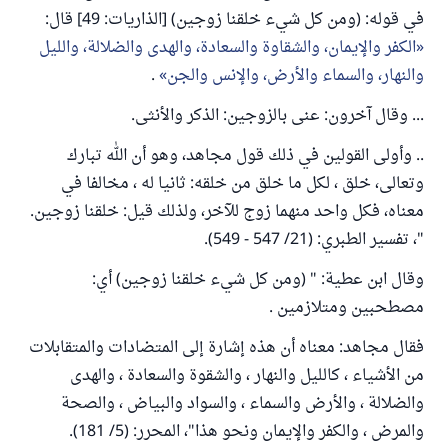
في قوله: (ومن كل شيء خلقنا زوجين) [الذاريات: 49] قال:
الكفر والإيمان، والشقاوة والسعادة، والهدى والضلالة، والليل
والنهار، والسماء والأرض، والإنس والجن
.
... وقال آخرون: عنى بالزوجين: الذكر والأنثى.
.. وأولى القولين في ذلك قول مجاهد، وهو أن الله تبارك
وتعالى، خلق ، لكل ما خلق من خلقه: ثانيا له ، مخالفا في
معناه، فكل واحد منهما زوج للآخر، ولذلك قيل: خلقنا زوجين.
"، تفسير الطبري: (21/ 547 - 549).
وقال ابن عطية: " (ومن كل شيء خلقنا زوجين) أي:
مصطحبين ومتلازمين .
فقال مجاهد: معناه أن هذه إشارة إلى المتضادات والمتقابلات
من الأشياء ، كالليل والنهار ، والشقوة والسعادة ، والهدى
والضلالة ، والأرض والسماء ، والسواد والبياض ، والصحة
والمرض ، والكفر والإيمان ونحو هذا"، المحرر: (5/ 181).