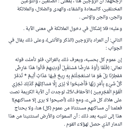
أرجحهما: أن الزوجين هنا ، بمعنى : الصنفين ، والنوعين
المختلفين، كالسعادة والشقاء، والهدى والضلال، والملائكة
والجن، والجن والإنس .
وعليه؛ فلا إشكال في دخول الملائكة في معنى الآية .
الثاني: أن المراد بالزوجين (الذكر والأنثى)، وعلى ذلك يقال في
الجواب :
إن عموم كل بحسبه، ويعرف ذلك بالقرائن، فلو تأملت قوله
تعالى: (فَلَمَّا رَأَوْهُ عَارِضًا مُسْتَقْبِلَ أَوْدِيَتِهِمْ قَالُوا هَذَا عَارِضٌ
مُمْطِرُنَا بَلْ هُوَ مَا اسْتَعْجَلْتُمْ بِهِ رِيحٌ فِيهَا عَذَابٌ أَلِيمٌ * تُدَمِّرُ
كُلَّ شَيْءٍ بِأَمْرِ رَبِّهَا فَأَصْبَحُوا لَا يُرَى إِلَّا مَسَاكِنُهُمْ كَذَلِكَ نَجْزِي
الْقَوْمَ الْمُجْرِمِينَ ) الأحقاف/25، لوجدت أن الآية الكريمة نصت
على هلاك كل شيء، ومع ذلك (أصبحوا لا يرى إلا مساكنهم)!
فعلمنا أن مساكنهم مستثناة من عموم (كل) هنا، ولا يحتاج
هذا إلى تنبيه بعد ذلك : أن السموات والأرض استثنيتا من هذا
الدمار الذي حصل لهؤلاء القوم .