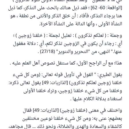
في ما لا تعلمون * ولقد علمتم النشأة الأولى فلولا تذكرون )
[الواقعة: 60- 62] ؛ فقد ذيل هنالك بالحث على التذكر، كما ذيل
هنا برجاء التذكر، فأفاد : أن خلق الذكر والأنثى من نطفة ، هو
النشأة الأولى ، وأنها الدالة على النشأة الآخرة.
وجملة : ( لعلكم تذكرون ) : تعليل لجملة : ( خلقنا زوجين ) ؛
أي : رجاء أن يكون في الزوجين تذكر لكم، أي : دلالة مغفول
عنها." انتهى، من "التحرير والتنوير" (27/18) .
هذا؛ مع أن الراجح الأول، كما سننقل نصوص أهل العلم عليه .
يقول الطبري: " القول في تأويل قوله تعالى: (ومن كل شيء
خلقنا زوجين لعلكم تذكرون) [الذاريات: 49] يقول تعالى ذكره:
وخلقنا من كل شيء خلقنا زوجين، وترك خلقنا الأولى
استغناء بدلالة الكلام عليها .
واختلف في معنى (خلقنا زوجين) [الذاريات: 49] فقال
بعضهم: عنى به: ومن كل شيء خلقنا نوعين مختلفين
كالشقاء والسعادة والهدى والضلالة، ونحو ذلك ... قال مجاهد،