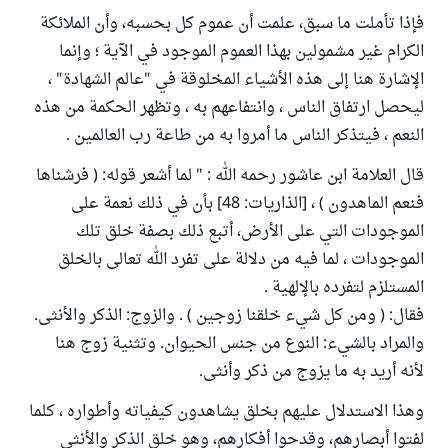
فإذا تأملت ما سبق، علمت أن عموم كل بحسبه، وأن الملائكة
الكرام غير مشمولين بهذا العموم الموجود في الآية ؛ وإنما
الإشارة هنا إلى هذه الأشياء المخلوقة في "عالم الشهادة" ،
ليحصل ارتفاق الناس ، وانتفاعهم به ، وتظهر الحكمة من هذه
النعم ، فيتذكر الناس ما أمروا به من طاعة رب العالمين .
قال العلامة ابن عاشور رحمه الله : " لما أشعر قوله: ( فرشناها
فنعم الماهدون ) ، [الذاريات: 48] بأن في ذلك نعمة على
الموجودات التي على الأرض، أتبع ذلك بصفة خلق تلك
الموجودات ، لما فيه من دلالة على تفرد الله تعالى بالخلق
المستلزم لتفرده بالإلهية .
فقال: ( ومن كل شيء خلقنا زوجين ) . والزوج: الذكر والأنثى.
والمراد بالشيء: النوع من جنس الحيوان. وتثنية زوج هنا
لأنه أريد به ما يزوج من ذكر وأنثى.
وهذا الاستدلال عليهم بخلق يشاهدون كيفياته وأطواره ، كلما
لفتوا أبصارهم، وقدحوا أفكارهم، وهو خلق الذكر والأنثى