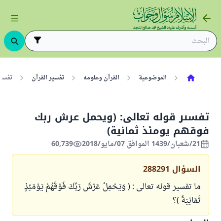
الموضوعية
القرآن وعلومه
تفسير القرآن
تفسىر
تفسىر قوله تعالى: (ويحمل عرش ربك
فوقهم يومئذ ثمانية)
21/شعبان/1439 الموافق 07/مايو/2018
60,739
السؤال
288291
ما تفسير قوله تعالى : ( وَيَحْمِلُ عَرْشَ رَبِّكَ فَوْقَهُمْ يَوْمَئِذٍ
ثَمَانِيَةٌ )؟