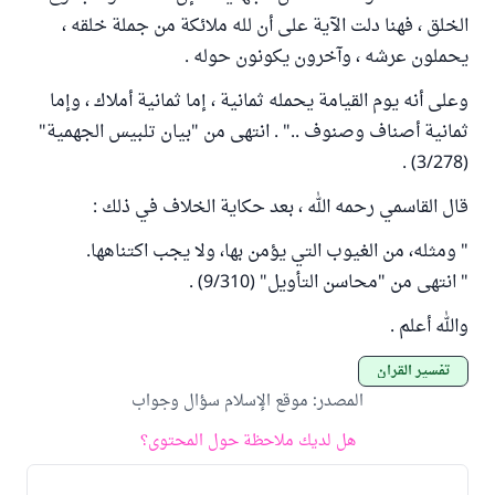
الخلق ، فهنا دلت الآية على أن لله ملائكة من جملة خلقه ،
يحملون عرشه ، وآخرون يكونون حوله .
وعلى أنه يوم القيامة يحمله ثمانية ، إما ثمانية أملاك ، وإما
ثمانية أصناف وصنوف .." . انتهى من "بيان تلبيس الجهمية"
(3/278) .
قال القاسمي رحمه الله ، بعد حكاية الخلاف في ذلك :
" ومثله، من الغيوب التي يؤمن بها، ولا يجب اكتناهها.
" انتهى من "محاسن التأويل" (9/310) .
والله أعلم .
تفسير القرآن
المصدر
:
موقع الإسلام سؤال وجواب
هل لديك ملاحظة حول المحتوى؟