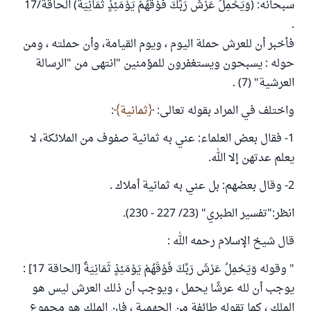
سبحانه: (وَيَحْمِلُ عَرْشَ رَبِّكَ فَوْقَهُمْ يَوْمَئِذٍ ثَمَانِيَةٌ) الحاقة/17
.
فأخبر أن للعرش حملة اليوم ، ويوم القيامة، وأن حملته ، ومن
حوله : يسبحون ويستغفرون للمؤمنين "انتهى من "الرسالة
العرشية" (7) .
واختلف في المراد بقوله تعالى:
ثمانية
:
1- فقال بعض العلماء: عني به ثمانية صفوف من الملائكة، لا
يعلم عدتهن إلا الله.
2- وقال بعضهم: بل عني به ثمانية أملاك .
انظر:"تفسير الطبري" (23/ 227 - 230).
قال شيخ الإسلام رحمه الله :
" وقوله وَيَحْمِلُ عَرْشَ رَبِّكَ فَوْقَهُمْ يَوْمَئِذٍ ثَمَانِيَةٌ [الحاقة 17] :
يوجب أن لله عرشًا يحمل ، ويوجب أن ذلك العرش ليس هو
الملك ، كما تقوله طائفة من الجهمية ، فإن الملك هو مجموع