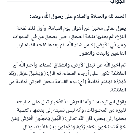
الجواب
الحمد لله والصلاة والسلام على رسول الله، وبعد:
يقول تعالى مخبرا عن أهوال يوم القيامة، وأول ذلك نفخة
الفزع، ثم يعقبها نفخة الصعق ، حين يصعق من في السموات
ومن في الأرض إلا من شاء الله، ثم بعدها نفخة القيام لرب
العالمين والبعث والنشور.
ثم أخبر الله عن تبدل الأرض، وانشقاق السماء، وأخبر الله أن
الملائكة تكون على أرجاء السماء، ثم قال: ( وَيَحْمِلُ عَرْشَ رَبِّكَ
فَوْقَهُمْ يَوْمَئِذٍ ثَمَانِيَةٌ ) أي: يوم القيامة يحمل العرش ثمانية من
الملائكة.
يقول ابن تيمية: " وأما العرش : فالأخبار تدل على مباينته
لغيره من المخلوقات، وأنه ليس نسبته إلى بعضها ، كنسبة
بعضها إلى بعض، قال الله تعالى: ( الَّذِينَ يَحْمِلُونَ الْعَرْشَ وَمَنْ
حَوْلَهُ يُسَبِّحُونَ بِحَمْدِ رَبِّهِمْ وَيُؤْمِنُونَ بِهِ ) غافر/7، وقال