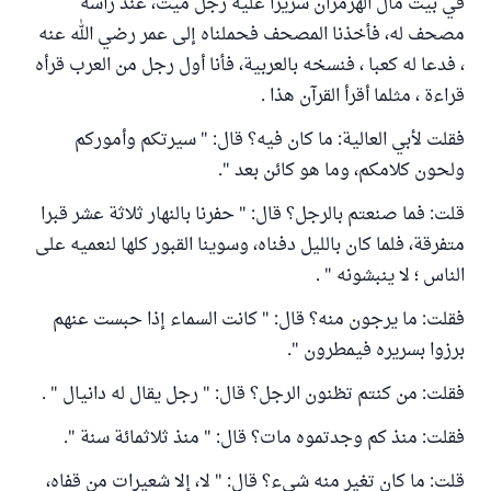
في بيت مال الهرمزان سريرا عليه رجل ميت، عند رأسه
مصحف له، فأخذنا المصحف فحملناه إلى عمر رضي الله عنه
، فدعا له كعبا ، فنسخه بالعربية، فأنا أول رجل من العرب قرأه
قراءة ، مثلما أقرأ القرآن هذا .
فقلت لأبي العالية: ما كان فيه؟ قال: " سيرتكم وأموركم
ولحون كلامكم، وما هو كائن بعد ".
قلت: فما صنعتم بالرجل؟ قال: " حفرنا بالنهار ثلاثة عشر قبرا
متفرقة، فلما كان بالليل دفناه، وسوينا القبور كلها لنعميه على
الناس ؛ لا ينبشونه " .
فقلت: ما يرجون منه؟ قال: " كانت السماء إذا حبست عنهم
برزوا بسريره فيمطرون ".
فقلت: من كنتم تظنون الرجل؟ قال: " رجل يقال له دانيال " .
فقلت: منذ كم وجدتموه مات؟ قال: " منذ ثلاثمائة سنة ".
قلت: ما كان تغير منه شيء؟ قال: " لا، إلا شعيرات من قفاه،