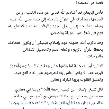
قصة من قصصه!
فأهل الإيمان قد أغناهم الله تعالى عن هذه الكتب ، وعن
قصصها ، بما أنزله في القرآن وأوحاه إلى نبيه صلى الله عليه
وسلم، مما يحتاج إلى بذل الجهد والوقت لتعلمه والانتفاع به،
فهم في شغل عن التوراة وقصصها.
وقد ذكرتِ أنك حديثة عهد بإسلام، فينبغي أن يكون اهتمامك
بحفظ القرآن الكريم ، وتعلم العلم وتحصيل الفضائل
والدرجات.
الثاني: أن الصحابة لما وقفوا على جثة دانيال دفنوه وأخفوا
قبره، حتى لا يفتن الناس به؛ لحرصهم على نقاء التوحيد،
وتعليق القلوب بربها تبارك وتعالى.
قال شيخ الإسلام ابن تيمية رحمه الله: " روينا في مغازي
محمد بن إسحاق من زيادات يونس بن بكير عن أبي خلدة
خالد بن دينار، حدثنا أبو العالية قال: " لما فتحنا تستر وجدنا