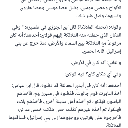
وأما البقية مما تركه موسى وهارون، فقيل: رضاض من
الألواح وعصى موسى، وقيل عصا موسى وعصا هارون
وثيابهما، وقيل غير ذلك.
وقوله: (تحمله الملائكة) قال ابن الجوزي في تفسيره: " وفي
المكان الذي حملته منه الملائكة إليهم قولان: أحدهما: أنه كان
مرفوعاً مع الملائكة بين السماء والأرض، منذ خرج عن بني
إسرائيل، قاله الحسن.
والثاني: أنه كان في الأرض.
وفي أي مكان كان؟ فيه قولان:
أحدهما: أنه كان في أيدي العمالقة قد دفنوه، قال ابن عباس:
أخذ التابوت قوم جالوت، فذفنوه في متبرز لهم، فأخذهم
الباسور، فهلكوا، ثم أخذه أهل مدينة أخرى، فأخذهم بلاء،
فهلكوا، ثم أخذه غيرهم كذلك، حتى هلكت خمس مدائن،
فأخرجوه على بقرتين، ووجهوهما إلى بني إسرائيل، فساقتهما
الملائكة.