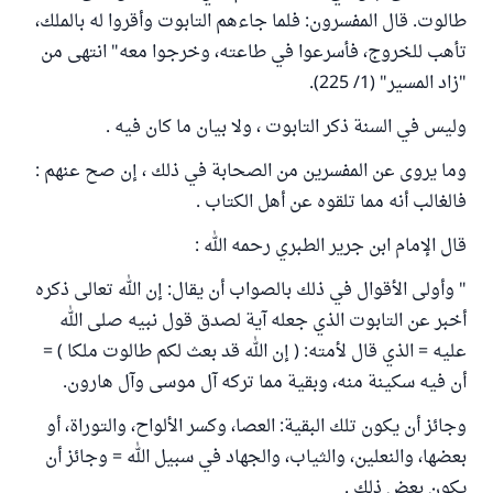
طالوت. قال المفسرون: فلما جاءهم التابوت وأقروا له بالملك،
تأهب للخروج، فأسرعوا في طاعته، وخرجوا معه" انتهى من
"زاد المسير" (1/ 225).
وليس في السنة ذكر التابوت ، ولا بيان ما كان فيه .
وما يروى عن المفسرين من الصحابة في ذلك ، إن صح عنهم :
فالغالب أنه مما تلقوه عن أهل الكتاب .
قال الإمام ابن جرير الطبري رحمه الله :
" وأولى الأقوال في ذلك بالصواب أن يقال: إن الله تعالى ذكره
أخبر عن التابوت الذي جعله آية لصدق قول نبيه صلى الله
عليه = الذي قال لأمته: ( إن الله قد بعث لكم طالوت ملكا ) =
أن فيه سكينة منه، وبقية مما تركه آل موسى وآل هارون.
وجائز أن يكون تلك البقية: العصا، وكسر الألواح، والتوراة، أو
بعضها، والنعلين، والثياب، والجهاد في سبيل الله = وجائز أن
يكون بعض ذلك .