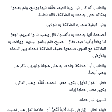
والثاني: أنه كان في برية التيه، خلّفه فيها يوشع، ولم يعلموا
بمكانه حتى جاءت به الملائكة، قاله قتادة.
وفي كيفية مجيء الملائكة به قولان:
أحدهما: أنها جاءت به بأنفسها، قال وهب: قالوا لنبيهم: اجعل
لنا وقتاً يأتينا فيه، فقال: الصبح، فلم يناموا ليلتهم، ووافت به
الملائكة مع الفجر، فسمعوا حفيف الملائكة تحمله بين السماء
والأرض.
والثاني: أن الملائكة جاءت به على عجلة وثورين، ذكر عن
وهب أيضاً.
فعلى القول الأول: يكون معنى تحمله: تُقلّه، وعلى الثاني:
يكون معنى حملها إياه:
تسببها في حمله.
قوله تعالى: إ(ِنَّ فِي ذلِكَ لَآيَةً لَكُم)ْ، أي: علامة تدل على تمليك