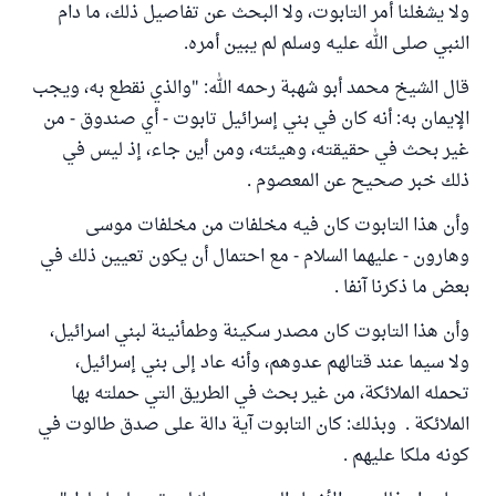
ولا يشغلنا أمر التابوت، ولا البحث عن تفاصيل ذلك، ما دام
النبي صلى الله عليه وسلم لم يبين أمره.
قال الشيخ محمد أبو شهبة رحمه الله: "والذي نقطع به، ويجب
الإيمان به: أنه كان في بني إسرائيل تابوت - أي صندوق - من
غير بحث في حقيقته، وهيئته، ومن أين جاء، إذ ليس في
ذلك خبر صحيح عن المعصوم .
وأن هذا التابوت كان فيه مخلفات من مخلفات موسى
وهارون - عليهما السلام - مع احتمال أن يكون تعيين ذلك في
بعض ما ذكرنا آنفا .
وأن هذا التابوت كان مصدر سكينة وطمأنينة لبني اسرائيل،
ولا سيما عند قتالهم عدوهم، وأنه عاد إلى بني إسرائيل،
تحمله الملائكة، من غير بحث في الطريق التي حملته بها
الملائكة . وبذلك: كان التابوت آية دالة على صدق طالوت في
كونه ملكا عليهم .