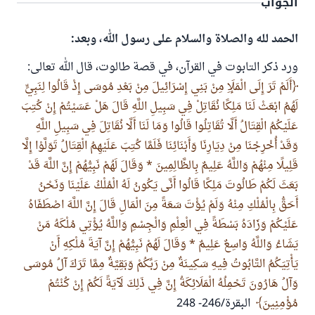
الجواب
الحمد لله والصلاة والسلام على رسول الله، وبعد:
ورد ذكر التابوت في القرآن، في قصة طالوت، قال الله تعالى:
أَلَمْ تَرَ إِلَى الْمَلَإِ مِنْ بَنِي إِسْرَائِيلَ مِنْ بَعْدِ مُوسَى إِذْ قَالُوا لِنَبِيٍّ
لَهُمُ ابْعَثْ لَنَا مَلِكًا نُقَاتِلْ فِي سَبِيلِ اللَّهِ قَالَ هَلْ عَسَيْتُمْ إِنْ كُتِبَ
عَلَيْكُمُ الْقِتَالُ أَلَّا تُقَاتِلُوا قَالُوا وَمَا لَنَا أَلَّا نُقَاتِلَ فِي سَبِيلِ اللَّهِ
وَقَدْ أُخْرِجْنَا مِنْ دِيَارِنَا وَأَبْنَائِنَا فَلَمَّا كُتِبَ عَلَيْهِمُ الْقِتَالُ تَوَلَّوْا إِلَّا
قَلِيلًا مِنْهُمْ وَاللَّهُ عَلِيمٌ بِالظَّالِمِينَ * وَقَالَ لَهُمْ نَبِيُّهُمْ إِنَّ اللَّهَ قَدْ
بَعَثَ لَكُمْ طَالُوتَ مَلِكًا قَالُوا أَنَّى يَكُونُ لَهُ الْمُلْكُ عَلَيْنَا وَنَحْنُ
أَحَقُّ بِالْمُلْكِ مِنْهُ وَلَمْ يُؤْتَ سَعَةً مِنَ الْمَالِ قَالَ إِنَّ اللَّهَ اصْطَفَاهُ
عَلَيْكُمْ وَزَادَهُ بَسْطَةً فِي الْعِلْمِ وَالْجِسْمِ وَاللَّهُ يُؤْتِي مُلْكَهُ مَنْ
يَشَاءُ وَاللَّهُ وَاسِعٌ عَلِيمٌ * وَقَالَ لَهُمْ نَبِيُّهُمْ إِنَّ آيَةَ مُلْكِهِ أَنْ
يَأْتِيَكُمُ التَّابُوتُ فِيهِ سَكِينَةٌ مِنْ رَبِّكُمْ وَبَقِيَّةٌ مِمَّا تَرَكَ آلُ مُوسَى
وَآلُ هَارُونَ تَحْمِلُهُ الْمَلَائِكَةُ إِنَّ فِي ذَلِكَ لَآيَةً لَكُمْ إِنْ كُنْتُمْ
مُؤْمِنِينَ
البقرة/246- 248