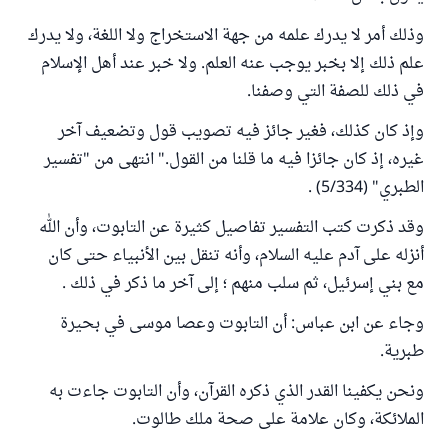
وذلك أمر لا يدرك علمه من جهة الاستخراج ولا اللغة، ولا يدرك
علم ذلك إلا بخبر يوجب عنه العلم. ولا خبر عند أهل الإسلام
في ذلك للصفة التي وصفنا.
وإذ كان كذلك، فغير جائز فيه تصويب قول وتضعيف آخر
غيره، إذ كان جائزا فيه ما قلنا من القول." انتهى من "تفسير
الطبري" (5/334) .
وقد ذكرت كتب التفسير تفاصيل كثيرة عن التابوت، وأن الله
أنزله على آدم عليه السلام، وأنه تنقل بين الأنبياء حتى كان
مع بني إسرئيل، ثم سلب منهم ؛ إلى آخر ما ذكر في ذلك .
وجاء عن ابن عباس: أن التابوت وعصا موسى في بحيرة
طبرية.
ونحن يكفينا القدر الذي ذكره القرآن، وأن التابوت جاءت به
الملائكة، وكان علامة على صحة ملك طالوت.