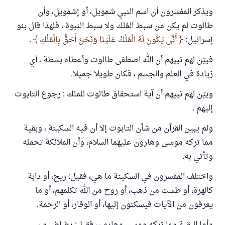
ويذكر المفسرون أن اسم النبي شمويل، أو إشمويل، وأن
طالوت لم يكن من سبط المُلك ولا سبط النبوة ، فلهذا قال بنو
إسرائيل:
أَنَّى يَكُونُ لَهُ الْمُلْكُ عَلَيْنَا وَنَحْنُ أَحَقُّ بِالْمُلْكِ
.
فبيّن لهم نبيهم أن الله اصطفى طالوت وأعطاه بسطة ، أي
زيادة في العلم والجسم ، فكان طويلا جميلا.
وبيّن لهم نبيهم أن آية استحقاق طالوت للملك : رجوع التابوت
إليهم .
ولم يبين القرآن من شأن التابوت إلا أن فيه السكينة ، وبقية
مما تركه موسى وهارون عليهما السلام، وأن الملائكة تحمله
وتأتي به.
واختلف المفسرون في السكينة ما هي، فقيل: ريح، أو دابة
كالهرة، أو طست من ذهب، أو روح من الله تكلمهم، أو ما
يعرفون من الآيات فيسكنون إليها، أو الوقار، أو الرحمة.