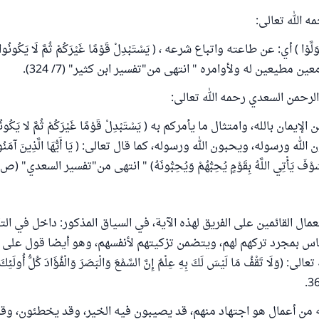
ه الله تعالى:
َلَّوْا ) أي: عن طاعته واتباع شرعه ، ( يَسْتَبْدِلْ قَوْمًا غَيْرَكُمْ ثُمَّ لَا يَكُونُوا أَ
 مطيعين له ولأوامره " انتهى من"تفسير ابن كثير" (7/ 324).
لرحمن السعدي رحمه الله تعالى:
 ) عن الإيمان بالله، وامتثال ما يأمركم به ( يَسْتَبْدِلْ قَوْمًا غَيْرَكُمْ ثُمَّ لا يَكُونُو
له ورسوله، ويحبون الله ورسوله، كما قال تعالى: ( يَا أَيُّهَا الَّذِينَ آمَنُوا مَن
َسَوْفَ يَأْتِي اللَّهُ بِقَوْمٍ يُحِبُّهُمْ وَيُحِبُّونَهُ) " انتهى من"تفسير السعدي" (ص791).
مال القائمين على الفريق لهذه الآية، في السياق المذكور: داخل في الت
اس بمجرد تركهم لهم، ويتضمن تزكيتهم لأنفسهم، وهو أيضا قول على الل
(وَلَا تَقْفُ مَا لَيْسَ لَكَ بِهِ عِلْمٌ إِنَّ السَّمْعَ وَالْبَصَرَ وَالْفُؤَادَ كُلُّ أُولَئِكَ
 من أعمال هو اجتهاد منهم، قد يصيبون فيه الخير، وقد يخطئون، وقد