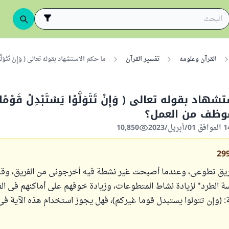
القرآن وعلومه
تفسير القرآن
ما حكم الاستشهاد بقوله تعالى ( وَإِنْ تَتَوَلَّو
د بقوله تعالى ( وَإِنْ تَتَوَلَّوْا يَسْتَبْدِلْ قَوْمًا غَ
موظف من العمل؟
10,850
29
ق تطوعى، وعندما أصبحت غير نشطة فيه أخرجونى من الفريق، وقالو
ة الطرد" لزيادة نشاط المتطوعات، وزيادة خوفهم على أماكنهم فى الف
: (وإن تتولوا يستبدل قوما غيركم)، فهل يجوز استخدام هذه الآية فى