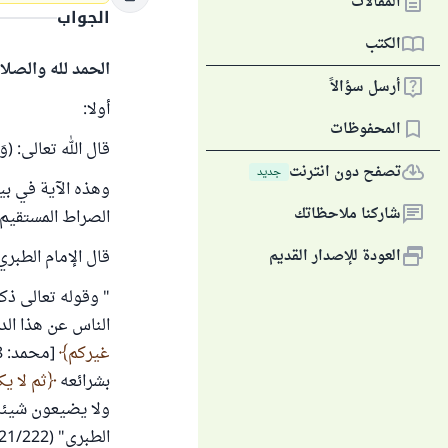
المقالات
الجواب
الكتب
الحمد لله والصلا
أرسل سؤالاً
أولا:
المحفوظات
قال الله تعالى: (وَإِنْ تَ
تصفح دون انترنت
جديد
وهذه الآية في بيا
شاركنا ملاحظاتك
الصراط المستقيم؛ 
العودة للإصدار القديم
قال الإمام الطبري
" وقوله تعالى ذك
الناس عن هذا الد
غيركم
بشرائعه
ثم لا يك
ولا يضيعون شيئا 
الطبري" (21/222).