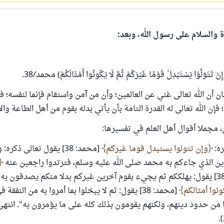
ة والسلام على رسول الله، وبعد:
تَوَلَّوْا يَسْتَبْدِلْ قَوْمًا غَيْرَكُمْ ثُمَّ لَا يَكُونُوا أَمْثَالَكُمْ) محمد/38.
ن أن الله تعالى غني عن العالمين؛ وأن من آمن واستقام فإنما لنفسه؛ 
فإن الله تعالى له القدرة التامة بأن يأتي بدله بقوم من أهل الطاعة وال
، مجملا أقوال أهل العلم في تفسيرها:
ره:
وإن تتولوا يستبدل قوما غيركم
[محمد: 38] يقول تعالى ذكره
ين الذي جاءكم به محمد صلى الله عليه وسلم، فترتدوا راجعين عنه
[محمد: 38] يقول: يهلككم ثم يجيء بقوم آخرين غيركم بدلا منكم يصدقون به
ونوا أمثالكم
[محمد: 38] يقول: ثم لا يبخلوا بما أمروا به من النفقة
من حدود دينهم، ولكنهم يقومون بذلك كله على ما يؤمرون به". انتهى