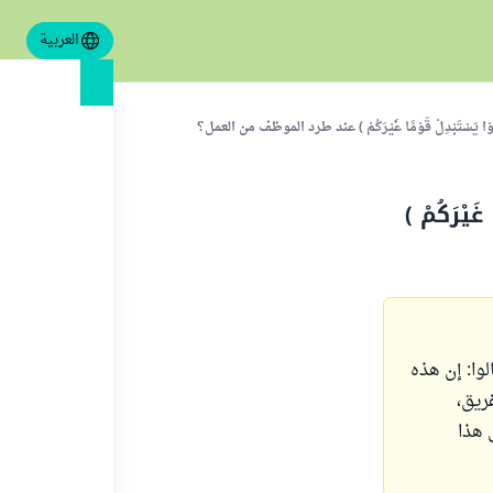
العربية
ْا يَسْتَبْدِلْ قَوْمًا غَيْرَكُمْ ) عند طرد الموظف من العمل؟
يْرَكُمْ )
ا: إن هذه
ريق،
 هذا