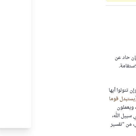
فإن حاد عن
استقامة.
: وإن تتولوا أيها
يستبدل قوما
، ويعملون
 في سبيل الله،
، من "تفسير