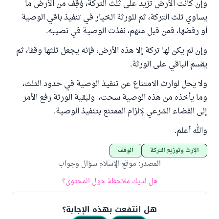
وإن كانت الأرض تزيد على ثلث التركة، وُقِف من الأرض ما
يساوي ثلث التركة، ثم للورثة الخيار في تنفيذ باقي الوصية
أو رفضها، فمن قبل منهم، نفذت الوصية في نصيبه.
وإن لم يكن لها تركة إلا هذه الأرض، فإنه يجعل ثلثها وقفا، ثم
يقسم الباقي على الورثة.
ولا يحل لوارث الامتناع عن تنفيذ الوصية في حدود الثلث،
وما يأخذه من هذه الوصية سحت، ولبقية الورثة رفع الأمر
إلى القضاء الشرعي لإلزام الممتنع بتنفيذ الوصية.
والله أعلم.
الإرث وتوزيع التركة
الوقف
المصدر
:
موقع الإسلام سؤال وجواب
هل لديك ملاحظة حول المحتوى؟
هل انتفعت بهذه الإجابة؟