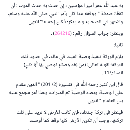
به عبد الله عمر أمير المؤمنين ، إن حدث به حدث الموت : أن
ثَمْغًا: صدقة " ووقفه هذا كان بأمر النبي صلى الله عليه وسلم،
واشتهر في الصحابة ولم ينكر؛ فكان إجماعا" انتهى.
وينظر: جواب السؤال رقم : (
264216
) .
ثانيا:
يلزم الورثة تنفيذ وصية الميت في ماله، في حدود ثلث
التركة؛ لقوله تعالى: (مِنْ بَعْدِ وَصِيَّةٍ يُوصِي بِهَا أَوْ دَيْنٍ)
النساء/11 .
قال ابن كثير رحمه الله في تفسيره (2/ 201) " الدين مقدم
على الوصية، وبعده الوصية ثم الميراث، وهذا أمر مجمع عليه
بين العلماء " انتهى.
فينظر في تركة جدتك، فإن كانت الأرض لا تزيد على ثلث
تركتها، وجب أن تكون الأرض كلها وقفا كما أوصت.