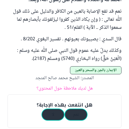
الحمد لله والصلاة والسلام على رسول الله، وبعد:
نعم قد تقع الإصابة بالعين من الكافر والدليل على ذلك قول
الله تعالى : ( وإن يكاد الذين كفروا ليزلقونك بأبصارهم لما
سمعوا الذكر .. الآية ) القلم/51 .
قال السدي : يصيبونك بعيونهم . تفسير البغوي 8/202 .
وكذلك يدلّ عليه عموم قول النبي صلى الله عليه وسلم :
(الْعَيْنُ حَقٌّ) رواه البخاري (5740) ومسلم (2187).
الإيمان بالجن والسحر والعين
المصدر
:
الشيخ محمد صالح المنجد
هل لديك ملاحظة حول المحتوى؟
هل انتفعت بهذه الإجابة؟
نعم
لا