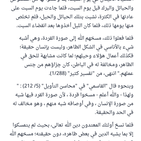
والحبائل والبرك قبل يوم السبت، فلما جاءت يوم السبت على
عادتها في الكثرة، نشبت بتلك الحبائل والحيل، فلم تخلص
منها يومها ذلك، فلما كان الليل أخذوها بعد انقضاء السبت.
فلما فعلوا ذلك، مسخهم الله إلى صورة القردة، وهي أشبه
شيء بالأناسي في الشكل الظاهر، وليست بإنسان حقيقة؛
فكذلك أعمال هؤلاء وحيلهم؛ لما كانت مشابهة للحق في
الظاهر، ومخالفة له في الباطن، كان جزاؤهم من جنس
عملهم." انتهى، من "تفسير كثير" (1/288).
وبنحوه قال "القاسمي" في "محاسن التأويل" (5/ 212) : "
ولهذا - والله أعلم - مسخوا قردة ، لأن صورة القرد فيها شبه
من صورة الإنسان ، وفي أوصافه شبه منهم ، وهو مخالف له
في الحد والحقيقة.
فلما نسخ أولئك المعتدون دين الله تعالى، بحيث لم يتمسكوا
إلا بما يشبه الدين في بعض ظاهره، دون حقيقته؛ مسخهم الله