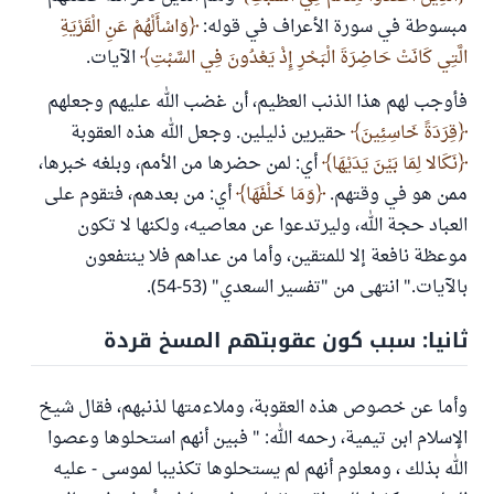
مبسوطة في سورة الأعراف في قوله:
وَاسْأَلْهُمْ عَنِ الْقَرْيَةِ
الَّتِي كَانَتْ حَاضِرَةَ الْبَحْرِ إِذْ يَعْدُونَ فِي السَّبْتِ
الآيات.
فأوجب لهم هذا الذنب العظيم، أن غضب الله عليهم وجعلهم
قِرَدَةً خَاسِئِينَ
حقيرين ذليلين. وجعل الله هذه العقوبة
نَكَالا لِمَا بَيْنَ يَدَيْهَا
أي: لمن حضرها من الأمم، وبلغه خبرها،
ممن هو في وقتهم.
وَمَا خَلْفَهَا
أي: من بعدهم، فتقوم على
العباد حجة الله، وليرتدعوا عن معاصيه، ولكنها لا تكون
موعظة نافعة إلا للمتقين، وأما من عداهم فلا ينتفعون
بالآيات." انتهى من "تفسير السعدي" (53-54).
ثانيا: سبب كون عقوبتهم المسخ قردة
وأما عن خصوص هذه العقوبة، وملاءمتها لذنبهم، فقال شيخ
الإسلام ابن تيمية، رحمه الله: " فبين أنهم استحلوها وعصوا
الله بذلك ، ومعلوم أنهم لم يستحلوها تكذيبا لموسى - عليه