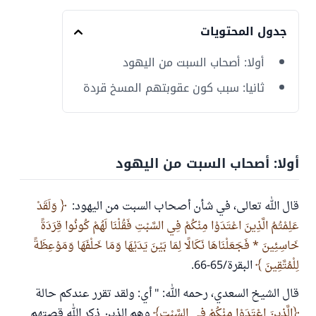
جدول المحتويات
أولا: أصحاب السبت من اليهود
ثانيا: سبب كون عقوبتهم المسخ قردة
أولا: أصحاب السبت من اليهود
قال الله تعالى، في شأن أصحاب السبت من اليهود:
وَلَقَدْ
عَلِمْتُمُ الَّذِينَ اعْتَدَوْا مِنْكُمْ فِي السَّبْتِ فَقُلْنَا لَهُمْ كُونُوا قِرَدَةً
خَاسِئِينَ * فَجَعَلْنَاهَا نَكَالًا لِمَا بَيْنَ يَدَيْهَا وَمَا خَلْفَهَا وَمَوْعِظَةً
لِلْمُتَّقِينَ
البقرة/65-66.
قال الشيخ السعدي، رحمه الله: " أي: ولقد تقرر عندكم حالة
الَّذِينَ اعْتَدَوْا مِنْكُمْ فِي السَّبْتِ
وهم الذين ذكر الله قصتهم