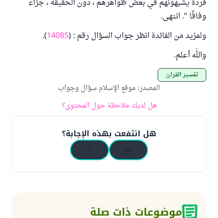
قردة يشبهونهم في بعض ظواهرهم ، دون الحقيقة ، جزاء
وفاقًا ". انتهى.
ولمزيد من الفائدة انظر جواب السؤال رقم : (
14085
).
والله أعلم.
تفسير القرآن
المصدر
:
موقع الإسلام سؤال وجواب
هل لديك ملاحظة حول المحتوى؟
هل انتفعت بهذه الإجابة؟
نعم
لا
موضوعات ذات صلة