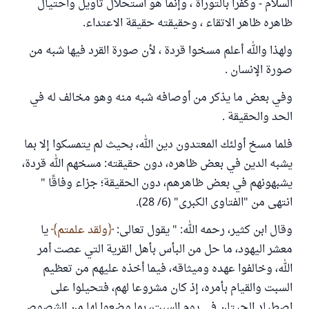
السلام - وكفرا بالتوراة ، وإنما هو استحلال تأويل واحتيال
ظاهره ظاهر الاتقاء ، وحقيقته حقيقة الاعتداء.
ولهذا والله أعلم مسخوا قردة ، لأن صورة القرد فيها شبه من
صورة الإنسان .
وفي بعض ما يذكر من أوصافه شبه منه وهو مخالف له في
الحد والحقيقة .
فلما مسخ أولئك المعتدون دين الله، بحيث لم يتمسكوا إلا بما
يشبه الدين في بعض ظاهره، دون حقيقته: مسخهم الله قردة،
يشبهونهم في بعض ظاهرهم، دون الحقيقة؛ جزاء وفاقًا "
انتهى من "الفتاوى الكبرى" (6/ 28).
وقال ابن كثير، رحمه الله: " يقول تعالى:
ولقد علمتم
يا
معشر اليهود، ما حل من البأس بأهل القرية التي عصت أمر
الله، وخالفوا عهده وميثاقه، فيما أخذه عليهم من تعظيم
السبت والقيام بأمره، إذ كان مشروعا لهم، فتحيلوا على
اصطياد الحيتان في يوم السبت، بما وضعوا لها من الشصوص