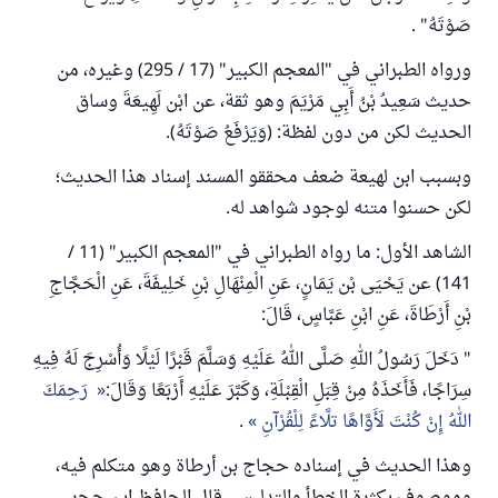
صَوْتَهُ" .
ورواه الطبراني في "المعجم الكبير" (17 / 295) وغيره، من
حديث سَعِيدُ بْنُ أَبِي مَرْيَمَ وهو ثقة، عن ابْن لَهِيعَةَ وساق
الحديث لكن من دون لفظة: (وَيَرْفَعُ صَوْتَهُ).
وبسبب ابن لهيعة ضعف محققو المسند إسناد هذا الحديث؛
لكن حسنوا متنه لوجود شواهد له.
الشاهد الأول: ما رواه الطبراني في "المعجم الكبير" (11 /
141) عن يَحْيَى بْن يَمَانٍ، عَنِ الْمِنْهَالِ بْنِ خَلِيفَةَ، عَنِ الْحَجَّاجِ
بْنِ أَرْطَاةَ، عَنِ ابْنِ عَبَّاسٍ، قَالَ:
" دَخَلَ رَسُولُ اللهِ صَلَّى اللهُ عَلَيْهِ وَسَلَّمَ قَبْرًا لَيْلًا وَأُسْرِجَ لَهُ فِيهِ
سِرَاجًا، فَأَخَذَهُ مِنْ قِبَلِ الْقِبْلَةِ، وَكَبَّرَ عَلَيْهِ أَرْبَعًا وَقَالَ:
رَحِمَكَ
اللهُ إِنْ كُنْتَ لَأَوَّاهًا تلَّاءً لِلْقُرْآنِ
.
وهذا الحديث في إسناده حجاج بن أرطاة وهو متكلم فيه،