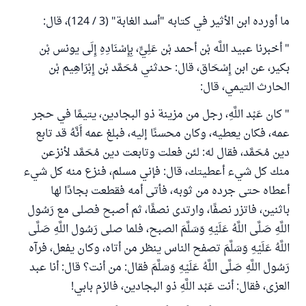
ما أورده ابن الأثير في كتابه "أسد الغابة" (3 / 124)، قال:
" أخبرنا عبيد اللَّه بْن أحمد بْن عَلِيٍّ، بِإِسْنَادِهِ إِلَى يونس بْن
بكير، عن ابن إِسْحَاق، قال: حدثني مُحَمَّد بْن إِبْرَاهِيم بْن
الحارث التيمي، قال:
" كان عَبْد اللَّهِ، رجل من مزينة ذو البجادين، يتيمًا في حجر
عمه، فكان يعطيه، وكان محسنًا إليه، فبلغ عمه أَنَّهُ قد تابع
دين مُحَمَّد، فقال له: لئن فعلت وتابعت دين مُحَمَّد لأنزعن
منك كل شيء أعطيتك، قال: فإني مسلم، فنزع منه كل شيء
أعطاه حتى جرده من ثوبه، فأتى أمه فقطعت بجادًا لها
باثنين، فاتزر نصفًا، وارتدى نصفًا، ثم أصبح فصلى مع رَسُول
اللَّهِ صَلَّى اللَّهُ عَلَيْهِ وَسَلَّمَ الصبح، فلما صلى رَسُول اللَّهِ صَلَّى
اللَّهُ عَلَيْهِ وَسَلَّمَ تصفح الناس ينظر من أتاه، وكان يفعل، فرآه
رَسُول اللَّهِ صَلَّى اللَّهُ عَلَيْهِ وَسَلَّمَ فقال: من أنت؟ قال: أنا عبد
العزى، فقال: أنت عَبْد اللَّهِ ذو البجادين، فالزم بابي!