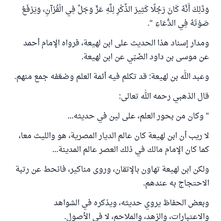
وَذَلِكَ أَنَّهُ كَانَ رَجُلًا كَثِيرَ الذِّكْرِ لِلَّهِ عَزَّ وَجَلَّ فِي الْقُرْآنِ، وَيَرْفَعُ
صَوْتَهُ فِي الدُّعَاءِ ".
ومدار إسناد هذا الحديث على ابن لهيعة، فرواه الإمام أحمد
عن موسى بن داود الضَبّي عن ابن لهيعة.
وعبد الله بن لهيعة: قد تكلم فيه أئمة العلم وضعّفه جمع منهم.
قال الذهبي رحمه الله تعالى:
" وكان من بحور العلم، على لين في حديثه...
لا ريب أن ابن لهيعة كان عالم الديار المصرية، هو والليث معا،
كما كان الإمام مالك في ذلك العصر عالم المدينة...
ولكن ابن لهيعة تهاون بالإتقان، وروى مناكير، فانحط عن رتبة
الاحتجاج به عندهم.
وبعض الحفاظ يروي حديثه، ويذكره في الشواهد
والاعتبارات، والزهد، والملاحم، لا في الأصول.