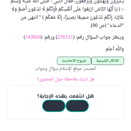
يكبرون ويهللون ويرفعون، فقال النبي - صلى الله عليه وسلم
-: ( يَا أَيُّهَا النَّاسُ ارْبَعُوا عَلَى أَنْفُسِكُمْ فَإِنَّكُمْ لَا تَدْعُونَ أَصَمَّ وَلَا
غَائِبًا، إِنَّكُمْ تَدْعُونَ سَمِيعًا بَصِيرًا، إِنَّهُ مَعَكُمْ ) " انتهى من
"الدعاء" (ص 90).
وينظر جواب السؤال رقم: (
276121
) ورقم: (
143924
)
والله أعلم
الأذكار الشرعية
شروح الأحاديث
المصدر
:
موقع الإسلام سؤال وجواب
هل لديك ملاحظة حول المحتوى؟
هل انتفعت بهذه الإجابة؟
نعم
لا