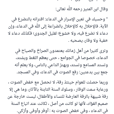
وقال ابن المنير رحمه الله تعالى:
" وحسبك في تعين الإسرار في الدعاء: اقترانه بالتضرع في
الآية. فالإخلال به كالإخلال بالضراعة إلى الله في الدعاء، وإن
دعاء لا تضرع فيه، ولا خشوع؛ لقليل الجدوى؛ فكذلك دعاء لا
خفية ولا وقار، يصحبه .
وترى كثيرا من أهل زمانك يعتمدون الصراخ والصياح في
الدعاء، خصوصا في الجوامع ، حتى يعظم اللغط ويشتد،
وتستد المسامع وتستد، ويهتز الداعي بالناس، ولا يعلم أنه
جمع بين بدعتين: رفع الصوت في الدعاء، وفي المسجد.
وربما حصلت للعوام حينئذ رقة، لا تحصل مع خفض الصوت ،
ورعاية سمت الوقار ، وسلوك السنة الثابتة بالآثار، وما هي إلا
رقة شبيهة بالرقة العارضة للنساء والأطفال، ليست خارجة عن
صميم الفؤاد، لأنها لو كانت من أصل ، لكانت عند اتباع السنة
في الدعاء ، وفي خفض الصوت به : أوفر وأوفى وأزكى.