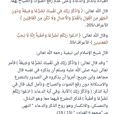
العبادة بالذكر والدعاء وعلى عدم رفع الصوت والصياح بهما.
قال الله تعالى:
وَاذْكُرْ رَبَّكَ فِي نَفْسِكَ تَضَرُّعًا وَخِيفَةً وَدُونَ
الْجَهْرِ مِنَ الْقَوْلِ بِالْغُدُوِّ وَالْآصَالِ وَلَا تَكُنْ مِنَ الْغَافِلِينَ
الأعراف/205 .
وقال الله تعالى:
ادْعُوا رَبَّكُمْ تَضَرُّعًا وَخُفْيَةً إِنَّهُ لَا يُحِبُّ
الْمُعْتَدِينَ
الأعراف/55.
قال شيخ الإسلام ابن تيمية رحمه الله تعالى:
" وقد قال تعالى: ( وَاذْكُرْ رَبَّكَ فِي نَفْسِكَ تَضَرُّعًا وَخِيفَةً ) فأمر
تعالى نبيه صلى الله عليه وسلم أن يذكره في نفسه قال
مجاهد وابن جريج: أمروا أن يذكروه في الصدور بالتضرع
والاستكانة دون رفع الصوت والصياح، وتأمل كيف قال في
آية الذكر: ( وَاذْكُرْ رَبَّكَ ) الآية. وفي آية الدعاء: ( ادْعُوا رَبَّكُمْ
تَضَرُّعًا وَخُفْيَةً ) فذكر التضرع فيهما معا وهو التذلل،
والتمسكن، والانكسار وهو روح الذكر والدعاء " انتهى
من"مجموع الفتاوى" (15 / 19).