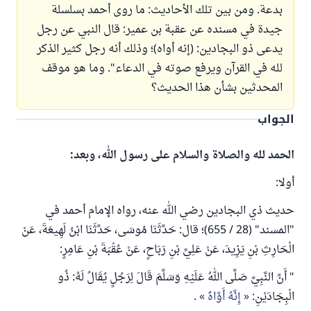
بدعة. ومن بين تلك الأحاديث: ما روى أحمد بسلسلة
جيدة في مسنده عن عقبة بن عمير: قال النبي عن رجل
يدعى ذو البجادين: (إنه أواه)؛ وذلك أنه رجل كثير الذكر
لله في القرآن ويرفع صوته في الدعاء". وما هو موقف
المحدثين بشأن هذا الحديث؟
الجواب
الحمد لله والصلاة والسلام على رسول الله، وبعد:
أولا:
حديث ذي البجادين رضي الله عنه، رواه الإمام أحمد في
"المسند" (28 / 655)؛ قال: حَدَّثَنَا مُوسَى، حَدَّثَنَا ابْنُ لَهِيعَةَ، عَنْ
الْحَارِثِ بْنِ يَزِيدَ، عَنْ عَلِيِّ بْنِ رَبَاحٍ، عَنْ عُقْبَةَ بْنِ عَامِرٍ:
" أَنَّ النَّبِيَّ صَلَّى اللهُ عَلَيْهِ وَسَلَّمَ قَالَ لِرَجُلٍ يُقَالُ لَهُ: ذُو
الْبِجَادَيْنِ:
إِنَّهُ أَوَّاهٌ
.