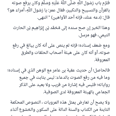
فلزم باب رَسُول اللَّهِ صَلَّى اللَّهُ عَلَيْهِ وَسَلَّمَ وكان يرفع صوته
بالقرآن والتسبيح والتكبير، فقال عمر: يا رَسُول اللَّهِ، أمراء هو؟
قال: (دعه عنك، فإنه أحد الأواهين) " انتهى.
وهذا الخبر إن صح سنده إلى مُحَمَّد بْن إِبْرَاهِيم بْن الحارث
التيمي، فهو مرسل.
ومع ضعف إسناده؛ فإنه لم ينص على أنه كان يبالغ في رفع
صوته، أو أنه كان على هيئة أصحاب الحلقات والطرق
المعروفة.
فالحاصل؛ أن حديث عقبة بن عامر مع الوهن الذي في إسناده؛
وما فيه من رفع الصوت بالدعاء: ليس بثابت في جميع
رواياته؛ فليس فيه إشارة من قريب ولا بعيد على الذكر
الجماعي بالهيئة المعروفة لدى الصوفية.
ولا يصح أن تعارض بمثل هذه المرويات ، النصوص المحكمة
الثابتة من الكتاب والسنة الدالة على السكون والخشوع أثناء