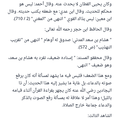
وكان يحيى القطان لا يحدث عنه. وقال أحمد: ليس هو
محكم للحديث. وقال ابن عدي: مع ضعفه يكتب حديثه. وقال
ابن معين: ليس بذاك القوي " انتهى من "المغني" (2 / 710).
وقال الحافظ ابن حجر رحمه الله تعالى:
" هشام بن سعد المدني: صدوق له أوهام " انتهى من "تقريب
التهذيب" (ص 572).
وقال محققو المسند: " إسناده ضعيف، تفرد به هشام بن سعد،
وهو ضعيف " انتهى.
ومع هذا الضعف؛ فليس فيه ما يشهد لمسألة أنه كان يرفع
صوته بالدعاء، بل غاية ما يشير إليه هذا الحديث: أن ذا
البجادين رضي الله عنه كان يجهر بقراءة القرآن أثناء قيامه
بالليل؛ وهذا أمر لا علاقة له بمسألة رفع الصوت بالذكر
والدعاء جماعة خارج الصلاة.
الشاهد الثالث: