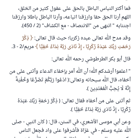
فما أكثر التباس الباطل بالحق على عقول كثير من الخلق،
اللهم أرنا الحق حقا وارزقنا اتباعه، وأرنا الباطل باطلا وارزقنا
اجتنابه " انتهى من "الانتصاف - مع الكشاف" (2 / 450).
وقد مدح الله تعالى عبده زكريا؛ حيث قال تعالى:
ذِكْرُ
رَحْمَتِ رَبِّكَ عَبْدَهُ زَكَرِيَّا ، إِذْ نَادَى رَبَّهُ نِدَاءً خَفِيًّا
مريم/2 - 3.
قال أبو بكر الطرطوشي رحمه الله تعالى:
" اعلموا أرشدكم الله؛ أن الله أمر بإخفاء الدعاء وأثنى على من
أخفاه، قال الله سبحانه وتعالى:( ادْعُوا رَبَّكُمْ تَضَرُّعًا وَخُفْيَةً
إِنَّهُ لَا يُحِبُّ الْمُعْتَدِينَ ).
ثم أثنى على من أخفاه فقال تعالى: ( ذِكْرُ رَحْمَةِ رَبِّكَ عَبْدَهُ
زَكَرِيَّا ، إِذْ نَادَى رَبَّهُ نِدَاءً خَفِيًّا ).
وعن أبي موسى الأشعري، في السنن، قال: ( كان النبي - صلى
الله عليه وسلم - في غزاة فأشرفوا على واد فجعل الناس