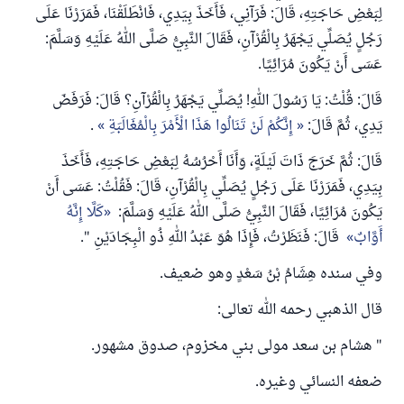
لِبَعْضِ حَاجَتِهِ، قَالَ: فَرَآنِي، فَأَخَذَ بِيَدِي، فَانْطَلَقْنَا، فَمَرَرْنَا عَلَى
رَجُلٍ يُصَلِّي يَجْهَرُ بِالْقُرْآنِ، فَقَالَ النَّبِيُّ صَلَّى اللهُ عَلَيْهِ وَسَلَّمَ:
عَسَى أَنْ يَكُونَ مُرَائِيًا.
قَالَ: قُلْتُ: يَا رَسُولَ اللهِ! يُصَلِّي يَجْهَرُ بِالْقُرْآنِ؟ قَالَ: فَرَفَضَ
يَدِي، ثُمَّ قَالَ:
إِنَّكُمْ لَنْ تَنَالُوا هَذَا الْأَمْرَ بِالْمُغَالَبَةِ
.
قَالَ: ثُمَّ خَرَجَ ذَاتَ لَيْلَةٍ، وَأَنَا أَحْرُسُهُ لِبَعْضِ حَاجَتِهِ، فَأَخَذَ
بِيَدِي، فَمَرَرْنَا عَلَى رَجُلٍ يُصَلِّي بِالْقُرْآنِ، قَالَ: فَقُلْتُ: عَسَى أَنْ
يَكُونَ مُرَائِيًا، فَقَالَ النَّبِيُّ صَلَّى اللهُ عَلَيْهِ وَسَلَّمَ:
كَلَّا إِنَّهُ
أَوَّابٌ
قَالَ: فَنَظَرْتُ، فَإِذَا هُوَ عَبْدُ اللهِ ذُو الْبِجَادَيْنِ ".
وفي سنده هِشَامُ بْنُ سَعْدٍ وهو ضعيف.
قال الذهبي رحمه الله تعالى:
" هشام بن سعد مولى بني مخزوم، صدوق مشهور.
ضعفه النسائي وغيره.