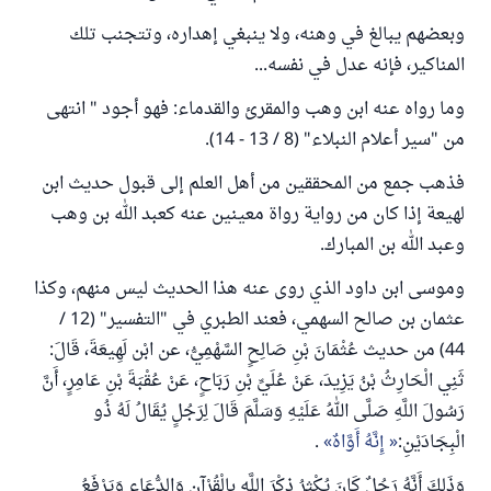
وبعضهم يبالغ في وهنه، ولا ينبغي إهداره، وتتجنب تلك
المناكير، فإنه عدل في نفسه...
وما رواه عنه ابن وهب والمقرئ والقدماء: فهو أجود " انتهى
من "سير أعلام النبلاء" (8 / 13 - 14).
فذهب جمع من المحققين من أهل العلم إلى قبول حديث ابن
لهيعة إذا كان من رواية رواة معينين عنه كعبد الله بن وهب
وعبد الله بن المبارك.
وموسى ابن داود الذي روى عنه هذا الحديث ليس منهم، وكذا
عثمان بن صالح السهمي، فعند الطبري في "التفسير" (12 /
44) من حديث عُثْمَانَ بْنِ صَالِحٍ السَّهْمِيُّ، عن ابْن لَهِيعَةَ، قَالَ:
ثَنِي الْحَارِثُ بْنُ يَزِيدَ، عَنْ عُلَيِّ بْنِ رَبَاحٍ، عَنْ عُقْبَةَ بْنِ عَامِرٍ، أَنَّ
رَسُولَ اللَّهِ صَلَّى اللهُ عَلَيْهِ وَسَلَّمَ قَالَ لِرَجُلٍ يُقَالُ لَهُ ذُو
الْبِجَادَيْنِ:
إِنَّهُ أَوَّاهٌ
.
وَذَلِكَ أَنَّهُ رَجُلٌ كَانَ يُكْثِرُ ذِكْرَ اللَّهِ بِالْقُرْآنِ وَالدُّعَاءِ وَيَرْفَعُ