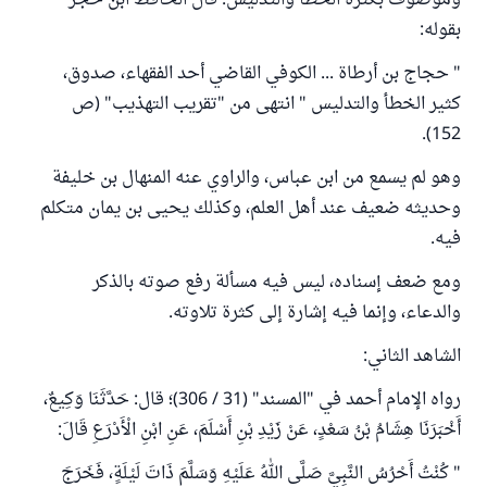
وموصوف بكثرة الخطأ والتدليس. قال الحافظ ابن حجر
بقوله:
" حجاج بن أرطاة ... الكوفي القاضي أحد الفقهاء، صدوق،
كثير الخطأ والتدليس " انتهى من "تقريب التهذيب" (ص
152).
وهو لم يسمع من ابن عباس، والراوي عنه المنهال بن خليفة
وحديثه ضعيف عند أهل العلم، وكذلك يحيى بن يمان متكلم
فيه.
ومع ضعف إسناده، ليس فيه مسألة رفع صوته بالذكر
والدعاء، وإنما فيه إشارة إلى كثرة تلاوته.
الشاهد الثاني:
رواه الإمام أحمد في "المسند" (31 / 306)؛ قال: حَدَّثَنَا وَكِيعٌ،
أَخْبَرَنَا هِشَامُ بْنُ سَعْدٍ، عَنْ زَيْدِ بْنِ أَسْلَمَ، عَنِ ابْنِ الْأَدْرَعِ قَالَ:
" كُنْتُ أَحْرُسُ النَّبِيَّ صَلَّى اللهُ عَلَيْهِ وَسَلَّمَ ذَاتَ لَيْلَةٍ، فَخَرَجَ