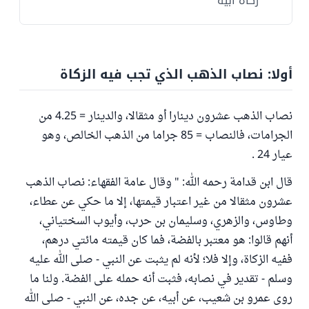
زكاة أبيه
أولا: نصاب الذهب الذي تجب فيه الزكاة
نصاب الذهب عشرون دينارا أو مثقالا، والدينار = 4.25 من
الجرامات، فالنصاب = 85 جراما من الذهب الخالص، وهو
عيار 24 .
قال ابن قدامة رحمه الله: " وقال عامة الفقهاء: نصاب الذهب
عشرون مثقالا من غير اعتبار قيمتها، إلا ما حكي عن عطاء،
وطاوس، والزهري، وسليمان بن حرب، وأيوب السختياني،
أنهم قالوا: هو معتبر بالفضة، فما كان قيمته مائتي درهم،
ففيه الزكاة، وإلا فلا؛ لأنه لم يثبت عن النبي - صلى الله عليه
وسلم - تقدير في نصابه، فثبت أنه حمله على الفضة. ولنا ما
روى عمرو بن شعيب، عن أبيه، عن جده، عن النبي - صلى الله