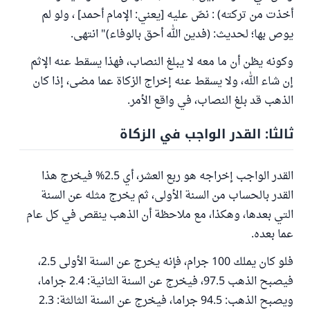
أخذت من تركته) : نصّ عليه [يعني: الإمام أحمد] ، ولو لم
يوص بها؛ لحديث: (فدين الله أحق بالوفاء)" انتهى.
وكونه يظن أن ما معه لا يبلغ النصاب، فهذا يسقط عنه الإثم
إن شاء الله، ولا يسقط عنه إخراج الزكاة عما مضى، إذا كان
الذهب قد بلغ النصاب، في واقع الأمر.
ثالثا: القدر الواجب في الزكاة
القدر الواجب إخراجه هو ربع العشر، أي 2.5% فيخرج هذا
القدر بالحساب من السنة الأولى، ثم يخرج مثله عن السنة
التي بعدها، وهكذا، مع ملاحظة أن الذهب ينقص في كل عام
عما بعده.
فلو كان يملك 100 جرام، فإنه يخرج عن السنة الأولى 2.5،
فيصبح الذهب 97.5، فيخرج عن السنة الثانية: 2.4 جراما،
ويصبح الذهب: 94.5 جراما، فيخرج عن السنة الثالثة: 2.3