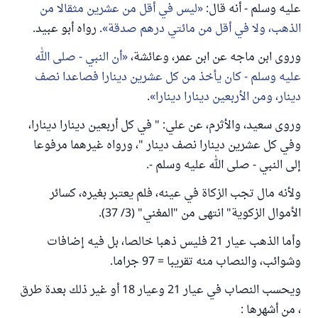
عليه وسلم - أنه قال:
ليس في أقل من عشرين مثقالا من
الذهب، ولا في أقل من مائتي درهم صدقة
. رواه أبو عبيد.
وروى ابن ماجه عن ابن عمر، وعائشة،
أن النبي - صلى الله
عليه وسلم - كان يأخذ من كل عشرين دينارا فصاعدا نصف
دينار، ومن الأربعين دينارا دينارا
.
وروى سعيد، والأثرم، عن علي: " في كل أربعين دينارا دينارا،
وفي كل عشرين دينارا نصف دينار "، ورواه غيرهما مرفوعا
إلى النبي - صلى الله عليه وسلم -.
ولأنه مال تجب الزكاة في عينه، فلم يعتبر بغيره، كسائر
الأموال الزكوية" انتهى من "المغني" (3/ 37).
وأما الذهب عيار 21 فليس ذهبا خالصا، بل فيه إضافات
وشوائب، والنصاب منه تقريبا = 97 جراما.
ويحسب النصاب في عيار 21 وعيار 18 أو غير ذلك بعدة طرق
، من أشهرها :