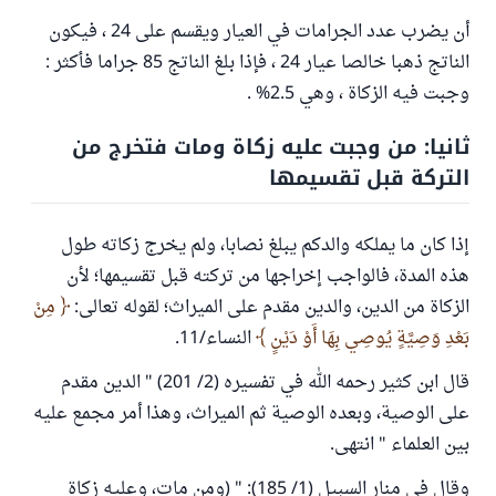
أن يضرب عدد الجرامات في العيار ويقسم على 24 ، فيكون
الناتج ذهبا خالصا عيار 24 ، فإذا بلغ الناتج 85 جراما فأكثر :
وجبت فيه الزكاة ، وهي 2.5% .
ثانيا: من وجبت عليه زكاة ومات فتخرج من
التركة قبل تقسيمها
إذا كان ما يملكه والدكم يبلغ نصابا، ولم يخرج زكاته طول
هذه المدة، فالواجب إخراجها من تركته قبل تقسيمها؛ لأن
الزكاة من الدين، والدين مقدم على الميراث؛ لقوله تعالى:
مِنْ
بَعْدِ وَصِيَّةٍ يُوصِي بِهَا أَوْ دَيْنٍ
النساء/11.
قال ابن كثير رحمه الله في تفسيره (2/ 201) " الدين مقدم
على الوصية، وبعده الوصية ثم الميراث، وهذا أمر مجمع عليه
بين العلماء " انتهى.
وقال في منار السبيل (1/ 185): " (ومن مات، وعليه زكاة