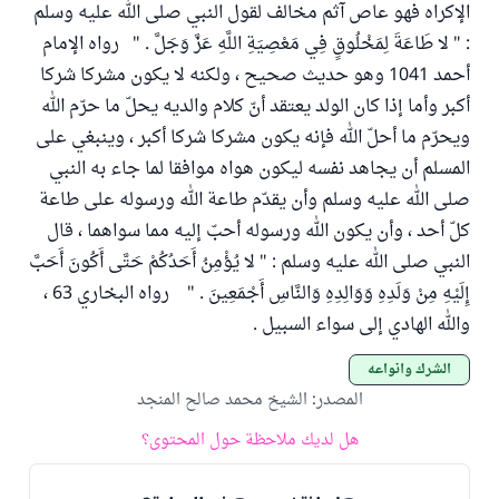
الإكراه فهو عاص آثم مخالف لقول النبي صلى الله عليه وسلم
: " لا طَاعَةَ لِمَخْلُوقٍ فِي مَعْصِيَةِ اللَّهِ عَزَّ وَجَلَّ . " رواه الإمام
أحمد 1041 وهو حديث صحيح ، ولكنه لا يكون مشركا شركا
أكبر وأما إذا كان الولد يعتقد أنّ كلام والديه يحلّ ما حرّم الله
ويحرّم ما أحلّ الله فإنه يكون مشركا شركا أكبر ، وينبغي على
المسلم أن يجاهد نفسه ليكون هواه موافقا لما جاء به النبي
صلى الله عليه وسلم وأن يقدّم طاعة الله ورسوله على طاعة
كلّ أحد ، وأن يكون الله ورسوله أحبّ إليه مما سواهما ، قال
النبي صلى الله عليه وسلم : " لا يُؤْمِنُ أَحَدُكُمْ حَتَّى أَكُونَ أَحَبَّ
إِلَيْهِ مِنْ وَلَدِهِ وَوَالِدِهِ وَالنَّاسِ أَجْمَعِينَ . " رواه البخاري 63 ،
والله الهادي إلى سواء السبيل .
الشرك وأنواعه
المصدر
:
الشيخ محمد صالح المنجد
هل لديك ملاحظة حول المحتوى؟