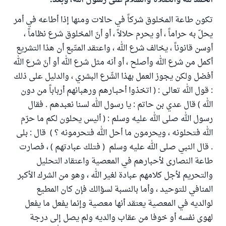
الحمد لله والصلاة والسلام على رسول الله، وبعد:
تكون طاعة المخلوق شركاً في حالات ومنها إذا أطاعه في أمر
يحلّ به حراماً ، أو يحرم حلالاً ، أو أنّ المخلوق شرع نظاماً ،
أوسن قانوناً ، يخالف شرع الله ، واعتقد المتّبع أن هذا التشريع
أكمل من شرع الله وأصلح ، أو أنه مثل شرع الله أو أنّ شرع الله
أفضل ولكن يجوز العمل بهذا الشّرع البشري ، والدليل على ذلك
: قول الله تعالى : ( اتخذوا أحبـارهم ورهبانهم أرباباً من دون
الله ) قال عدي بن حاتم : يا رسول الله لسنا نعبدهم . فقال
رسول الله صلى الله عليه وسلم : ( أليس يحلون لكم ما حرّم
الله فتحلونه ، ويحرمون ما أحل الله فتحرمونه ؟ ) قال : بلى
. قال النبي صلى الله عليه وسلم ( فتلك عبادتهم ) ، فصارت
طاعة النصارى لأحبارهم في المعصية واعتقاد التحليل
والتحريم لأجل كلامهم عبادة لغير الله ، وهو من الشرك الأكبر
المنافي للتوحيد ، وأما بالنسبة لسؤالك فإن كان المطيع
لوالديه في المعصية يعتقد أنها معصية وإنما يفعل ما يفعل
لهوى نفسه أو خوفا من عقاب والديه ولم يصل إلى درجة