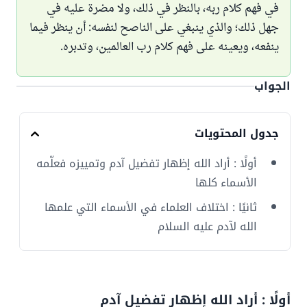
في فهم كلام ربه، بالنظر في ذلك، ولا مضرة عليه في
جهل ذلك؛ والذي ينبغي على الناصح لنفسه: أن ينظر فيما
ينفعه، ويعينه على فهم كلام رب العالمين، وتدبره.
الجواب
جدول المحتويات
أولًا : أراد الله إظهار تفضيل آدم وتمييزه فعلّمه
الأسماء كلها
ثانيًا : اختلاف العلماء في الأسماء التي علمها
الله لآدم عليه السلام
أولًا : أراد الله إظهار تفضيل آدم