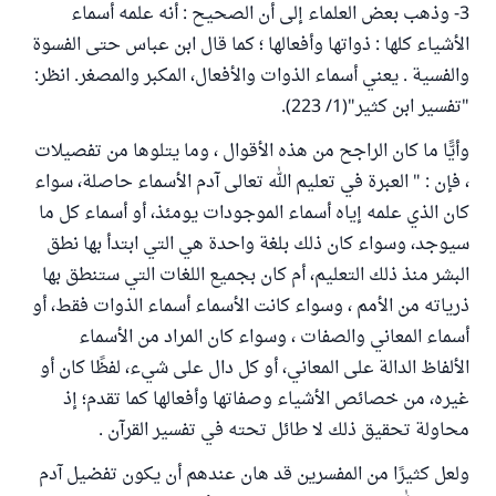
3- وذهب بعض العلماء إلى أن الصحيح : أنه علمه أسماء
الأشياء كلها : ذواتها وأفعالها ؛ كما قال ابن عباس حتى الفسوة
والفسية . يعني أسماء الذوات والأفعال، المكبر والمصغر. انظر:
"تفسير ابن كثير"(1/ 223).
وأيًّا ما كان الراجح من هذه الأقوال ، وما يتلوها من تفصيلات
، فإن : " العبرة في تعليم الله تعالى آدم الأسماء حاصلة، سواء
كان الذي علمه إياه أسماء الموجودات يومئذ، أو أسماء كل ما
سيوجد، وسواء كان ذلك بلغة واحدة هي التي ابتدأ بها نطق
البشر منذ ذلك التعليم، أم كان بجميع اللغات التي ستنطق بها
ذرياته من الأمم ، وسواء كانت الأسماء أسماء الذوات فقط، أو
أسماء المعاني والصفات ، وسواء كان المراد من الأسماء
الألفاظ الدالة على المعاني، أو كل دال على شيء، لفظًا كان أو
غيره، من خصائص الأشياء وصفاتها وأفعالها كما تقدم؛ إذ
محاولة تحقيق ذلك لا طائل تحته في تفسير القرآن .
ولعل كثيرًا من المفسرين قد هان عندهم أن يكون تفضيل آدم