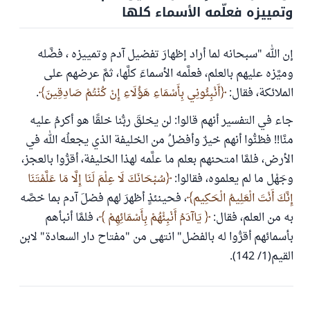
وتمييزه فعلّمه الأسماء كلها
إن الله "سبحانه لما أراد إظهارَ تفضيل آدم وتمييزه ، فضَّله
وميَّزه عليهم بالعلم، فعلَّمه الأسماءَ كلَّها، ثمَّ عرضهم على
الملائكة، فقال:
أَنْبِئُونِي بِأَسْمَاءِ هَؤُلَاءِ إِنْ كُنْتُمْ صَادِقِينَ
.
جاء في التفسير أنهم قالوا: لن يخلقَ ربُّنا خلقًا هو أكرمُ عليه
منَّا!! فظنُّوا أنهم خيرٌ وأفضلُ من الخليفة الذي يجعلُه الله في
الأرض، فلمَّا امتحنهم بعلم ما علَّمه لهذا الخليفة، أقرُّوا بالعجز،
وجَهْل ما لم يعلموه، فقالوا:
سُبْحَانَكَ لَا عِلْمَ لَنَا إِلَّا مَا عَلَّمْتَنَا
إِنَّكَ أَنْتَ الْعَلِيمُ الْحَكِيم
، فحينئذٍ أظهرَ لهم فضلَ آدم بما خصَّه
به من العلم، فقال:
يَاآدَمُ أَنْبِئْهُمْ بِأَسْمَائِهِمْ
، فلمَّا أنبأهم
بأسمائهم أقرُّوا له بالفضل" انتهى من "مفتاح دار السعادة" لابن
القيم(1/ 142).