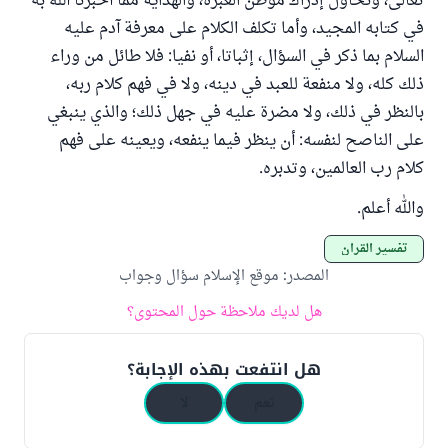
تعالى، ونحاول إدراك موطن العبرة، والهداية مما أخبرنا الله به
في كتابه المجيد، وأما تكلف الكلام على معرفة آدم عليه
السلام بما ذكر في السؤال، إثباتا، أو نفيا: فلا طائل من وراء
ذلك كله، ولا منفعة للعبد في دينه، ولا في فهم كلام ربه،
بالنظر في ذلك، ولا مضرة عليه في جهل ذلك؛ والذي ينبغي
على الناصح لنفسه: أن ينظر فيما ينفعه، ويعينه على فهم
كلام رب العالمين، وتدبره.
والله أعلم.
تفسير القرآن
المصدر
:
موقع الإسلام سؤال وجواب
هل لديك ملاحظة حول المحتوى؟
هل انتفعت بهذه الإجابة؟
نعم
لا