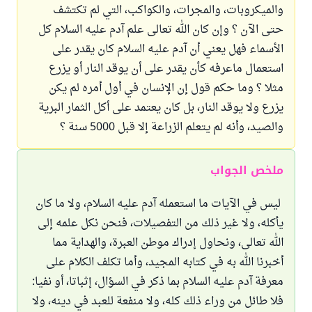
والميكروبات، والمجرات، والكواكب، التي لم تكتشف
حتى الآن ؟ وإن كان الله تعالى علم آدم عليه السلام كل
الأسماء فهل يعني أن آدم عليه السلام كان يقدر على
استعمال ماعرفه كأن يقدر على أن يوقد النار أو يزرع
مثلا ؟ وما حكم قول إن الإنسان في أول أمره لم يكن
يزرع ولا يوقد النار، بل كان يعتمد على أكل الثمار البرية
والصيد، وأنه لم يتعلم الزراعة إلا قبل 5000 سنة ؟
ملخص الجواب
ليس في الآيات ما استعمله آدم عليه السلام، ولا ما كان
يأكله، ولا غير ذلك من التفصيلات، فنحن نكل علمه إلى
الله تعالى، ونحاول إدراك موطن العبرة، والهداية مما
أخبرنا الله به في كتابه المجيد، وأما تكلف الكلام على
معرفة آدم عليه السلام بما ذكر في السؤال، إثباتا، أو نفيا:
فلا طائل من وراء ذلك كله، ولا منفعة للعبد في دينه، ولا