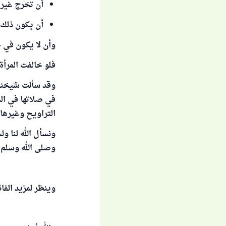
أن تخرج غير 
أن يكون ذلك ب
وأن لا يكون في خ
فلو خالفت المرأة 
وقد سألت شيخنا 
في صلاتها في ال
التراويح وغيرها ه
ونسأل الله لنا و
وصلى الله وسلم 
وينظر لمزيد الفا