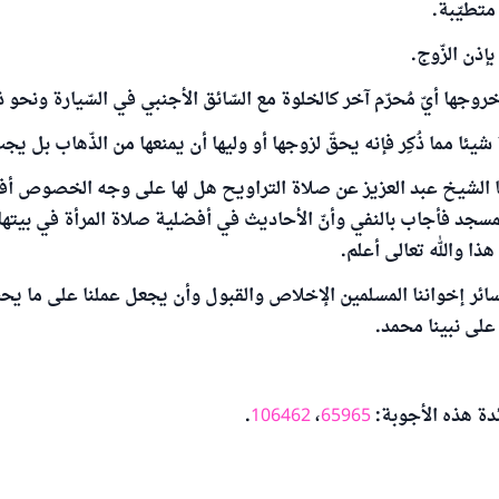
متطيّبة.
إذن الزّوج.
روجها أيّ مُحرّم آخر كالخلوة مع السّائق الأجنبي في السّيارة ونحو ذ
شيئا مما ذُكِر فإنه يحقّ لزوجها أو وليها أن يمنعها من الذّهاب بل يج
الشيخ عبد العزيز عن صلاة التراويح هل لها على وجه الخصوص أفض
مسجد فأجاب بالنفي وأنّ الأحاديث في أفضلية صلاة المرأة في بيته
ذا والله تعالى أعلم.
لسائر إخواننا المسلمين الإخلاص والقبول وأن يجعل عملنا على ما ي
على نبينا محمد.
ئدة هذه الأجوبة:
65965
،
106462
.