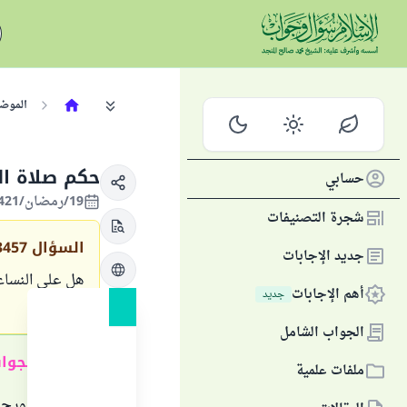
الموض
حكم صلاة ال
حسابي
19/رمضان/1421 الموافق 15/ديسمبر/2000
شجرة التصنيفات
السؤال
3457
جديد الإجابات
هل على النساء
أهم الإجابات
جديد
الغرض؟
الجواب الشامل
ملخص الجوا
ملفات علمية
صلاة التراويح 