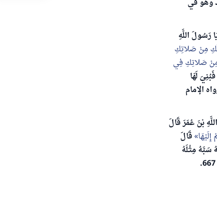
د وهو في
َا رَسُولَ اللَّهِ
لَكِ مِنْ صَلاتِكِ
مِنْ صَلاتِكِ فِي
بُنِيَ لَهَا
. رواه الإمام
ْنَ عُمَرَ قَالَ
إِلَيْهَا
قَالَ
ُ سَبَّهُ مِثْلَهُ