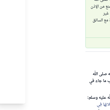
نع من الإذن
 الكامل، 2- أن تخرج غير
ة مع السائق
ه صلى الله
اب ما جاء في
ه عليه وسلم:
لاتِهَا فِي