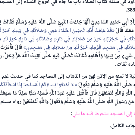
 داود في سننه كتاب الصلاة باب ما جاء في خروج النساء إلى المسج
ةِ أَبِي حُمَيْدٍ السَّاعِدِيِّ أَنَّهَا جَاءَتْ النَّبِيَّ صَلَّى اللَّهُ عَلَيْهِ وَسَلَّمَ فَقَالَتْ ي
َ مَعَكَ قَالَ
قَدْ عَلِمْتُ أَنَّكِ تُحِبِّينَ الصَّلاةَ مَعِي وَصَلاتُكِ فِي بَيْتِكِ خَيْرٌ 
ُكِ فِي حُجْرَتِكِ خَيْرٌ مِنْ صَلاتِكِ فِي دَارِكِ وَصَلاتُكِ فِي دَارِكِ خَيْرٌ لَكِ 
َلاتُكِ فِي مَسْجِدِ قَوْمِكِ خَيْرٌ لَكِ مِنْ صَلاتِكِ فِي مَسْجِدِي
قَالَ فَأَمَرَتْ فَ
ْءٍ مِنْ بَيْتِهَا وَأَظْلَمِهِ فَكَانَتْ تُصَلِّي فِيهِ حَتَّى لَقِيَتْ اللَّهَ عَزَّ وَجَلَّ
ده ثقات.
 لا تمنع من الإذن لهنّ من الذهاب إلى المساجد كما في حديث عَبْدِ اللَّهِ ب
صَلَّى اللَّهُ عَلَيْهِ وَسَلَّمَ يَقُولُ:
لا تَمْنَعُوا نِسَاءَكُمْ الْمَسَاجِدَ إِذَا اسْتَأْذَنَّكُمْ 
للَّهِ وَاللَّهِ لَنَمْنَعُهُنَّ قَالَ فَأَقْبَلَ عَلَيْهِ عَبْدُ اللَّهِ فَسَبَّهُ سَبًّا سَيِّئًا مَا سَمِعْتُه
َنْ رَسُولِ اللَّهِ صَلَّى اللَّهُ عَلَيْهِ وَسَلَّمَ وَتَقُولُ وَاللَّهِ لَنَمْنَعُهُنَّ رواه مسلم 667.
 إلى المسجد يشترط فيه ما يلي
:
جاب الكامل.