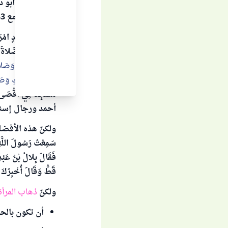
بَيْتِهَا
. رواه أبو
صحيح الجامع 3833.
وعن أُمِّ حُمَيْدٍ امْرَأَ
إِنِّي أُحِبُّ الصَّلاة
فِي حُجْرَتِكِ وَصَلات
مَسْجِدِ قَوْمِكِ وَص
مَسْجِدٌ فِي أَقْصَى شَي
أحمد ورجال إسنا
ولكنّ هذه الأفضلية
سَمِعْتُ رَسُولَ اللَّهِ 
فَقَالَ بِلالُ بْنُ عَبْدِ ا
قَطُّ وَقَالَ أُخْبِرُكَ ع
ولكنّ
ذهاب المرأة
أن تكون بالح