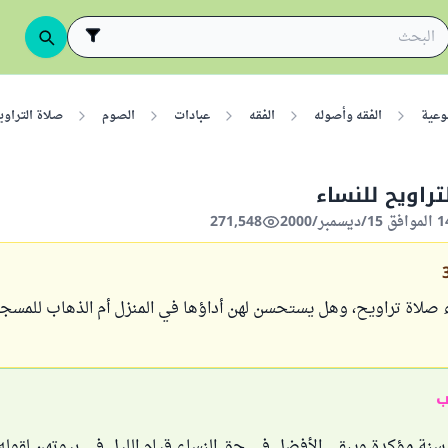
وعية
الفقه وأصوله
الفقه
عبادات
الصوم
صلاة التراويح
تراويح للنساء
271,548
 صلاة تراويح، وهل يستحسن لهن أداؤها في المنزل أم الذهاب للمسجد
ب
سنة مؤكدة ويبقى الأفضل في حق النساء قيام الليل في بيوتهن لقوله