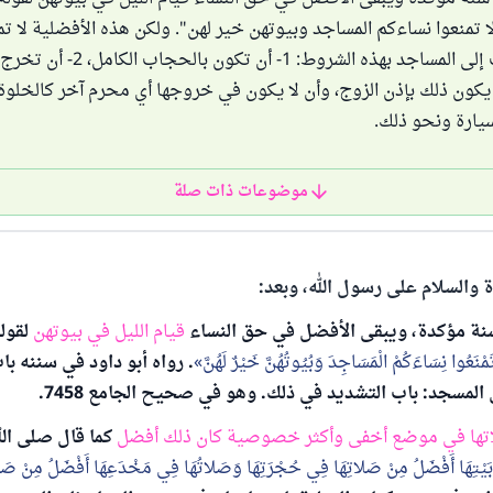
ا تمنعوا نساءكم المساجد وبيوتهن خير لهن". ولكن هذه الأفضلية لا تم
لهن من الذهاب إلى المساجد بهذه الشروط: 1- أن تكون بالحجاب
ة، 3- أن يكون ذلك بإذن الزوج، وأن لا يكون في خروجها أي محرم آخر كالخلو
سيارة ونحو ذلك.
موضوعات ذات صلة
ة والسلام على رسول الله، وبعد:
نة مؤكدة، ويبقى الأفضل في حق النساء
قيام الليل في بيوتهن
لقول
ْنَعُوا نِسَاءَكُمْ الْمَسَاجِدَ وَبُيُوتُهُنَّ خَيْرٌ لَهُنَّ
. رواه أبو داود في سننه ب
المسجد: باب التشديد في ذلك. وهو في صحيح الجامع 7458.
لاتها في موضع أخفى وأكثر خصوصية كان ذلك أفضل
كما قال صلى الل
 بَيْتِهَا أَفْضَلُ مِنْ صَلاتِهَا فِي حُجْرَتِهَا وَصَلاتُهَا فِي مَخْدَعِهَا أَفْضَلُ مِنْ صَ