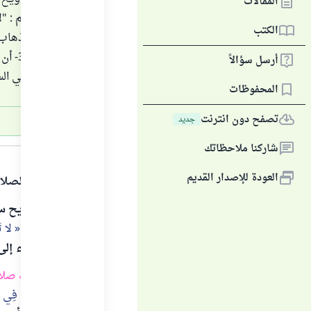
المقالات
عليه وسلم : "ل
الكتب
متطيب
أرسل سؤالاً
الأجنبي في ال
المحفوظات
تصفح دون انترنت
جديد
الجواب
شاركنا ملاحظاتك
العودة للإصدار القديم
الحمد لله والصلا
صلاة التراويح س
عليه وسلم :
لا تَم
خروج النساء إلى 
بل كلّما كانت ص
صَلاةُ الْمَرْأَةِ فِي