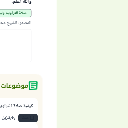
والله أعلم.
صلاة التراويح وليل
المصدر
:
الشيخ محم
موضوعات 
كيفية صلاة التراوي
حفظ
تنزيل