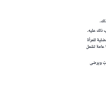
لك.
ب ذلك عليه.
لية للمرأة
ا عامة تشمل
حبّ ويرضى