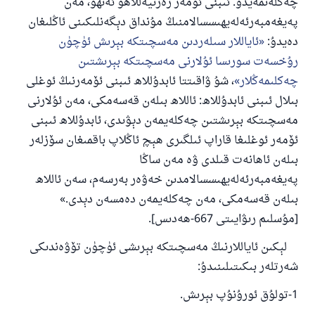
چەكلەنمەيدۇ. ئىبنى ئۆمەر رەزىيەللاھۇ ئەنھۇ، مەن
پەيغەمبەرئەلەيھىسسالام مۇنداق دېگەن:
پەيغەمبەرئەلەيھىسسالامنىڭ مۇنداق دېگەنلىكىنى ئاڭلىغان
ياخشىلىققا باشلارپ قويغان كىشى قىلغۇچىغا
ئوخشاش ساۋاپقا ئېرىشىدۇ
دەيدۇ:
ئاياللار سىلەردىن مەسچىتكە بېرىش ئۈچۈن
رۇخسەت سورىسا ئۇلارنى مەسچىتكە بېرىشتىن
مۇسلىم رىۋايەت قىلغان (1893) ھەدىس
چەكلىمەڭلار
، شۇ ۋاقىتتا ئابدۇللاھ ئىبنى ئۆمەرنىڭ ئوغلى
بىلال ئىبنى ئابدۇللاھ: ئاللاھ بىلەن قەسەمكى، مەن ئۇلارنى
ئىئائە
مەسچىتكە بېرىشتىن چەكلەيمەن دېۋىدى، ئابدۇللاھ ئىبنى
ئۆمەر ئوغلىغا قاراپ ئىلگىرى ھېچ ئاڭلاپ باقمىغان سۆزلەر
بىلەن ئاھانەت قىلدى ۋە مەن ساڭا
پەيغەمبەرئەلەيھىسسالامدىن خەۋەر بەرسەم، سەن ئاللاھ
بىلەن قەسەمكى، مەن چەكلەيمەن دەمسەن دېدى.»
[مۇسلىم رىۋايىتى 667-ھەدىس].
لېكىن ئاياللارنىڭ مەسچىتكە بېرىشى ئۈچۈن تۆۋەندىكى
شەرتلەر بىكىتىلىنىدۇ:
1-تولۇق ئورۇنۇپ بېرىش.