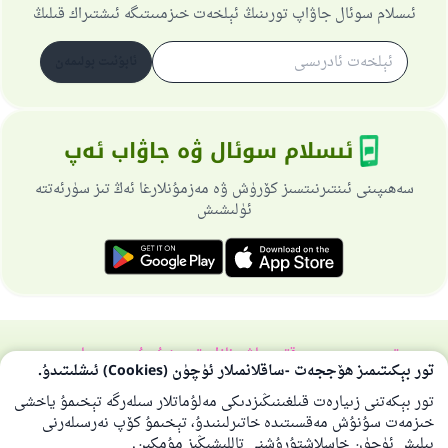
ئىسلام سوئال جاۋاپ تورىنىڭ ئېلخەت خىزمىىتىگە ئىشتىراك قىلىڭ
ئابۇنىت بولىمەن
ئىسلام سوئال ۋە جاۋاب ئەپ
سەھىپىنى ئىنتىرنىتسىز كۆرۈش ۋە مەزمۇنلارغا ئەڭ تىز سۈرئەتتە
ئۈلىشىش
تورسەھىپىسى ھەققىدە
باش نازارەتچى
خۇسۇسىي سىياسەت
تور بېكىتىمىز ھۆججەت -ساقلانمىلار ئۈچۈن (Cookies) ئىشلىتىدۇ.
بارلىق ھوقۇق ئىسلام سوئال-جاۋاپ تورىغا مەنسۇپتۇر 1997-2025 ©
تور بېكەتنى زىيارەت قىلغىنىڭىزدىكى مەلۇماتلار سىلەرگە تېخىمۇ ياخشى
خىزمەت سۇنۇش مەقسىتىدە خاتىرلىنىدۇ، تېخىمۇ كۆپ نەرسىلەرنى
بىلىش ئۈچۈن خاسلاشتۇرۇشنى تاللىشىڭىز مۇمكىن.