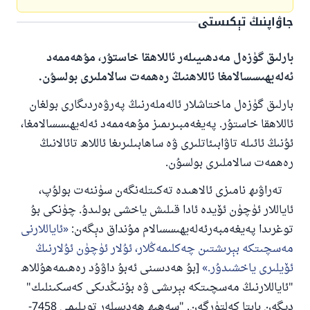
جاۋاپنىڭ تېكىستى
بارلىق گۈزەل مەدھىيىلەر ئاللاھقا خاستۇر، مۇھەممەد
ئەلەيھىسسالامغا ئاللاھنىڭ رەھمەت سالاملىرى بولسۇن.
بارلىق گۈزەل ماختاشلار ئالەملەرنىڭ پەرۋەردىگارى بولغان
ئاللاھقا خاستۇر. پەيغەمبىرىمىز مۇھەممەد ئەلەيھىسسالامغا،
ئۇنىڭ ئائىلە تاۋابىئاتلىرى ۋە ساھابىلىرىغا ئاللاھ تائالانىڭ
رەھمەت سالاملىرى بولسۇن.
تەراۋىھ نامىزى ئالاھىدە تەكىتلەنگەن سۈننەت بولۇپ،
ئاياللار ئۈچۈن ئۆيدە ئادا قىلىش ياخشى بولىدۇ. چۈنكى بۇ
توغرىدا پەيغەمبەرئەلەيھىسسالام مۇنداق دېگەن:
ئاياللارنى
مەسچىتكە بېرىشتىن چەكلىمەڭلار، ئۇلار ئۈچۈن ئۇلارنىڭ
ئۆيلىرى ياخشىدۇر.
[بۇ ھەدىسنى ئەبۇ داۋۇد رەھىمەھۇللاھ
"ئاياللارنىڭ مەسچىتكە بېرىشى ۋە بۇنىڭدىكى كەسكىنلىك"
دېگەن بابتا كەلتۈرگەن. "سەھىھ ھەدىسلەر توپلىمى 7458-