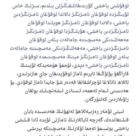
ئوقۇشنى ياخشى كۆرىدىغانلىقىڭىزنى بىلدىم، سىزنىڭ خاس
ئۆيىڭىزدە ئوقۇغان نامىزىڭىز دالاندا ئوقۇغان نامىزىڭىزدىن
ياخشى، دالاندا ئوقۇغان نامىزىڭىز ھويلىدا ئوقۇغان
نامىزىڭىزدىن ياخشى، ھۆيلىڭىزدا ئوقۇغان نامىزىڭىز
مەھەللىدىكى مەسچىتتە جامائەت بىلەن ئوقۇغان
نامىزىڭىزدىن ياخشى، مەھەللىڭىزدىكى مەسچىتتە جامائەت
بىلەن ئوقۇغان نامىزىڭىز مېنىڭ مەسچىتىمدە ئوقۇغان
نامىزىڭىزدىن ياخشى
دېدى، ئۈممۇ ھۈمەيدكە ئۆيىنىڭ
قاراڭغۇ بۇلۇڭىغا ئايرىم ناماز ئوقۇيدىغان جاي ھازىرلىدى،
ئاللاھ تائالاغا ئۇچراشقانغا قەدەر شۇ جايدا ناماز ئوقۇدى. بۇ
ھەدىسنى ئىمام ئەھمەد ئىسنادى ئىشەنچىلىك بولغان
راۋىلاردىن كەلتۈرگەن.
110845 - نومۇرلۇق سوئالنىڭ جاۋابى
ئىبنى ئۆمەر رەزىيەللاھۇ ئەنھۇنىڭ ھەدىسىدە بايان
ئائىلىنى ساقلاپ قالدى
قىلىنغاندەك، گەرچە ئاياللارنىڭ نامازنى ئۆيدە ئادا قىلىشى
ياخشى بولسىمۇ ئەمما ئۇلارنىڭ مەسچىتكە بېرىشى
ئۇممەتكە جاۋاپ بېرىشىمىزگە ياردەم قىلىڭ