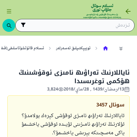
ئوبيېكتىپلىق ئەسەرلەر
ئىسلام قانۇنشۇناسلىقى(فىقھ
ئاياللارنىڭ تەراۋىھ نامىزى ئوقۇشىنىڭ
ھۆكمى توغرىسىدا
13/رمضان/1439 , 28/ماي/2018
3,824
سوئال
3457
ئاياللارنىڭ تەراۋىھ نامىزى ئوقۇشى كېرەك بولامدۇ؟
ئۇلارنىڭ تەراۋىھ نامىزىنى ئۆيىدە ئوقۇشى ياخشىمۇ
ياكى مەسچىتكە بېرىشى ياخشىمۇ؟.