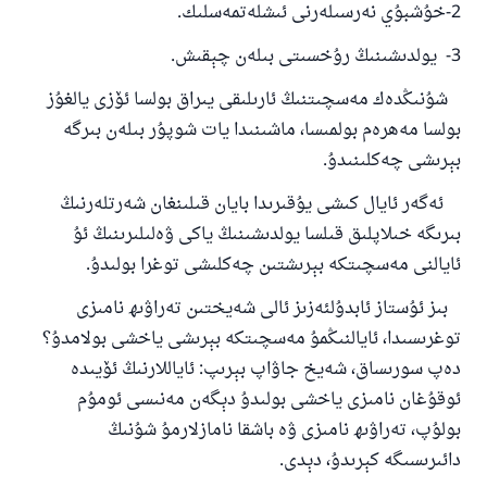
2-خۇشبۇي نەرسىلەرنى ئىشلەتمەسلىك.
3- يولدىشىنىڭ رۇخسىتى بىلەن چېقىش.
شۇنىڭدەك مەسچىتنىڭ ئارىلىقى يىراق بولسا ئۆزى يالغۇز
بولسا مەھرەم بولمىسا، ماشىنىدا يات شوپۇر بىلەن بىرگە
بېرىشى چەكلىنىدۇ.
ئەگەر ئايال كىشى يۇقىرىدا بايان قىلىنغان شەرتلەرنىڭ
بىرىگە خىلاپلىق قىلسا يولدىشىنىڭ ياكى ۋەلىلىرىنىڭ ئۇ
ئايالنى مەسچىتكە بېرىشتىن چەكلىشى توغرا بولىدۇ.
بىز ئۇستاز ئابدۇلئەزىز ئالى شەيختىن تەراۋىھ نامىزى
توغرىسىدا، ئايالنىڭمۇ مەسچىتكە بېرىشى ياخشى بولامدۇ؟
دەپ سورىساق، شەيخ جاۋاپ بېرىپ: ئاياللارنىڭ ئۆيىدە
ئوقۇغان نامىزى ياخشى بولىدۇ دېگەن مەنىسى ئومۇم
بولۇپ، تەراۋىھ نامىزى ۋە باشقا نامازلارمۇ شۇنىڭ
دائىرىسىگە كېرىدۇ، دېدى.