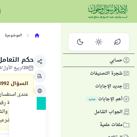
الموضوعية
حكم التعامل
حسابي
20/ربيع الأول/1443 الموافق 26/أكتوبر/2021
شجرة التصنيفات
السؤال
3992
جديد الإجابات
عندي استفسار 
أهم الإجابات
جديد
الجواب الشامل
الناحية الشرعية
ملفات علمية
الجواب