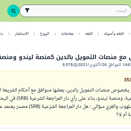
الفقه وأصوله
الفقه
معاملات
البيوع
الاستثمار
حكم
 مع منصات التمويل بالدين كمنصة ليندو ومنصة
9,978
35
بخصوص منصات التمويل بالدين، بعضها متوافق مع أحكام الشريعة ال
مثل منصة رقمية، ومنصة ليندو، بناء على رأ
د. المزيني والشلهوب والقري سؤالي : هل دار المراجعة الشرعية
 أم لا؟