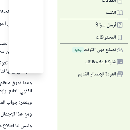
المقالات
الحمد لله والصلا
الكتب
بالاطلاع على الم
أرسل سؤالاً
أمران:
المحفوظات
1-أن المنصة تشت
تصفح دون انترنت
جديد
أن شراء الدين مح
شاركنا ملاحظاتك
2-أن المنصة تتو
عنها في بيعها لت
العودة للإصدار القديم
وهذا تورق منظم م
الفقهي التابع لراب
وينظر: جواب السؤ
ومع هذا الإجمال 