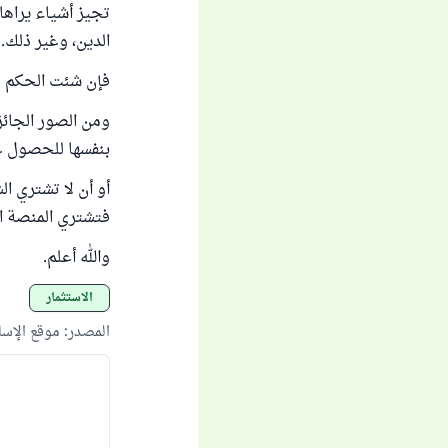
تجيز أشياء يراها
الدين، وغير ذلك.
فإن شئت الحكم عل
ومن الصور الجائزة
بنفسها للحصول عل
أو أن لا تشتري ا
فتشتري المنصة ال
والله أعلم.
الاستثمار
المصدر
:
موقع الإس