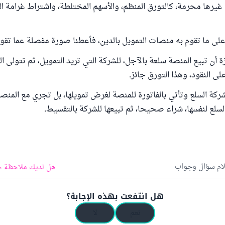
 غيرها محرمة، كالتورق المنظم، والأسهم المختلطة، واشتراط غرامة ال
ى ما تقوم به منصات التمويل بالدين، فأعطنا صورة مفصلة عما تقوم
 أن تبيع المنصة سلعة بالآجل، للشركة التي تريد التمويل، ثم تتولى ال
ى النقود، وهذا التورق جائز.
لشركة السلع وتأتي بالفاتورة للمنصة لغرض تمويلها، بل تجري مع المنص
سلع لنفسها، شراء صحيحا، ثم تبيعها للشركة بالتقسيط.
لام سؤال وجواب
هل لديك ملاحظة ح
هل انتفعت بهذه الإجابة؟
نعم
لا