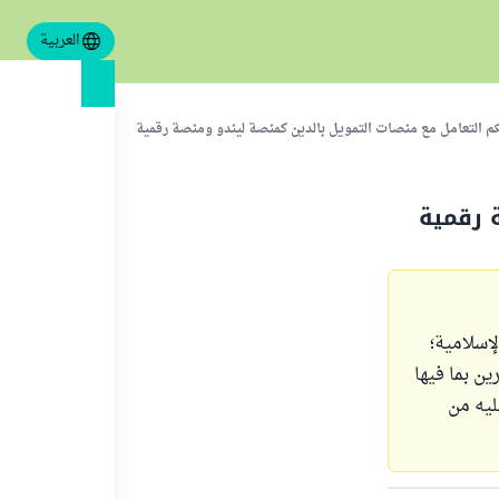
العربية
 التعامل مع منصات التمويل بالدين كمنصة ليندو ومنصة رقمية
 رقمية
إسلامية؛
ي دار المراجعة الشرعية (SRB) في البحرين بما فيها
 (SRB) مصدر يعتمد عليه من