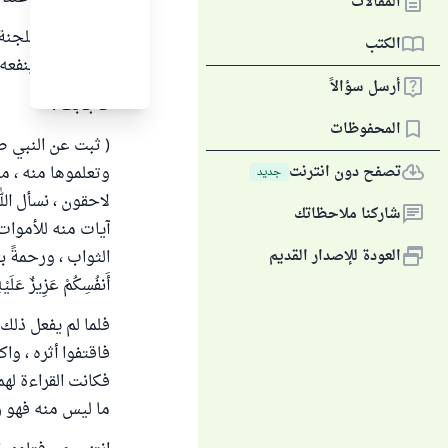
المقالات
وقد سئلت اللجنة 
الكتب
قبره ، وهل ينفعه
أرسل سؤالاً
فأجابت :
المحفوظات
( ثبت عن النبي صل
تصفح دون انترنت
وتعلموها منه ، من
جديد
لاحقون ، نسأل الل
شاركنا ملاحظاتك
آيات منه للأموات 
العودة للإصدار القديم
الثواب ، ورحمةً بال
أَنفُسِكُمْ عَزِيزٌ عَلَي
فلما لم يفعل ذلك
فاقتفوا أثره ، واك
فكانت القراءة له
ما ليس منه فهو ر