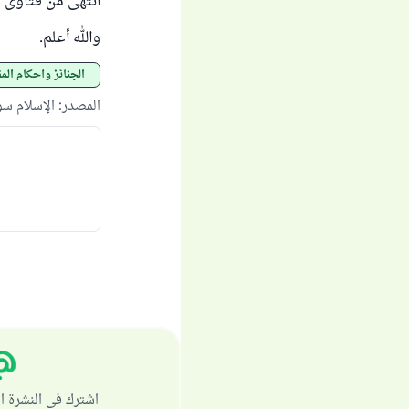
انتهى من فتاوى اللج
والله أعلم.
الجنائز وأحكام المق
المصدر
:
الإسلام س
اشترك في النشرة ا