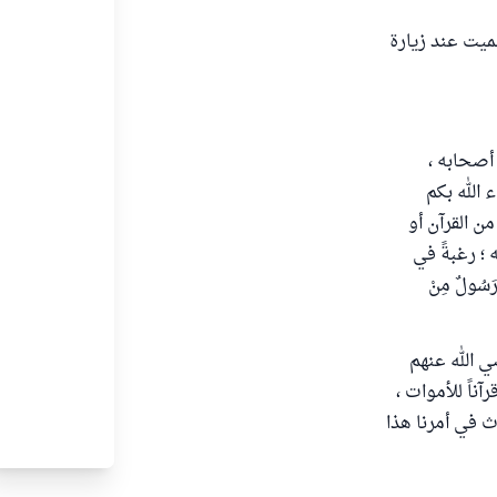
لميت عند زيارة
 أصحابه ،
 الله بكم
من القرآن أو
 ؛ رغبةً في
سُولٌ مِنْ
 الله عنهم
آناً للأموات ،
ث في أمرنا هذا