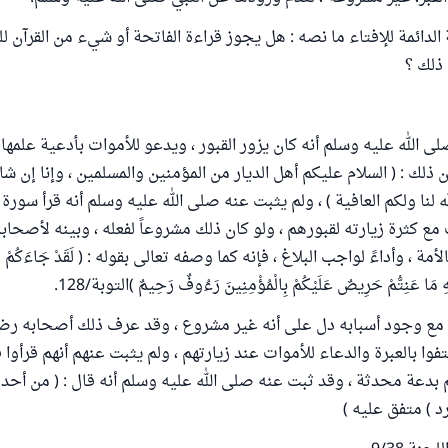
الدائمة للإفتاء ما نصه : هل يجوز قراءة الفاتحة أو شيء من القرآن ل
 ذلك ؟
ى الله عليه وسلم أنه كان يزور القبور ، ويدعو للأموات بأدعية علمها
 ذلك : ( السلام عليكم أهل الديار من المؤمنين والمسلمين ، وإنا إن شاء
ه لنا ولكم العافية ) ، ولم يثبت عنه صلى الله عليه وسلم أنه قرأ سورة 
مع كثرة زيارته لقبورهم ، ولو كان ذلك مشروعاً لفعله ، وبينه لأصحابه
أمة ، وأداءً لواجب البلاغ ، فإنه كما وصفه تعالى بقوله : ( لَقَدْ جَاءَكُمْ رَ
ْهِ مَا عَنِتُّمْ حَرِيصٌ عَلَيْكُمْ بِالْمُؤْمِنِينَ رَءُوفٌ رَحِيمٌ )التوبة/128.
 مع وجود أسبابه دل على أنه غير مشروع ، وقد عرف ذلك أصحابه رضي
تفوا بالعبرة والدعاء للأموات عند زيارتهم ، ولم يثبت عنهم أنهم قرأوا قر
م بدعة محدثة ، وقد ثبت عنه صلى الله عليه وسلم أنه قال : ( من أحد
د ) متفق عليه )