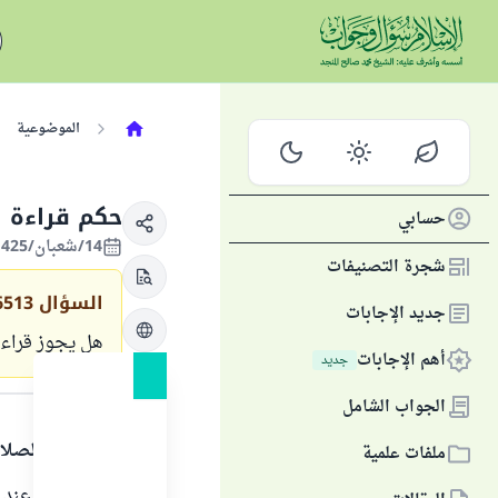
الموضوعية
حكم قراءة ال
حسابي
14/شعبان/1425 الموافق 28/سبتمبر/2004
شجرة التصنيفات
السؤال
6513
جديد الإجابات
هل يجوز قراءة 
أهم الإجابات
جديد
الجواب
الجواب الشامل
الحمد لله والصلا
ملفات علمية
قراءة القرآن عند 