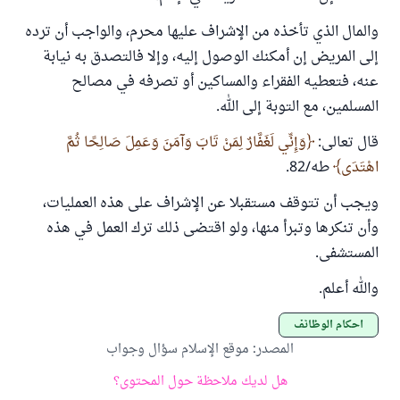
والمال الذي تأخذه من الإشراف عليها محرم، والواجب أن ترده
إلى المريض إن أمكنك الوصول إليه، وإلا فالتصدق به نيابة
عنه، فتعطيه الفقراء والمساكين أو تصرفه في مصالح
المسلمين، مع التوبة إلى الله.
قال تعالى:
وَإِنِّي لَغَفَّارٌ لِمَنْ تَابَ وَآمَنَ وَعَمِلَ صَالِحًا ثُمَّ
اهْتَدَى
طه/82.
ويجب أن تتوقف مستقبلا عن الإشراف على هذه العمليات،
وأن تنكرها وتبرأ منها، ولو اقتضى ذلك ترك العمل في هذه
المستشفى.
والله أعلم.
أحكام الوظائف
المصدر
:
موقع الإسلام سؤال وجواب
هل لديك ملاحظة حول المحتوى؟