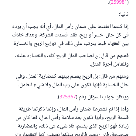
).
259981
(
ثانيا:
إذا كنتما اتفقتما على ضمان رأس المال، أي أنه يجب أن يرده
في كل حال، خسر أو ربح، فقد فسدت الشركة، وهناك خلاف
بين الفقهاء فيما يترتب على ذلك في توزيع الربح والخسارة.
فمنهم من قال إن لصاحب المال الربح كله، والخسارة عليه،
وللعامل أجرة المثل.
ومنهم من قال: بل الربح يقسم بينهما كمضاربة المثل. وفي
حال الخسارة فإنها تكون على رب المال ولا شيء للعامل.
وينظر: جواب السؤال رقم:(
325367
).
وأما إذا لم تشترطا ضمان رأس المال، وإنما ذكرتما طريقة
قسمة الربح، وأنها تكون بعد سلامة رأس المال، فما كان من
زيادة فهو الربح الذي يقسم، فلا شيء في ذلك، والمضاربة
صحيحة، فإن ربحت فالربح بينكما نصفين كما اتفقتما، وإن