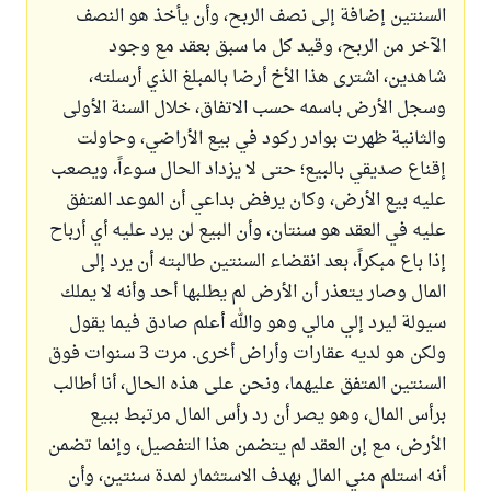
السنتين إضافة إلى نصف الربح، وأن يأخذ هو النصف
الآخر من الربح، وقيد كل ما سبق بعقد مع وجود
شاهدين، اشترى هذا الأخ أرضا بالمبلغ الذي أرسلته،
وسجل الأرض باسمه حسب الاتفاق، خلال السنة الأولى
والثانية ظهرت بوادر ركود في بيع الأراضي، وحاولت
إقناع صديقي بالبيع؛ حتى لا يزداد الحال سوءاً، ويصعب
عليه بيع الأرض، وكان يرفض بداعي أن الموعد المتفق
عليه في العقد هو سنتان، وأن البيع لن يرد عليه أي أرباح
إذا باع مبكراً، بعد انقضاء السنتين طالبته أن يرد إلى
المال وصار يتعذر أن الأرض لم يطلبها أحد وأنه لا يملك
سيولة ليرد إلي مالي وهو والله أعلم صادق فيما يقول
ولكن هو لديه عقارات وأراض أخرى. مرت 3 سنوات فوق
السنتين المتفق عليهما، ونحن على هذه الحال، أنا أطالب
برأس المال، وهو يصر أن رد رأس المال مرتبط ببيع
الأرض، مع إن العقد لم يتضمن هذا التفصيل، وإنما تضمن
أنه استلم مني المال بهدف الاستثمار لمدة سنتين، وأن