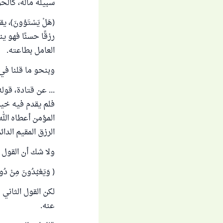
سبيله ماله، كالحر 
(هَلْ يَسْتَوُونَ)
رزقًا حسنًا فهو ي
العامل بطاعته.
وبنحو ما قلنا في
... عن قتادة، قوله ( 
فلم يقدم فيه خيرا، و
المؤمن أعطاه الله
الرزق المقيم الدائم 
ولا شك أن القول ا
( وَيَعْبُدُونَ مِنْ دُون
لكن القول الثاني 
عنه.