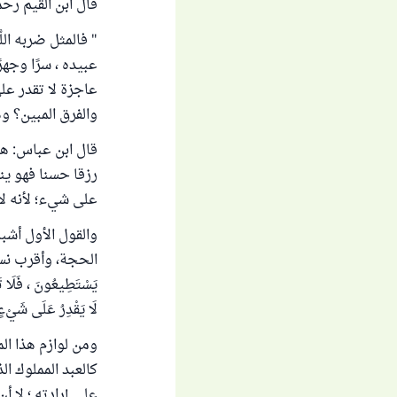
قال ابن القيم رحمه
" فالمثل ضربه الل
عبيده ، سرًا وجهرًا
عاجزة لا تقدر عل
والفرق المبين؟ و
قال ابن عباس: هو 
رزقا حسنا فهو ين
على شيء؛ لأنه لا
والقول الأول أشب
الحجة، وأقرب نسبا بقوله:
يَسْتَطِيعُونَ ، فَلَا تَضْ
لَا يَقْدِرُ عَلَى شَيْءٍ
ومن لوازم هذا ال
كالعبد المملوك ال
على إرادته ؛ لا 