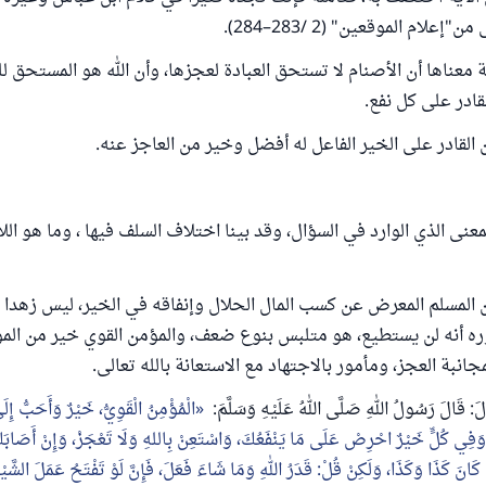
إعلام الموقعين" (2 /283–284).
 معناها أن الأصنام لا تستحق العبادة لعجزها، وأن الله هو المستحق للع
قادر على كل نفع.
 القادر على الخير الفاعل له أفضل وخير من العاجز عنه.
عنى الذي الوارد في السؤال، وقد بينا اختلاف السلف فيها ، وما هو اللا
 المسلم المعرض عن كسب المال الحلال وإنفاقه في الخير، ليس زهدا في
ه أنه لن يستطيع، هو متلبس بنوع ضعف، والمؤمن القوي خير من الم
انبة العجز، ومأمور بالاجتهاد مع الاستعانة بالله تعالى.
الَ: قَالَ رَسُولُ اللهِ صَلَّى اللهُ عَلَيْهِ وَسَلَّمَ:
الْمُؤْمِنُ الْقَوِيُّ، خَيْرٌ وَأَحَبُّ إِل
َفِي كُلٍّ خَيْرٌ احْرِصْ عَلَى مَا يَنْفَعُكَ، وَاسْتَعِنْ بِاللهِ وَلَا تَعْجَزْ، وَإِنْ أَصَابَ
ُ كَانَ كَذَا وَكَذَا، وَلَكِنْ قُلْ: قَدَرُ اللهِ وَمَا شَاءَ فَعَلَ، فَإِنَّ لَوْ تَفْتَحُ عَمَلَ الشَّي