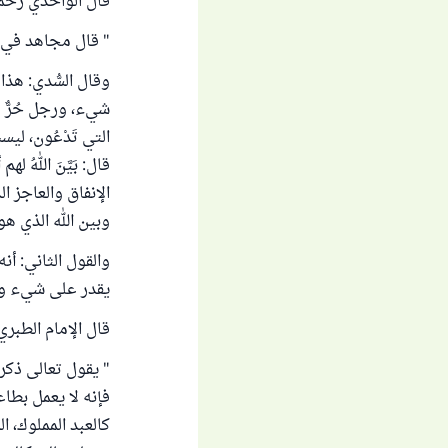
قال الواحدي رحمه 
" قال مجاهد في هذ
وقال السُّدي: هذا
شيء، ورجل حُرٌّ قد
التي تَدْعُون، لي
قال: بَيَّنَ اللهُ
الإنفاق والعاجز ا
وبين الله الذي هو ع
والقول الثاني: أنه
يقدر على شيء ولا
قال الإمام الطبري
" يقول تعالى ذكره:
فإنه لا يعمل بطاع
كالعبد المملوك، ا