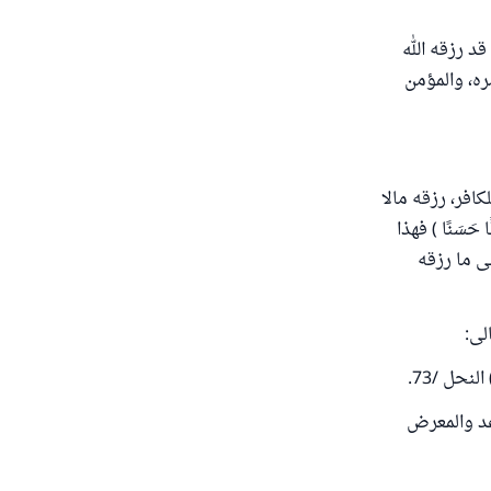
قد رزقه الله
ره، والمؤمن
 للكافر، رزقه مالا
 حَسَنًا ) فهذا
لى ما رزقه
لى:
) النحل /73.
اعد والمعرض