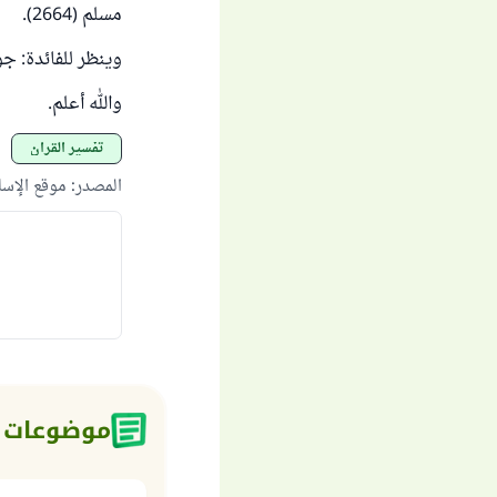
مسلم (2664).
وينظر للفائدة: ج
والله أعلم.
تفسير القرآن
المصدر
:
موقع الإس
موضوعات 