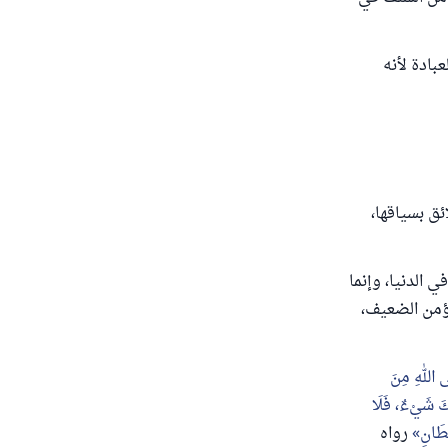
بادة لأنه
ئق بسياقها،
 الدنيا، وإنما
ؤمن الضعيف،
َى اللهِ مِنَ
كَ شَيْءٌ، فَلَا
ْطَانِ
رواه