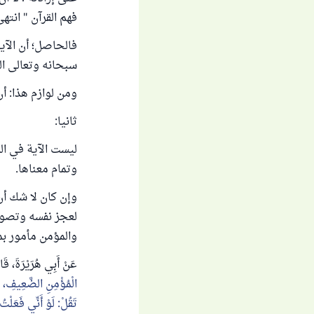
فهم القرآن " انتهى من"
فالحاصل؛ أن الآية
سبحانه وتعالى ال
ومن لوازم هذا: أن
ثانيا:
ليست الآية في الم
وتمام معناها.
وإن كان لا شك أن
لعجز نفسه وتصور
والمؤمن مأمور بمج
عَنْ أَبِي هُرَيْرَةَ، قَ
الْمُؤْمِنِ الضَّعِيفِ، و
تَقُلْ: لَوْ أَنِّي فَعَلْت