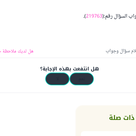
واب السؤال رقم:(
219763
).
لام سؤال وجواب
هل لديك ملاحظة ح
هل انتفعت بهذه الإجابة؟
نعم
لا
ذات صلة