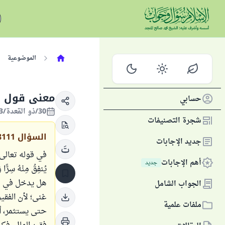
الموضوعية
معنى قول الله ت
حسابي
30/ذو القعدة/1443 الموافق 29/يونيو/2022
شجرة التصنيفات
السؤال
8111
جديد الإجابات
في قوله تعالى:(ضَرَبَ 
أهم الإجابات
جديد
هل يدخل في معن
الجواب الشامل
غنى؛ لأن الفقي
ملفات علمية
حتى يستثمر، أم