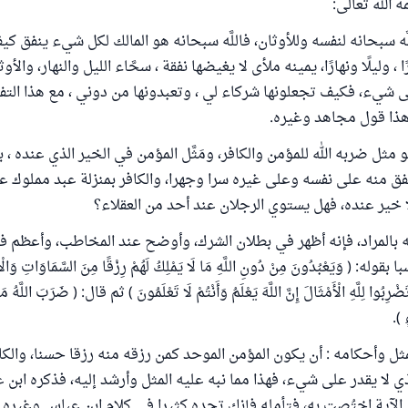
 الله تعالى:
َّه سبحانه لنفسه وللأوثان، فاللَّه سبحانه هو المالك لكل شيء ينفق ك
 ، وليلًا ونهارًا، يمينه ملأى لا يغيضها نفقة ، سحَّاء الليل والنهار، والأ
ى شيء، فكيف تجعلونها شركاء لي ، وتعبدونها من دوني ، مع هذا التف
هذا قول مجاهد وغيره.
مثل ضربه الله للمؤمن والكافر، ومَثَّل المؤمن في الخير الذي عنده ، 
فق منه على نفسه وعلى غيره سرا وجهرا، والكافر بمنزلة عبد مملوك عا
 خير عنده، فهل يستوي الرجلان عند أحد من العقلاء؟
ه بالمراد، فإنه أظهر في بطلان الشرك، وأوضح عند المخاطب، وأعظم ف
 ( وَيَعْبُدُونَ مِنْ دُونِ اللَّهِ مَا لَا يَمْلِكُ لَهُمْ رِزْقًا مِنَ السَّمَاوَاتِ وَالْأَ
رِبُوا لِلَّهِ الْأَمْثَالَ إِنَّ اللَّهَ يَعْلَمُ وَأَنْتُمْ لَا تَعْلَمُونَ ) ثم قال: ( ضَرَبَ اللَّهُ مَث
 ).
مثل وأحكامه : أن يكون المؤمن الموحد كمن رزقه منه رزقا حسنا، والكا
ذي لا يقدر على شيء، فهذا مما نبه عليه المثل وأرشد إليه، فذكره ابن 
أن الآية اختُصت به، فتأمله فإنك تجده كثيرا في كلام ابن عباس وغيره