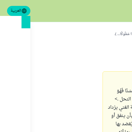
العربية
َمْلُوكًا... ).
َنًا فَهُوَ
بَلْ أَكْثَرُهُمْ لَا يَعْلَمُونَ) الآية ٧٥- من سورة النحل .>
الغني يزداد
أن ينفق أو
قصَد بها