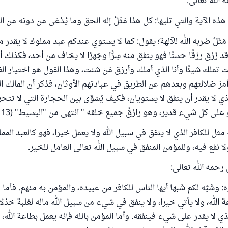
الله تعالى:
ه الآية والتي تليها: كل هذا مَثَلُ إله الحق وما يُدْعَى من دونه من ال
 مَثَلٌ ضربه الله للآلهة؛ يقول: كما لا يستوي عندكم عبد مملوك لا يقدر 
 رُزق رزقًا حسنًا فهو ينفق منه سِرًّا وجَهرًا لا يخاف من أحد، فكذلك أن
ست تملك شيئًا وأنا الذي أملك وأرزق مَنْ شئت، وهذا القول هو اختيار الف
 لهم أمرَ ضلالتهم وبعدهم عن الطريق في عبادتهم الأوثان، فذكر أن المالك 
لذي لا يقدر أن ينفق لا يستويان، فكيف يُسَوَّى بين الحجارة التي لا تتح
لى كل شيء قدير، وهو رازقُ جميع خلقه " انتهى من "البسيط" (13 /142-143).
 مثل للكافر الذي لا ينفق في سبيل الله ولا يعمل خيرا، فهو كالعبد الممل
 نفع فيه، وللمؤمن المنفق في سبيل الله تعالى العامل للخير.
 رحمه الله تعالى:
 وشَبَّه لكم شَبها أيها الناس للكافر من عبيده، والمؤمن به منهم. فأما م
ة الله، ولا يأتي خيرا، ولا ينفق في شيء من سبيل الله ماله لغلبة خذلان
لذي لا يقدر على شيء فينفقه. وأما المؤمن بالله فإنه يعمل بطاعة الله،