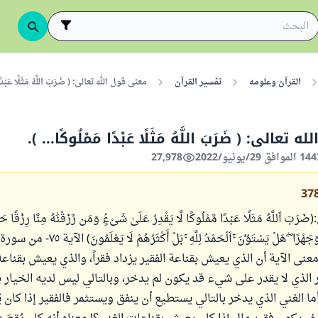
القرآن وعلومه
تفسير القرآن
معنى قول الله تعالى: ( ضَرَبَ اللَّهُ مَثَلًا عَبْدًا م
عالى: ( ضَرَبَ اللَّهُ مَثَلًا عَبْدًا مَمْلُوكًا... ).
27,978
37
ٱللَّهُ مَثَلًا عَبْدًا مَّمْلُوكًا لَّا يَقْدِرُ عَلَىٰ شَىْءٍۢ وَمَن رَّزَقْنَٰهُ مِنَّا رِزْقًا حَس
يُنفِقُ مِنْهُ سِرًّا وَجَهْرًا ۖ هَلْ يَسْتَوُۥنَ ۚ ٱلْحَمْدُ لِلَّهِ ۚ 
ى الآية أن الذي يعيش بقناعة الفقير يزداد فقراً، والذي يعيش بقناعة 
ر الذي لا يقدر على شيء قد يكون لم يدخر، وبالتالي ليس لديه الخيار ب
ا الغني الذي يدخر بالتالي يستطيع أن ينفق ويستثمر فالفقير إذا كان يُ