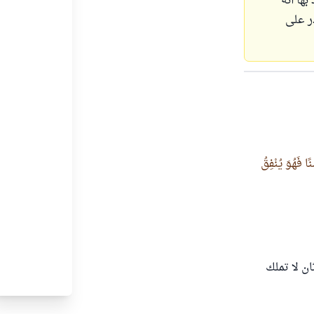
بها أنه
در على
ا فَهُوَ يُنْفِقُ
ان لا تملك