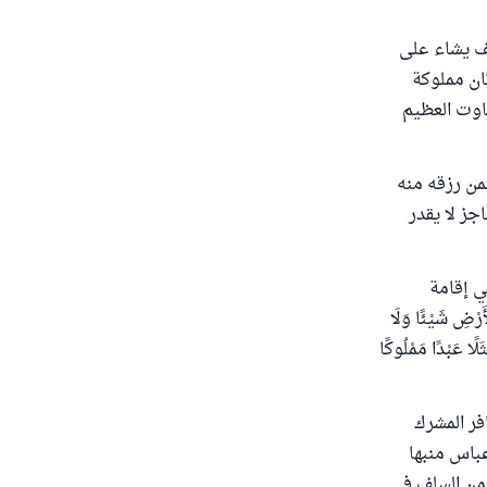
يف يشاء على
وثان مملوكة
اوت العظيم
بمن رزقه منه
جز لا يقدر
ي إقامة
رْضِ شَيْئًا وَلَا
َلًا عَبْدًا مَمْلُوكًا
فر المشرك
عباس منبها
 من السلف في