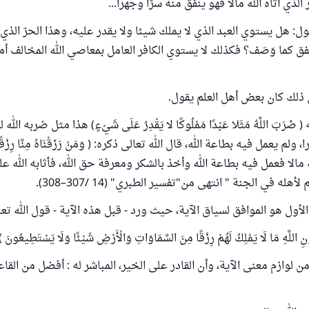
الذي آتاه الله مالا فهو ينفق منه سرّا وجهرا...
، يقول: هل يستوي العبد الذي لا يملك شيئا ولا يقدر عليه، وهذا الحرّ الذي 
نفق كما وَصَف؟ فكذلك لا يستوي الكافر العامل بمعاصي الله المخالف أم
 ذلك كان بعض أهل العلم يقول.
ضَرَبَ اللَّهُ مَثَلا عَبْدًا مَمْلُوكًا لا يَقْدِرُ عَلَى شَيْءٍ) هذا مثل ضربه الله
لم يعمل فيه بطاعة الله، قال الله تعالى ذكره: ( وَمَنْ رَزَقْنَاهُ مِنَّا رِزْقًا
 مالا فعمل فيه بطاعة الله وأخذ بالشكر ومعرفة حق الله، فأثابه الله ع
لأهله في الجنة " انتهى من"تفسير الطبري" (14 /307–308).
لأول هو الموافق لسياق الآية، حيث ورد - قبل هذه الآية - قول الله تعا
ِ اللَّهِ مَا لَا يَمْلِكُ لَهُمْ رِزْقًا مِنَ السَّمَاوَاتِ وَالْأَرْضِ شَيْئًا وَلَا يَسْتَطِيعُونَ 
من لوازم معنى الآية، وأن القادر على الخير، المباشر له : أفضل من الق