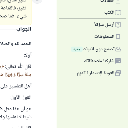
فقير المال، فك
المقالات
فقير، فالقناعة
الكتب
شيء، فما صحة 
أرسل سؤالاً
الجواب
المحفوظات
الحمد لله والصلا
تصفح دون انترنت
جديد
أولا:
شاركنا ملاحظاتك
قال الله تعالى:
ض
العودة للإصدار القديم
مِنْهُ سِرًّا وَجَهْرًا هَل
أهل التفسير على 
القول الأول:
هو أن هذا مثل ضرب
شيئا لا لنفسها ول