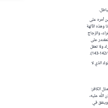
باطل.
من أمره على
ا وهذه الآلهة
راء، والزجاج
المقتدر على
رك ولا تعقل
وك الذي لا
ثَل الكافر:
 الله عليه،
 وينفق في