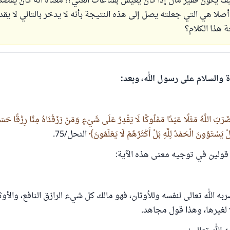
يف يكون فقير مال إذا كان يعيش بقناعات الغني؟! معناه أنه كان يُقصَد 
 أصلا هي التي جعلته يصل إلى هذه النتيجة بأنه لا يدخر بالتالي لا يق
هذا الكلام؟
ة والسلام على رسول الله، وبعد:
َرَبَ اللَّهُ مَثَلًا عَبْدًا مَمْلُوكًا لَا يَقْدِرُ عَلَى شَيْءٍ وَمَنْ رَزَقْنَاهُ مِنَّا رِزْقًا حَسَنً
ْ يَسْتَوُونَ الْحَمْدُ لِلَّهِ بَلْ أَكْثَرُهُمْ لَا يَعْلَمُونَ
النحل/75.
قولين في توجيه معنى هذه الآية:
ه الله تعالى لنفسه وللأوثان، فهو مالك كل شيء الرازق النافع، والأوث
ا لغيرها، وهذا قول مجاهد.