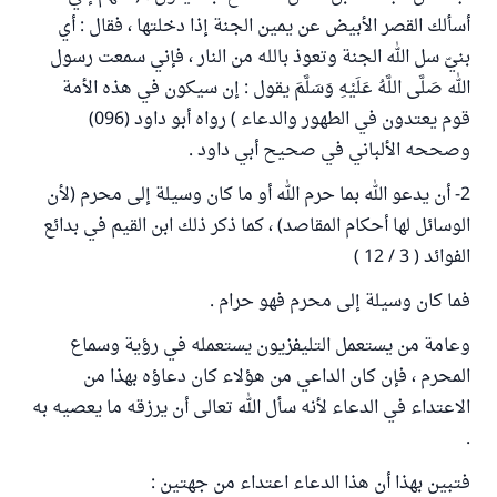
أسألك القصر الأبيض عن يمين الجنة إذا دخلتها ، فقال : أي
بنيّ سل الله الجنة وتعوذ بالله من النار ، فإني سمعت رسول
الله صَلَّى اللَّهُ عَلَيْهِ وَسَلَّمَ يقول : إن سيكون في هذه الأمة
قوم يعتدون في الطهور والدعاء ) رواه أبو داود (096)
وصححه الألباني في صحيح أبي داود .
2- أن يدعو الله بما حرم الله أو ما كان وسيلة إلى محرم (لأن
الوسائل لها أحكام المقاصد) ، كما ذكر ذلك ابن القيم في بدائع
الفوائد ( 3 / 12 )
فما كان وسيلة إلى محرم فهو حرام .
وعامة من يستعمل التليفزيون يستعمله في رؤية وسماع
المحرم ، فإن كان الداعي من هؤلاء كان دعاؤه بهذا من
الاعتداء في الدعاء لأنه سأل الله تعالى أن يرزقه ما يعصيه به
.
فتبين بهذا أن هذا الدعاء اعتداء من جهتين :