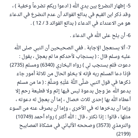
5- إظهار التضرع بين يدي الله ( ادعوا ربكم تضرعاً وخفية ) ،
وقد ذكر ابن القيم في بدائع الفوائد أن عدم التضرع في الدعاء
هو من الاعتداء في الدعاء ( بدائع الفوائد 3 / 12 ) .
6- أن يلح على الله في الدعاء .
7- ألا يستعجل الإجابة . ففي الصحيحين أن النبي صلى الله
عليه وسلم قال : ( يستجاب لأحدكم ما لم يعجل ، يقول :
دعوت فلم يستجب لي ) رواه البخاري (6340) ومسلم (2735)
فإذا دعا المسلم ربه فإنه لا يخلو الحال من ثلاثة أمور جاء
ذكرها في قول النبي صَلَّى اللَّهُ عَلَيْهِ وَسَلَّمَ : ( ما من مسلم
يدعو الله عز وجل بدعوة ليس فيها إثم ولا قطيعة رحم إلا
أعطاه الله بها إحدى ثلاث خصال ، إما أن يعجل له دعوته ،
وإما أن يدخرها له في الأخرى ، وإما أن يصرف عنه من السوء
مثلها ، قالوا : إذا نكثر ، قال : الله أكثر ) رواه أحمد (10749)
والترمذي (3573) وصححه الألباني في مشكاة المصابيح
(2199)