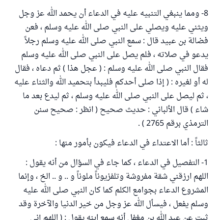
8- ومما ينبغي التنبيه عليه في الدعاء أن يحمد الله عز وجل
ويثني عليه ويصلي على النبي صلى الله عليه وسلم ، فعن
فضالة بن عبيد قال : سمع النبي صلى الله عليه وسلم رجلاً
يدعو في صلاته ، فلم يصل على النبي صلى الله عليه وسلم
فقال النبي صلى الله عليه وسلم : ( عجل هذا ) ثم دعاه ، فقال
له أو لغيره : ( إذا صلى أحدكم فليبدأ بتحميد الله والثناء عليه
، ثم ليصل على النبي صلى الله عليه وسلم ، ثم ليدع بعد ما
شاء ) قال الألباني : حديث صحيح ( انظر : صحيح سنن
الترمذي برقم 2765 ) .
ثالثاً : أما الاعتداء في الدعاء فيكون بأمور منها :
1- التفصيل في الدعاء ، كما جاء في السؤال من أنه يقول :
اللهم ارزقني شقة مفروشة وتلفزيوناً ملوناً و .. و .. الخ ، وإنما
المشروع الدعاء بجوامع الكلم كما كان النبي صلى الله عليه
وسلم يفعل ، فيسأل الله عز وجل من خير الدنيا والآخرة وقد
ثبت عن عبد الله بن مغفل أنه سمع ابنه يقول : ( اللهم إني