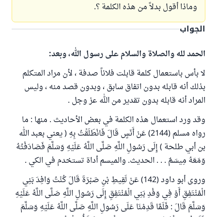
وماذا أقول بدلاً من هذه الكلمة ؟.
الجواب
الحمد لله والصلاة والسلام على رسول الله، وبعد:
لا بأس باستعمال كلمة قابلت فلاناً صدفة ، لأن مراد المتكلم
بذلك أنه قابله بدون اتفاق سابق ، وبدون قصد منه ، وليس
المراد أنه قابله بدون تقدير من الله عز وجل .
وقد ورد استعمال هذه الكلمة في بعض الأحاديث . منها : ما
رواه مسلم (2144) عَنْ أَنَسٍ قَالَ فَانْطَلَقْتُ بِهِ ( يعني بعبد الله
بن أبي طلحة ) إِلَى رَسُولِ اللَّهِ صَلَّى اللَّهُ عَلَيْهِ وَسَلَّمَ فَصَادَفْتُهُ
وَمَعَهُ مِيسَمٌ . . . الحديث. والميسم أداة تستخدم في الكي .
وروى أبو داود (142) عَنْ لَقِيطِ بْنِ صَبْرَةَ قَالَ كُنْتُ وَافِدَ بَنِي
الْمُنْتَفِقِ أَوْ فِي وَفْدِ بَنِي الْمُنْتَفِقِ إِلَى رَسُولِ اللَّهِ صَلَّى اللَّهُ عَلَيْهِ
وَسَلَّمَ قَالَ : فَلَمَّا قَدِمْنَا عَلَى رَسُولِ اللَّهِ صَلَّى اللَّهُ عَلَيْهِ وَسَلَّمَ