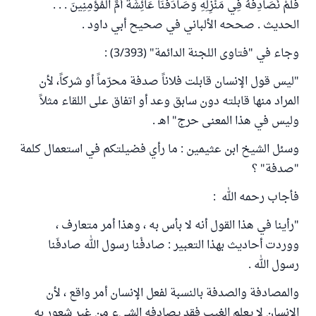
فَلَمْ نُصَادِفْهُ فِي مَنْزِلِهِ وَصَادَفْنَا عَائِشَةَ أُمَّ الْمُؤْمِنِينَ . . .
الحديث . صححه الألباني في صحيح أبي داود .
وجاء في "فتاوى اللجنة الدائمة" (3/393) :
"ليس قول الإنسان قابلت فلاناً صدفة محرّماً أو شركاً، لأن
المراد منها قابلته دون سابق وعد أو اتفاق على اللقاء مثلاً
وليس في هذا المعنى حرج" اهـ .
وسئل الشيخ ابن عثيمين : ما رأي فضيلتكم في استعمال كلمة
"صدفة" ؟
فأجاب رحمه الله :
"رأينا في هذا القول أنه لا بأس به ، وهذا أمر متعارف ،
ووردت أحاديث بهذا التعبير : صادفْنا رسول الله صادفَنا
رسول الله .
والمصادفة والصدفة بالنسبة لفعل الإنسان أمر واقع ، لأن
الإنسان لا يعلم الغيب فقد يصادفه الشيء من غير شعور به