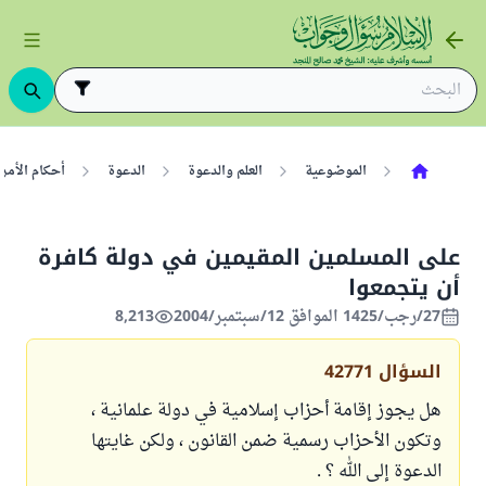
الموضوعية
العلم والدعوة
الدعوة
أحكام الأمر 
على المسلمين المقيمين في دولة كافرة
أن يتجمعوا
27/رجب/1425 الموافق 12/سبتمبر/2004
8,213
السؤال
42771
هل يجوز إقامة أحزاب إسلامية في دولة علمانية ،
وتكون الأحزاب رسمية ضمن القانون ، ولكن غايتها
الدعوة إلى الله ؟ .