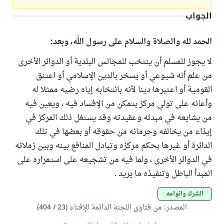
الجواب
الحمد لله والصلاة والسلام على رسول الله، وبعد:
لا يجوز للمسلم أن ينتخب للمجالس البلدية أو الدوائر الأخرى
من علم أنه شيوعي أو يسخر بالدين الإسلامي أو اعتنق
القومية أو اعتبرها دينا لأنه بانتخابه إياه رضيه ممثلا له
وأعانه على تولي مركز يتمكن من الإفساد فيه ، ويعين فيه
من يشايعه في مبدئه وعقيدته وقد يستغل ذلك المركز في
إيذاء من يخالفه وحرمانه من حقوقه أو بعضها في تلك
الدائرة أو غيرها بحكم مركزه وتبادل المنافع بينه وبين زملائه
في الدوائر الأخرى ، ولما فيه من تشجيعه على استمراره على
المبدأ الباطل وتنفيذه ما يريد .
الشرك وأنواعه
المصدر
:
من فتاوى اللجنة الدائمة للإفتاء (23 / 404)