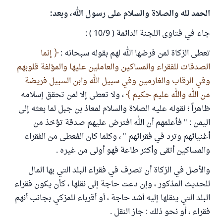
الحمد لله والصلاة والسلام على رسول الله، وبعد:
جاء في فتاوى اللجنة الدائمة ( 10/9 ) :
تعطى الزكاة لمن فرضها الله لهم بقوله سبحانه :
إنما
الصدقات للفقراء والمساكين والعاملين عليها والمؤلفة قلوبهم
وفي الرقاب والغارمين وفي سبيل الله وابن السبيل فريضة
من الله والله عليم حكيم
، ولا تعطى إلا لمن تحقق إسلامه
ظاهراً ؛ لقوله عليه الصلاة والسلام لمعاذ بن جبل لما بعثه إلى
اليمن : " فأعلمهم أن الله افترض عليهم صدقة تؤخذ من
أغنيائهم وترد في فقرائهم " ، وكلما كان المُعطى من الفقراء
والمساكين أتقى وأكثر طاعة فهو أولى من غيره .
والأصل في الزكاة أن تصرف في فقراء البلد التي بها المال
للحديث المذكور ، وإن دعت حاجة إلى نقلها ، كأن يكون فقراء
البلد التي ينقلها إليه أشد حاجة ، أو أقرباء للمزكي بجانب أنهم
فقراء ، أو نحو ذلك : جاز النقل .