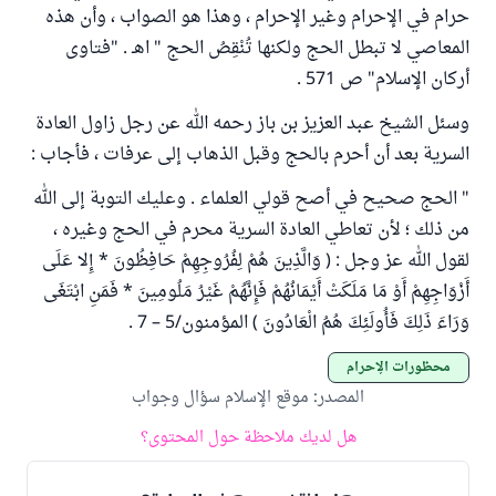
حرام في الإحرام وغير الإحرام ، وهذا هو الصواب ، وأن هذه
المعاصي لا تبطل الحج ولكنها تُنْقِصُ الحج " اهـ . "فتاوى
أركان الإسلام" ص 571 .
وسئل الشيخ عبد العزيز بن باز رحمه الله عن رجل زاول العادة
السرية بعد أن أحرم بالحج وقبل الذهاب إلى عرفات ، فأجاب :
" الحج صحيح في أصح قولي العلماء . وعليك التوبة إلى الله
من ذلك ؛ لأن تعاطي العادة السرية محرم في الحج وغيره ،
لقول الله عز وجل : ( وَالَّذِينَ هُمْ لِفُرُوجِهِمْ حَافِظُونَ * إِلا عَلَى
أَزْوَاجِهِمْ أَوْ مَا مَلَكَتْ أَيْمَانُهُمْ فَإِنَّهُمْ غَيْرُ مَلُومِينَ * فَمَنِ ابْتَغَى
وَرَاءَ ذَلِكَ فَأُولَئِكَ هُمُ الْعَادُونَ ) المؤمنون/5 – 7 .
محظورات الإحرام
المصدر
:
موقع الإسلام سؤال وجواب
هل لديك ملاحظة حول المحتوى؟