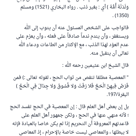
وَلَدَتْهُ أُمُّهُ ) أي : بغير ذنب . رواه البخاري (1521) ومسلم
(1350) .
فالواجب على الشخص المسئول عنه أن يتوب إلى الله
ويستغفر ، وأن يندم ندماً صادقاً على فعله ، وأن يعزم على
عدم العوْد لهذا الذنب ، مع الإكثار من الطاعات ودعاء الله
تعالى أن يتقبل منه.
قال الشيخ ابن عثيمين رحمه الله :
" المعصية مطلقا تنقص من ثواب الحج ، لقوله تعالى :) فمن
فَرَضَ فِيهِنَّ الْحَجَّ فَلا رَفَثَ وَلا فُسُوقَ وَلا جِدَالَ فِي الْحَجِّ )
البقرة/197.
بل إن بعض أهل العلم قال : إن المعصية في الحج تفسد الحج
؛ لأنه منهي عنها في الحج ، ولكن جمهور أهل العلم على
قاعدتهم المعروفة أن التحريم إذا لم يكن خاصا بالعبادة فإنه
لا يبطلها ، والمعاصي ليست خاصة بالإحرام ، إذ المعاصي