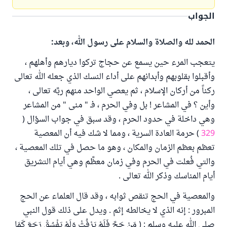
الجواب
الحمد لله والصلاة والسلام على رسول الله، وبعد:
يتعجب المرء حين يسمع عن حجاج تركوا ديارهم وأهلهم ،
وأقبلوا بقلوبهم وأبدانهم على أداء النسك الذي جعله الله تعالى
ركناً من أركان الإسلام ، ثم يعصي الواحد منهم ربَّه تعالى ،
وأين ؟ في المشاعر ! بل وفي الحرم ، فـ " منى " من المشاعر
وهي داخلة في حدود الحرم ، وقد سبق في جواب السؤال (
329
) حرمة العادة السرية ، ومما لا شك فيه أن المعصية
تعظم بعظم الزمان والمكان ، وهو ما حصل في تلك المعصية ،
والتي فُعلت في الحرم وفي زمان معظَّم وهي أيام التشريق
أيام المناسك وذكر الله تعالى .
والمعصية في الحج تنقص ثوابه ، وقد قال العلماء عن الحج
المبرور : إنه الذي لا يخالطه إثم . ويدل على ذلك قول النبي
صلى الله عليه وسلم : ( مَنْ حَجَّ فَلَمْ يَرْفُثْ وَلَمْ يَفْسُقْ رَجَعَ كَمَا