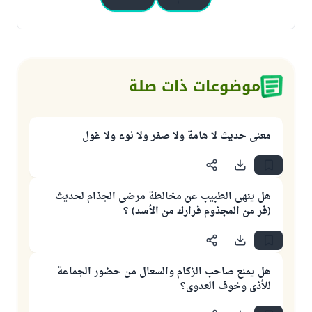
موضوعات ذات صلة
معنى حديث لا هامة ولا صفر ولا نوء ولا غول
هل ينهى الطبيب عن مخالطة مرضى الجذام لحديث
(فر من المجذوم فرارك من الأسد) ؟
هل يمنع صاحب الزكام والسعال من حضور الجماعة
للأذى وخوف العدوى؟