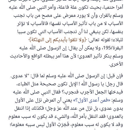
أمرا حتميا، بحيث تكون علة فاعلة، وأمر النبي صلى الله عليه
وسلم بالفرار، وأن لا يورد ممرض على مصح من باب تجنب
الأسباب لا من باب تأثير الأسباب نفسها؛ فالأسباب لا تؤثر
بنفسها، لكن ينبغي لنا أن نتجنب الأسباب التي تكون سببا
للبلاء؛ لقوله تعالى:
ولا تلقوا بأيديكم إلى التهلكة
البقرة/195، ولا يمكن أن يقال: إن الرسول صلى الله عليه
وسلم ينكر تأثير العدوى؛ لأن هذا أمر يبطله الواقع والأحاديث
الأخرى.
فإن قيل: إن الرسول صلى الله عليه وسلم لما قال: "لا عدوى.
قال رجل: يا رسول الله ! الإبل تكون صحيحة مثل الظباء،
فيدخلها الجمل الأجرب فتجرب؟ فقال النبي صلى الله عليه
وسلم:
فمن أعدى الأول؟
يعني أن المرض نزل على الأول
بدون عدوى، بل نزل من عند الله عز وجل؛ فكذلك إذا انتقل
بالعدوى؛ فقد انتقل بأمر الله، والشيء قد يكون له سبب معلوم
وقد لا يكون له سبب معلوم، فَجَرَبُ الأول ليس سببه معلوما؛