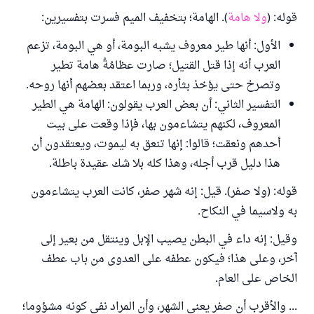
قوله: (
ولا هامة
). الهامة؛ بتخفيف الميم فسرت بتفسيرين:
الأول: أنها طير معروف يشبه البومة، أو هي البومة، تزعم
العرب أنه إذا قتل القتيل؛ صارت عظامُةُ هامة تطير
وتصرخ حتى يؤخذ بثأره، وربما اعتقد بعضهم أنها روحه.
التفسير الثاني: أن بعض العرب يقولون: الهامة هي الطير
المعروف، لكنهم يتشاءمون بها، فإذا وقعت على بيت
أحدهم ونعقت؛ قالوا: إنها تنعق به ليموت، ويعتقدون أن
هذا دليل قرب أجله، وهذا كله بلا شك عقيدة باطلة.
قوله: (ولا صفر). قيل: إنه شهر صفر، كانت العرب يتشاءمون
به ولاسيما في النكاح.
وقيل: إنه داء في البطن يصيب الإبل وينتقل من بعير إلى
آخر، وعلى هذا؛ فيكون عطفه على العدوى من باب عطف
الخاص على العام.
... والأقرب أن صفر يعني الشهر، وأن المراد نفي كونه مشؤوما؛