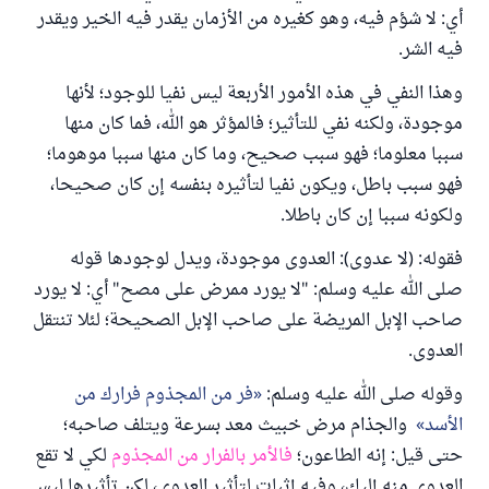
أي: لا شؤم فيه، وهو كغيره من الأزمان يقدر فيه الخير ويقدر
فيه الشر.
وهذا النفي في هذه الأمور الأربعة ليس نفيا للوجود؛ لأنها
موجودة، ولكنه نفي للتأثير؛ فالمؤثر هو الله، فما كان منها
سببا معلوما؛ فهو سبب صحيح، وما كان منها سببا موهوما؛
فهو سبب باطل، ويكون نفيا لتأثيره بنفسه إن كان صحيحا،
ولكونه سببا إن كان باطلا.
فقوله: (لا عدوى): العدوى موجودة، ويدل لوجودها قوله
صلى الله عليه وسلم: "لا يورد ممرض على مصح" أي: لا يورد
صاحب الإبل المريضة على صاحب الإبل الصحيحة؛ لئلا تنتقل
العدوى.
وقوله صلى الله عليه وسلم:
فر من المجذوم فرارك من
الأسد
والجذام مرض خبيث معد بسرعة ويتلف صاحبه؛
حتى قيل: إنه الطاعون؛
فالأمر بالفرار من المجذوم
لكي لا تقع
العدوى منه إليك، وفيه إثبات لتأثير العدوى، لكن تأثيرها ليس