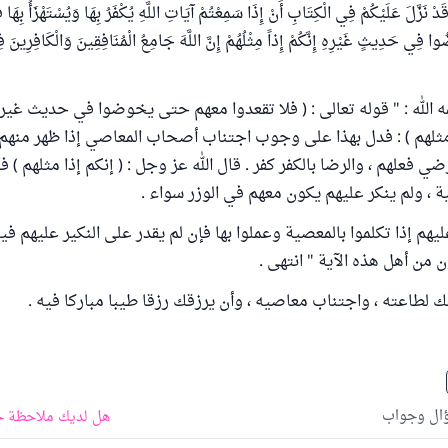
َّلَ عَلَيْكُمْ فِي الْكِتَابِ أَنْ إِذَا سَمِعْتُمْ آيَاتِ اللَّهِ يُكْفَرُ بِهَا وَيُسْتَهْزَأُ بِهَا ف
فِي حَدِيثٍ غَيْرِهِ إِنَّكُمْ إِذاً مِثْلُهُمْ إِنَّ اللَّهَ جَامِعُ الْمُنَافِقِينَ وَالْكَافِرِينَ 
 الله : " قوله تعالى : ( فلا تقعدوا معهم حتى يخوضوا في حديث غيره
ذا مثلهم ) : فدل بهذا على وجوب اجتناب أصحاب المعاصي إذا ظهر منهم 
ي فعلهم ، والرضا بالكفر كفر . قال الله عز وجل : ( إنكم إذا مثلهم 
 ولم ينكر عليهم يكون معهم في الوزر سواء .
يهم إذا تكلموا بالمعصية وعملوا بها فإن لم يقدر على النكير عليهم في
 من أهل هذه الآية " انتهى .
قك لطاعته ، واجتناب معاصيه ، وأن يرزقك رزقا طيبا مباركا فيه .
ؤال وجواب
هل لديك ملاحظة ح