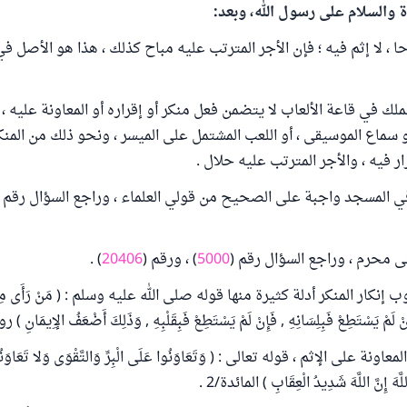
ة والسلام على رسول الله، وبعد:
حا ، لا إثم فيه ؛ فإن الأجر المترتب عليه مباح كذلك ، هذا هو الأصل ف
ملك في قاعة الألعاب لا يتضمن فعل منكر أو إقراره أو المعاونة عليه 
و سماع الموسيقى ، أو اللعب المشتمل على الميسر ، ونحو ذلك من المنك
 فيه ، والأجر المترتب عليه حلال .
 المسجد واجبة على الصحيح من قولي العلماء ، وراجع السؤال رقم (
 محرم ، وراجع السؤال رقم (
5000
) ، ورقم (
20406
) .
كار المنكر أدلة كثيرة منها قوله صلى الله عليه وسلم : ( مَنْ رَأَى مِنْكُمْ
فَإِنْ لَمْ يَسْتَطِعْ فَبِلِسَانِهِ , فَإِنْ لَمْ يَسْتَطِعْ فَبِقَلْبِهِ , وَذَلِكَ أَضْعَفُ الإِيمَانِ ) ر
 على الإثم ، قوله تعالى : ( وَتَعَاوَنُوا عَلَى الْبِرِّ وَالتَّقْوَى وَلا تَعَاوَنُو
لَّهَ إِنَّ اللَّهَ شَدِيدُ الْعِقَابِ ) المائدة/2 .