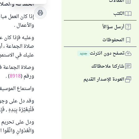
المقالات
الحمد لله والصلا
الكتب
إذا كان العمل مبا
والأعمال .
أرسل سؤالاً
وعليه فإذا كان ع
المحفوظات
صلاة الجماعة ، أ
تصفح دون انترنت
جديد
عليك في الاستمرار
شاركنا ملاحظاتك
وصلاة الجماعة في
ورقم (
8918
) .
العودة للإصدار القديم
واستماع الموسيقى
وقد دل على وجوب إن
فَلْيُغَيِّرْهُ بِيَدِهِ , 
ودل على تحريم المعاونة
وَالْعُدْوَانِ وَاتَّقُوا ال