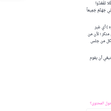
َلا تَقْعُدُوا
فِي جَهَنَّمَ جَمِيعاً
 ) أي غير
منكر ؛ لأن من
) فكل من جلس
نبغي أن يقوم
ول المحتوى؟