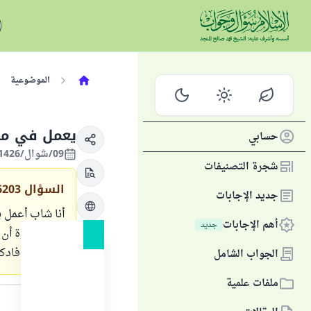
الموضوعية
يعمل في مح
حسابي
09/شوال/1426 الموافق 11/نوفمبر/2005
شجرة التصنيفات
السؤال
6203
جديد الإجابات
أهم الإجابات
جديد
أحد الإخوة أن 
تفيدوني أفادكم
الجواب الشامل
ملفات علمية
الجواب