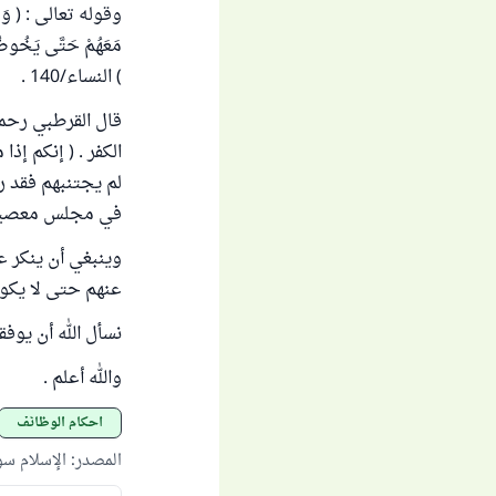
وقوله تعالى : ( وَقَدْ نَز
مَعَهُمْ حَتَّى يَخُوضُوا 
) النساء/140 .
قال القرطبي رحمه
الكفر . ( إنكم إ
لم يجتنبهم فقد رض
في مجلس معصية ،
وينبغي أن ينكر عل
عنهم حتى لا يكون
نسأل الله أن يوف
والله أعلم .
أحكام الوظائف
المصدر
:
الإسلام س