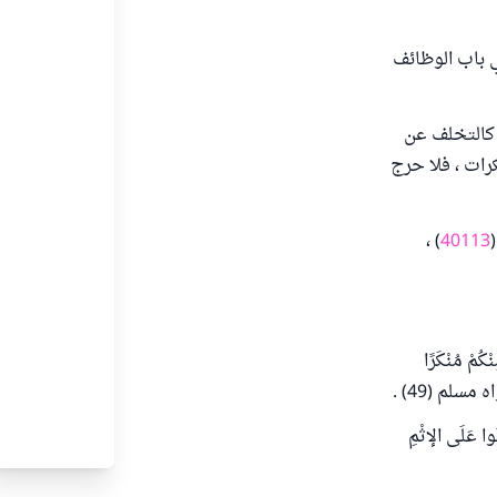
ي باب الوظائف
، كالتخلف عن
رات ، فلا حرج
) ،
40113
 مُنْكَرًا
واه مسلم (49) .
ا عَلَى الإثْمِ