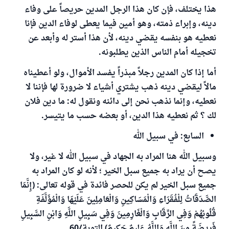
هذا يختلف، فإن كان هذا الرجل المدين حريصاً على وفاء
دينه، وإبراء ذمته، وهو أمين فيما يعطى لوفاء الدين فإنا
نعطيه هو بنفسه يقضي دينه، لأن هذا أستر له وأبعد عن
تخجيله أمام الناس الذين يطلبونه.
أما إذا كان المدين رجلاً مبذراً يفسد الأموال، ولو أعطيناه
مالاً ليقضي دينه ذهب يشتري أشياء لا ضرورة لها فإننا لا
نعطيه، وإنما نذهب نحن إلى دائنه ونقول له: ما دين فلان
لك ؟ ثم نعطيه هذا الدين، أو بعضه حسب ما يتيسر.
السابع: في سبيل الله
وسبيل الله هنا المراد به الجهاد في سبيل الله لا غير، ولا
يصح أن يراد به جميع سبل الخير ؛ لأنه لو كان المراد به
جميع سبل الخير لم يكن للحصر فائدة في قوله تعالى: (إِنَّمَا
الصَّدَقَاتُ لِلْفُقَرَاءِ وَالْمَسَاكِينِ وَالْعَامِلِينَ عَلَيْهَا وَالْمُؤَلَّفَةِ
قُلُوبُهُمْ وَفِي الرِّقَابِ وَالْغَارِمِينَ وَفِي سَبِيلِ اللَّهِ وَابْنِ السَّبِيلِ
فَرِيضَةً مِنَ اللَّهِ وَاللَّهُ عَلِيمٌ حَكِيمٌ) التوبة/60.