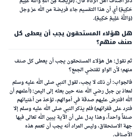
ذكر أصناف أهل الزكاة قال: (فَرِيضَةً مِنَ اللَّهِ وَاللَّهُ عَلِيمٌ
حَكِيمٌ) أي أن هذا التقسيم جاء فريضة من الله عز وجل
(وَاللَّهُ عَلِيمٌ حَكِيمٌ).
هل هؤلاء المستحقون يجب أن يعطى كل
صنف منهم؟
ثم نقول: هل هؤلاء المستحقون يجب أن يعطى كل صنف
منهم؛ لأن الواو تقتضي الجمع؟
فالجواب: أن ذلك لا يجب، لقول النبي صلى الله عليه وسلم
لمعاذ بن جبل رضي الله عنه حين بعثه إلى اليمن: (أعلمهم أن
الله افترض عليهم صدقة في أموالهم، تؤخذ من أغنيائهم
فترد على فقرائهم) فلم يذكر النبي صلى الله عليه وسلم إلا
صنفاً واحداً، وهذا يدل على أن الآية يبين الله تعالى فيها
جهة الاستحقاق، وليس المراد أنه يجب أن تعمم هذه
الأصناف.