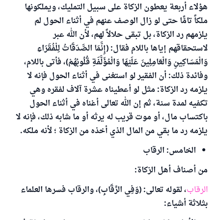
هؤلاء أربعة يعطون الزكاة على سبيل التمليك، ويملكونها
ملكاً تامًّا حتى لو زال الوصف عنهم في أثناء الحول لم
يلزمهم رد الزكاة، بل تبقى حلالاً لهم، لأن الله عبر
لاستحقاقهم إياها باللام فقال: (إِنَّمَا الصَّدَقَاتُ لِلْفُقَرَاءِ
وَالْمَسَاكِينِ وَالْعَامِلِينَ عَلَيْهَا وَالْمُؤَلَّفَةِ قُلُوبُهُمْ)، فأتى باللام،
وفائدة ذلك: أن الفقير لو استغنى في أثناء الحول فإنه لا
يلزمه رد الزكاة: مثل لو أعطيناه عشرة آلاف لفقره وهي
تكفيه لمدة سنة، ثم إن الله تعالى أغناه في أثناء الحول
باكتساب مال، أو موت قريب له يرثه أو ما شابه ذلك، فإنه لا
يلزمه رد ما بقي من المال الذي أخذه من الزكاة ؛ لأنه ملكه.
الخامس: الرقاب
من أصناف أهل الزكاة:
الرقاب
، لقوله تعالى: (وَفِي الرِّقَابِ)، والرقاب فسرها العلماء
بثلاثة أشياء: