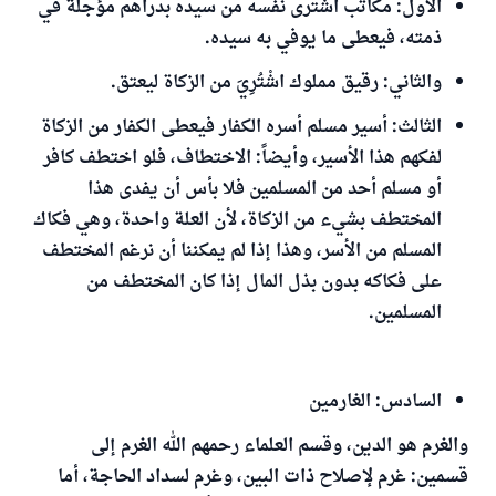
الأول: مكاتب اشترى نفسه من سيده بدراهم مؤجلة في
ذمته، فيعطى ما يوفي به سيده.
والثاني: رقيق مملوك اشْتُرِيَ من الزكاة ليعتق.
الثالث: أسير مسلم أسره الكفار فيعطى الكفار من الزكاة
لفكهم هذا الأسير، وأيضاً: الاختطاف، فلو اختطف كافر
أو مسلم أحد من المسلمين فلا بأس أن يفدى هذا
المختطف بشيء من الزكاة، لأن العلة واحدة، وهي فكاك
المسلم من الأسر، وهذا إذا لم يمكننا أن نرغم المختطف
على فكاكه بدون بذل المال إذا كان المختطف من
المسلمين.
السادس: الغارمين
والغرم هو الدين، وقسم العلماء رحمهم الله الغرم إلى
قسمين: غرم لإصلاح ذات البين، وغرم لسداد الحاجة، أما