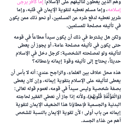
وهم الذين يعطون لتأليفهم على الإسلام:
إما كافر يرجى
إسلامه
، وإما مسلم نعطيه لتقوية الإيمان في قلبه، وإما
شرير نعطيه لدفع شره عن المسلمين، أو نحو ذلك ممن يكون
في تأليفه مصلحة للمسلمين.
ولكن هل يشترط في ذلك أن يكون سيداً مطاعاً في قومه
حتى يكون في تأليفه مصلحة عامة، أو يجوز أن يعطى
لتأليفه ولو لمصلحته الشخصية: كرجل دخل في الإسلام
حديثاً، يحتاج إلى تأليفه وقوة إيمانه بإعطائه؟
هذه محل خلاف بين العلماء، والراجح عندي: أنه لا بأس أن
يعطى لتأليفه على الإسلام بتقوية إيمانه، وإن كان يعطى
بصفة شخصية وليس سيداً في قومه، لعموم قوله تعالى:
(وَالْمُؤَلَّفَةِ قُلُوبُهُمْ)، ولأنه إذا جاز أن نعطي الفقير لحاجته
البدنية والجسمية فإعطاؤنا هذا الضعيف الإيمان لتقوية
إيمانه من باب أولى ؛ لأن تقوية الإيمان بالنسبة للشخص
أهم من غذاء الجسد.