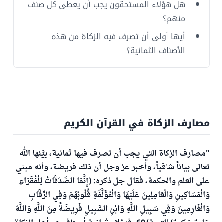
هل هؤلاء المستحقون يجب أن يعطى كل صنف
منهم؟
أيها أولى أن تصرف فيه الزكاة من هذه
الأصناف الثمانية؟
مصارف الزكاة في القرآن الكريم
"مصارف الزكاة التي يجب أن تصرف فيها ثمانية، بيَّنها الله
تعالى بياناً شافياً، وأخبر عز وجل أن ذلك فريضة، وأنه مبني
على العلم والحكمة، فقال جل ذكره: (إِنَّمَا الصَّدَقَاتُ لِلْفُقَرَاءِ
وَالْمَسَاكِينِ وَالْعَامِلِينَ عَلَيْهَا وَالْمُؤَلَّفَةِ قُلُوبُهُمْ وَفِي الرِّقَابِ
وَالْغَارِمِينَ وَفِي سَبِيلِ اللَّهِ وَابْنِ السَّبِيلِ فَرِيضَةً مِنَ اللَّهِ وَاللَّهُ