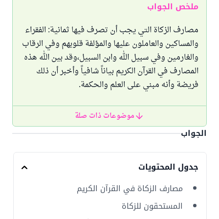
ملخص الجواب
مصارف الزكاة التي يجب أن تصرف فيها ثمانية: الفقراء
والمساكين والعاملون عليها والمؤلفة قلوبهم وفي الرقاب
والغارمين وفي سبيل الله وابن السبيل،وقد بين الله هذه
المصارف في القرآن الكريم بياناً شافياً وأخبر أن ذلك
فريضة وأنه مبني على العلم والحكمة.
موضوعات ذات صلة
الجواب
جدول المحتويات
مصارف الزكاة في القرآن الكريم
المستحقون للزكاة