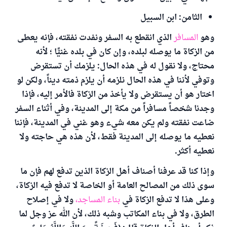
الثامن: ابن السبيل
وهو
المسافر
الذي انقطع به السفر ونفدت نفقته، فإنه يعطى
من الزكاة ما يوصله لبلده، وإن كان في بلده غنيًّا ؛ لأنه
محتاج، ولا نقول له في هذه الحال: يلزمك أن تستقرض
وتوفي لأننا في هذه الحال نلزمه أن يلزم ذمته ديناً، ولكن لو
اختار هو أن يستقرض ولا يأخذ من الزكاة فالأمر إليه، فإذا
وجدنا شخصاً مسافراً من مكة إلى المدينة، وفي أثناء السفر
ضاعت نفقته ولم يكن معه شيء وهو غني في المدينة، فإننا
نعطيه ما يوصله إلى المدينة فقط، لأن هذه هي حاجته ولا
نعطيه أكثر.
وإذا كنا قد عرفنا أصناف أهل الزكاة الذين تدفع لهم فإن ما
سوى ذلك من المصالح العامة أو الخاصة لا تدفع فيه الزكاة،
وعلى هذا لا تدفع الزكاة في
بناء المساجد،
ولا في إصلاح
الطرق، ولا في بناء المكاتب وشبه ذلك، لأن الله عز وجل لما