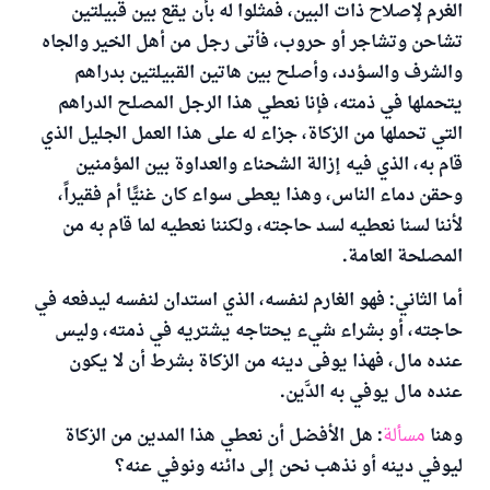
الغرم لإصلاح ذات البين، فمثلوا له بأن يقع بين قبيلتين
تشاحن وتشاجر أو حروب، فأتى رجل من أهل الخير والجاه
والشرف والسؤدد، وأصلح بين هاتين القبيلتين بدراهم
يتحملها في ذمته، فإنا نعطي هذا الرجل المصلح الدراهم
التي تحملها من الزكاة، جزاء له على هذا العمل الجليل الذي
قام به، الذي فيه إزالة الشحناء والعداوة بين المؤمنين
وحقن دماء الناس، وهذا يعطى سواء كان غنيًّا أم فقيراً،
لأننا لسنا نعطيه لسد حاجته، ولكننا نعطيه لما قام به من
المصلحة العامة.
أما الثاني: فهو الغارم لنفسه، الذي استدان لنفسه ليدفعه في
حاجته، أو بشراء شيء يحتاجه يشتريه في ذمته، وليس
عنده مال، فهذا يوفى دينه من الزكاة بشرط أن لا يكون
عنده مال يوفي به الدَّين.
وهنا
مسألة
: هل الأفضل أن نعطي هذا المدين من الزكاة
ليوفي دينه أو نذهب نحن إلى دائنه ونوفي عنه؟