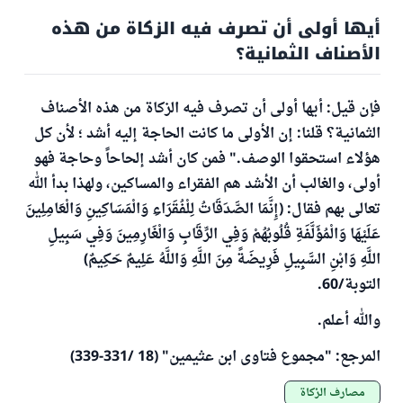
أيها أولى أن تصرف فيه الزكاة من هذه
الأصناف الثمانية؟
فإن قيل: أيها أولى أن تصرف فيه الزكاة من هذه الأصناف
الثمانية؟ قلنا: إن الأولى ما كانت الحاجة إليه أشد ؛ لأن كل
هؤلاء استحقوا الوصف." فمن كان أشد إلحاحاً وحاجة فهو
أولى، والغالب أن الأشد هم الفقراء والمساكين، ولهذا بدأ الله
تعالى بهم فقال: (إِنَّمَا الصَّدَقَاتُ لِلْفُقَرَاءِ وَالْمَسَاكِينِ وَالْعَامِلِينَ
عَلَيْهَا وَالْمُؤَلَّفَةِ قُلُوبُهُمْ وَفِي الرِّقَابِ وَالْغَارِمِينَ وَفِي سَبِيلِ
اللَّهِ وَابْنِ السَّبِيلِ فَرِيضَةً مِنَ اللَّهِ وَاللَّهُ عَلِيمٌ حَكِيمٌ)
التوبة/60.
والله أعلم.
المرجع: "مجموع فتاوى ابن عثيمين" (18 /331-339)
مصارف الزكاة