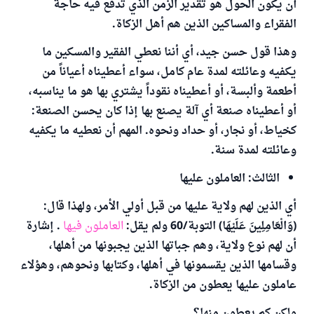
أن يكون الحول هو تقدير الزمن الذي تدفع فيه حاجة
الفقراء والمساكين الذين هم أهل الزكاة.
وهذا قول حسن جيد، أي أننا نعطي الفقير والمسكين ما
يكفيه وعائلته لمدة عام كامل، سواء أعطيناه أعياناً من
أطعمة وألبسة، أو أعطيناه نقوداً يشتري بها هو ما يناسبه،
أو أعطيناه صنعة أي آلة يصنع بها إذا كان يحسن الصنعة:
كخياط، أو نجار، أو حداد ونحوه. المهم أن نعطيه ما يكفيه
وعائلته لمدة سنة.
الثالث: العاملون عليها
أي الذين لهم ولاية عليها من قبل أولي الأمر، ولهذا قال:
(وَالْعَامِلِينَ عَلَيْهَا) التوبة/60 ولم يقل:
العاملون فيها
. إشارة
أن لهم نوع ولاية، وهم جباتها الذين يجبونها من أهلها،
وقسامها الذين يقسمونها في أهلها، وكتابها ونحوهم، وهؤلاء
عاملون عليها يعطون من الزكاة.
ولكن كم يعطون منها؟