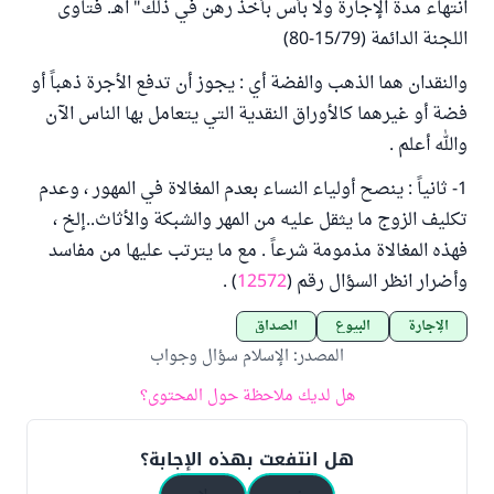
انتهاء مدة الإجارة ولا بأس بأخذ رهن في ذلك" اهـ. فتاوى
اللجنة الدائمة (15/79-80)
والنقدان هما الذهب والفضة أي : يجوز أن تدفع الأجرة ذهباً أو
فضة أو غيرهما كالأوراق النقدية التي يتعامل بها الناس الآن
والله أعلم .
1- ثانياً : ينصح أولياء النساء بعدم المغالاة في المهور ، وعدم
تكليف الزوج ما يثقل عليه من المهر والشبكة والأثاث..إلخ ،
فهذه المغالاة مذمومة شرعاً . مع ما يترتب عليها من مفاسد
وأضرار انظر السؤال رقم (
12572
) .
الإجارة
البيوع
الصداق
المصدر
:
الإسلام سؤال وجواب
هل لديك ملاحظة حول المحتوى؟
هل انتفعت بهذه الإجابة؟