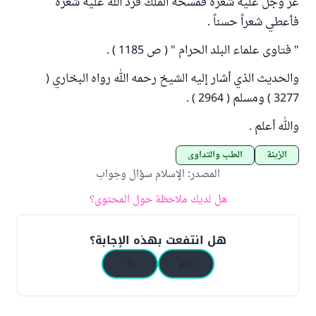
عز وجل عليه شعره فمسحه الملك فردَّ الله عليه شعره
فأعطي شعراً حسناً .
" فتاوى علماء البلد الحرام " ( ص 1185 ) .
والحديث الذي أشار إليه الشيخ رحمه الله رواه البخاري (
3277 ) ومسلم ( 2964 ) .
والله أعلم .
الزينة
الطب والتداوي
المصدر
:
الإسلام سؤال وجواب
هل لديك ملاحظة حول المحتوى؟
هل انتفعت بهذه الإجابة؟
نعم
لا