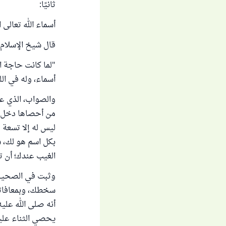
ثانيًا:
أسماء الله تعالى
قال شيخ الإسلام ا
"لما كانت حاجة ا
أسماء، وله في الل
والصواب، الذي علي
من أحصاها دخل ال
ليس له إلا تسعة 
بكل اسم هو لك، س
الغيب عندك؛ أن 
وثبت في الصحيح 
سخطك، وبمعافاتك
أنه صلى الله علي
يحصي الثناء عليه، 