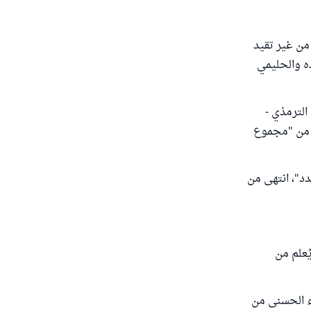
من غير تقيد
ده والحليمي
الترمذي -
ى من "مجموع
دد"، انتهى من
ُعلم من
ء الحسنى من