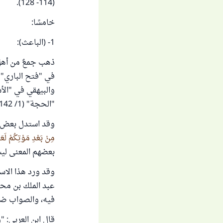
(114- 128).
خامسًا:
1- (الباعث):
ذهب جمعٌ من أهل ا
"الحجة" (1/ 142)، ، وابن العربي في "الأمد الأقصى" (2/ 340)، وقال: إن الأمة أجمعت عليه.
وقد استدل بعض هؤ
مِنْ بَعْدِ مَوْتِكُمْ لَعَ
بعضهم المعنى ليش
وقد ورد هذا الا
عبد الملك بن مح
فيه، والصواب ضع
قال ابن العربي: "و