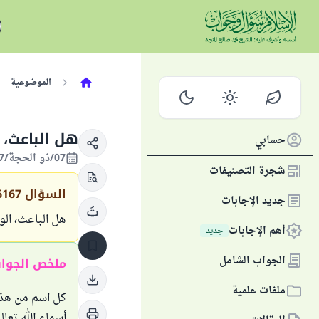
الموضوعية
هل الباعث، ا
حسابي
07/ذو الحجة/1447 الموافق 24/مايو/2026
شجرة التصنيفات
السؤال
6167
جديد الإجابات
هل الباعث، الوا
أهم الإجابات
جديد
الجواب الشامل
ملخص الجوا
ملفات علمية
كل اسم من هذه 
أسماء الله تعا