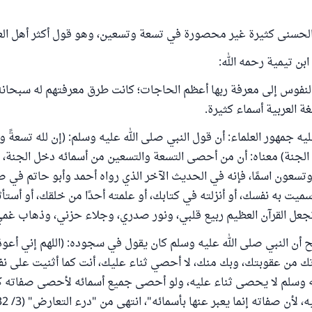
 الحسنى كثيرة غير محصورة في تسعة وتسعين، وهو قول أكثر أهل الع
بن تيمية رحمه الله:
لنفوس إلى معرفة ربها أعظم الحاجات؛ كانت طرق معرفتهم له سبحانه
غة العربية أسماء كثيرة.
ه جمهور العلماء: أن قول النبي صلى الله عليه وسلم: (إن لله تسعةً و
جنة) معناه: أن من أحصى التسعة والتسعين من أسمائه دخل الجنة، ل
وتسعون اسمًا، فإنه في الحديث الآخر الذي رواه أحمد وأبو حاتم في 
ميت به نفسك، أو أنزلته في كتابك، أو علمته أحدًا من خلقك، أو أستأ
تجعل القرآن العظيم ربيع قلبي، ونور صدري، وجلاء حزني، وذهاب غم
أن النبي صلى الله عليه وسلم كان يقول في سجوده: (اللهم إني أعو
 من عقوبتك، وبك منك، لا أحصي ثناء عليك، أنت كما أثنيت على نف
ه وسلم لا يحصى ثناء عليه، ولو أحصى جميع أسمائه لأحصى صفاته كل
لأن صفاته إنما يعبر عنها بأسمائه"، انتهى من "درء التعارض" (3/ 332).