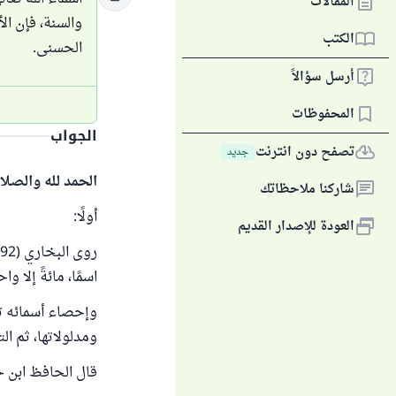
المقالات
والسنة، فإن ا
الكتب
الحسنى.
أرسل سؤالاً
المحفوظات
الجواب
تصفح دون انترنت
جديد
الحمد لله والصلا
شاركنا ملاحظاتك
أولًا:
العودة للإصدار القديم
اسمًا، مائةً إلا و
وإحصاء أسمائه تع
ومدلولاتها، ثم الت
قال الحافظ ابن ح