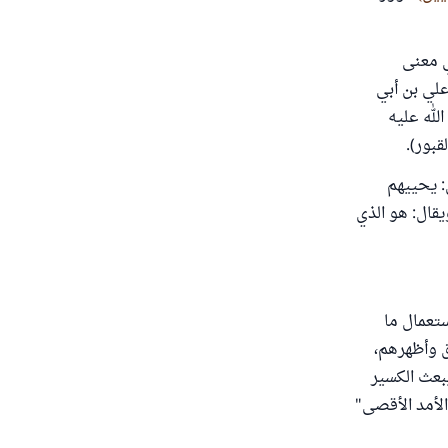
ي معنى
علي بن أبي
الله عليه
بور).
وت، أي: يحييهم
يقال: هو الذي
تعمال ما
ق وأظهرهم،
يبعث الكسير
الأمد الأقصى"