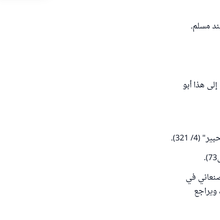
ند مسلم.
لى هذا أبو
/ 321).
صنعاني في
اة"، ويراجع