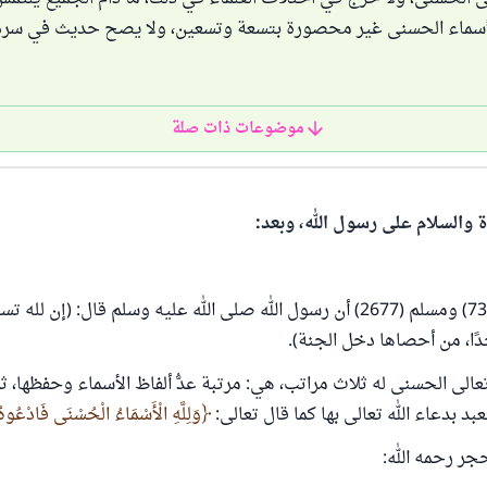
لأسماء الحسنى غير محصورة بتسعة وتسعين، ولا يصح حديث في سرد 
موضوعات ذات صلة
ة والسلام على رسول الله، وبعد:
روى البخاري (7392) ومسلم (2677) أن رسول الله صلى الله عليه وسلم قال: (إن 
احدًا، من أحصاها دخل الجنة).
الى الحسنى له ثلاث مراتب، هي: مرتبة عدُّ ألفاظ الأسماء وحفظها، ثم
عبد بدعاء الله تعالى بها كما قال تعالى:
وَلِلَّهِ الْأَسْمَاءُ الْحُسْنَى فَادْعُوهُ 
جر رحمه الله: