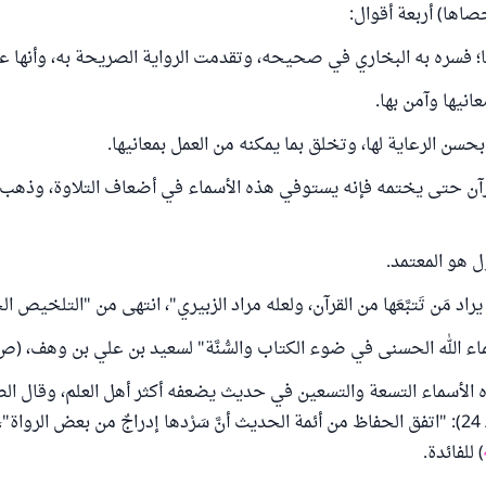
صاها) أربعة أقوال:
 فسره به البخاري في صحيحه، وتقدمت الرواية الصريحة به، وأنها ع
انيها وآمن بها.
 بحسن الرعاية لها، وتخلق بما يمكنه من العمل بمعانيها.
القرآن حتى يختمه فإنه يستوفي هذه الأسماء في أضعاف التلاوة، وذهب إ
ل هو المعتمد.
 مَن تَتبَّعَها من القرآن، ولعله مراد الزبيري"، انتهى من "التلخيص الحبير" (4
 الله الحسنى في ضوء الكتاب والسُّنَّة" لسعيد بن علي بن وهف، (ص73).
ه الأسماء التسعة والتسعين في حديث يضعفه أكثر أهل العلم، وقال ال
"سبل السلام" (8/ 24): "اتفق ‌الحفاظ ‌من ‌أئمة ‌الحديث ‌أنَّ ‌سَرْدها ‌إدراجٌ ‌من ‌بعض ‌الرو
) للفائدة.