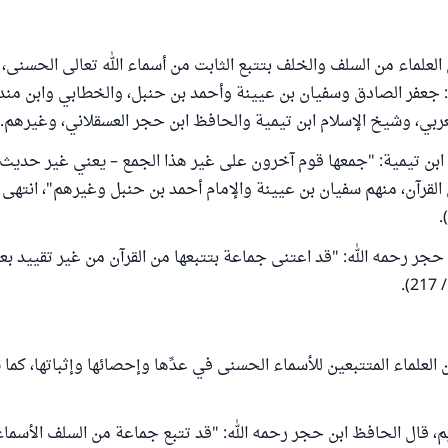
لعلماء من السلف والخلف بتتبع الثابت من أسماء الله تعالى الحسنى، 
مة: جعفر الصادق وسفيان بن عيينة وأحمد بن حنبل، والخطابي وابن من
عربي، وشيخ الإسلام ابن تيمية والحافظ ابن حجر العسقلاني، وغيرهم.
ابن تيمية: "جمعها قوم آخرون على غير هذا الجمع – يعني غير حديث 
لقرآن، منهم سفيان بن عيينة والإمام أحمد بن حنبل وغيرهم"، انته
حجر رحمه الله: "قد اعتنى جماعة بتتبعها من القرآن من غير تقييد بع
لعلماء المتتبعين للأسماء الحسنى في عدِّها وإحصائها وإثباتها، كما ي
، قال الحافظ ابن حجر رحمه الله: "قد تتبع جماعة من السلف الأسما