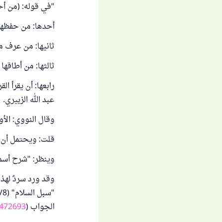
"في قوله: (من أح
أحدها: من حفظها؛
ثانيها: من عرف مع
ثالثها: من أطاقها
رابعها: أن يقرأ 
عبد الله الزبيري.
وقال النووي: الأو
قلت: ويحتمل أن يراد
وينظر: "شرح أسماء
وقد ورد سردٌ لهذ
الجواب (
472693