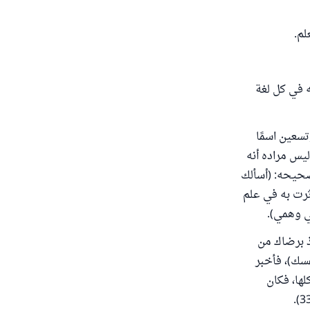
لم.
 في كل لغة
تسعين اسمًا
يس مراده أنه
صحيحه: (أسألك
ثرت به في علم
ي وهمي).
ذ برضاك من
سك)، فأخبر
ها، فكان