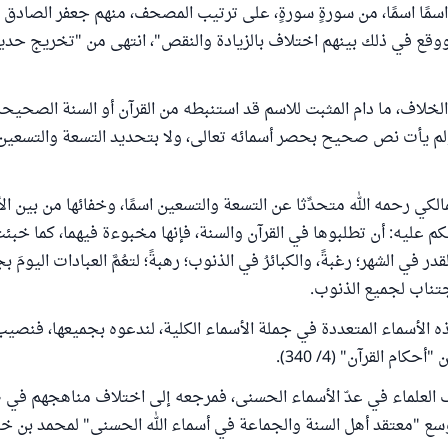
ا اسمًا اسمًا، من سورةٍ سورةٍ، على ترتيب المصحف، منهم جعفر الصادق
وقع في ذلك بينهم اختلاف بالزيادة والنقص"، انتهى من "تخريج حدي
لخلاف، ما دام المثبت للاسم قد استنبطه من القرآن أو السنة الصحيحة
م يأت نص صحيح بحصر أسمائه تعالى، ولا بتحديد التسعة والتسعين اس
مالكي رحمه الله متحدِّثا عن التسعة والتسعين اسمًا، وخفائها من بين ا
لكم عليه: أن تطلبوها في القرآن والسنة، فإنها مخبوءة فيهما، كما خبئ
قدر في الشهر؛ رغبةً، والكبائرُ في الذنوب؛ رهبةً؛ لتعُمَّ العبادات اليومَ 
اجتناب لجميع الذنوب.
 الأسماء المتعددة في جملة الأسماء الكلية، لندعوه بجميعها، فنصيب
حكام القرآن" (4/ 340).
 العلماء في عدّ الأسماء الحسنى، فمرجعه إلى اختلاف مناهجهم في 
وسع "معتقد أهل السنة والجماعة في أسماء الله الحسنى" لمحمد بن خل