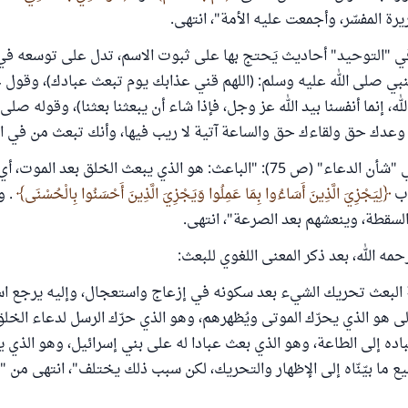
ة المفسّر، وأجمعت عليه الأمة"، انتهى.
في "التوحيد" أحاديث يَحتج بها على ثبوت الاسم، تدل على توسعه ف
لنبي صلى الله عليه وسلم: (اللهم قني عذابك يوم تبعث عبادك)، وقول 
ه، إنما أنفسنا بيد الله عز وجل، فإذا شاء أن يبعثنا بعثنا)، وقوله صلى 
وعدك حق ولقاءك حق والساعة آتية لا ريب فيها، وأنك تبعث من في الق
وقال الخطابي في "شأن الدعاء" (ص 75): "الباعث: هو الذي يبعث الخلق بعد الم
اب
لِيَجْزِيَ الَّذِينَ أَسَاءُوا بِمَا عَمِلُوا وَيَجْزِيَ الَّذِينَ أَحْسَنُوا بِالْحُسْنَى
. و
لسقطة، وينعشهم بعد الصرعة"، انتهى.
حمه الله، بعد ذكر المعنى اللغوي للبعث:
 البعث تحريك الشيء بعد سكونه في إزعاج واستعجال، وإليه يرجع اس
الى هو الذي يحرّك الموتى ويُظهرهم، وهو الذي حرّك الرسل لدعاء الخل
اده إلى الطاعة، وهو الذي بعث عبادا له على بني إسرائيل، وهو الذي 
ع ما بيّنّاه إلى الإظهار والتحريك، لكن سبب ذلك يختلف"، انتهى من "