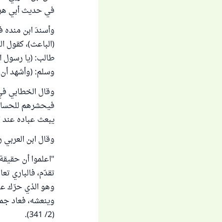
في حديث أبي هرير
وأسندَ ابن منده 
(الباعث)، كقول ا
طالب: (يا رسول الل
وسلم: (وأشهد أن 
فيحشرهم للحس
يبعث عباده عند ا
وقال ابن العربي ر
"اعلموا أن حقيقة
تقدّم، فالباري تع
وهو الذي حرّك عب
وينعشه، فعاد جمي
(2/ 341).