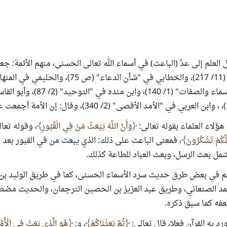
لعلم إلى عدِّ (الباعث) في أسماء الله تعالى الحسنى، منهم الأئمة: جع
والبيهقي في "الأسماء والصفات" (1/ 140)، واب
لاء العلماء بقوله تعالى:
وَأَنَّ اللَّهَ يَبْعَثُ مَنْ فِي الْقُبُورِ
، وقوله تعا
لَّكُمْ تَشْكُرُونَ
، فمعنى الباعث على ذلك: الذي يبعث من في القبور بعد
مل بعث الرسل، وبعث العباد للطاعة كذلك.
سم في بعض طرق حديث سرد الأسماء الحسنى، كما في طريق الوليد بن
مد الصنعاني، وطريق عبد العزيز بن الحصين الترجمان، والحديث مض
فه كما سبق ذكره.
رد به القرآن فعلا، قال تعالى:
ثُمَّ بَعَثْنَاكُمْ
، و:
هُوَ الَّذِي بَعَثَ فِي الْأُمِّ