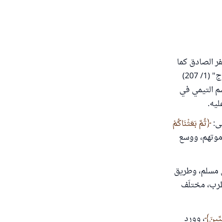
فر الصادق كما
في "فتح الباري" (11/ 217)، والخطابي في "شأن الدعاء" (ص 75)، والحليمي في المنهاج" (1/ 207)
ن منده في "التوحيد" (2/ 87)، وأبو القاسم التيمي في
لى:
ثُمَّ بَعَثْنَاكُمْ
 موتهم، ووسع
 مسلم، وطريق
طرب، مختلَف
يِّينَ
، وورد