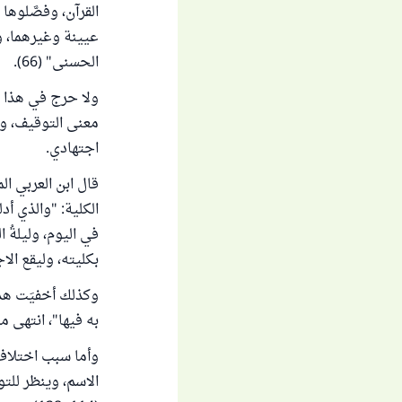
القرآن، وفصَّلوه
عيينة وغيرهما، و
الحسنى" (66).
ولا حرج في هذا ا
معنى التوقيف، ول
اجتهادي.
قال ابن العربي ال
الكلية: "والذي أد
في اليوم، وليلةُ ال
بكليته، وليقع ال
وكذلك أخفيَت هذه
به فيها"، انتهى من "أ
وأما سبب اختلاف
الاسم، وينظر للت