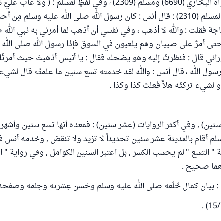
ولا ألاَ صنعتَ . رواه البخاري (6690) ومسلم (2309) ، وفي لفظٍ لمسلم : ( ولا 
وفي رواية أخرى لمسلم (2310) : قال أنس : كان رسول الله صلى الله عليه وسلم م
جة فقلت : والله لا أذهب ، وفي نفسي أن أذهب لما أمرني به نبي الله ص
ى أمرَّ على صبيان وهم يلعبون في السوق فإذا رسول الله صلى الله 
ئي قال : فنظرتُ إليه وهو يضحك فقال : يا أنيس أذهبتَ حيث أمرتُك 
 رسول الله ، قال أنس : والله لقد خدمته تسع سنين ما علمتُه قال لشيء
و لشيء تركتُه هلاَّ فعلتَ كذا وكذا .
سنين) , وفي أكثر الروايات (عشر سنين) : فمعناه أنها تسع سنين وأشهر ;
لم أقام بالمدينة عشر سنين تحديداً لا تزيد ولا تنقض , وخدمه أنس في
ة " التسع " لم يحسب الكسر , بل اعتبر السنين الكوامل , وفي رواية " ا
هما صحيح .
 بيان كمال خُلُقه صلى الله عليه وسلم وحُسن عِشرته وحِلمه وصَفحه 