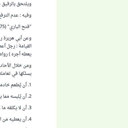
ويلتحق بالرقيق 
وفيه : عدم الترفع
"فتح الباري" (5/175) .
وعن أبي هريرة رضي
القيامة : رجل أع
يعطه أجره ) رواه البخ
ومن خلال الأحاد
يسلكها في تعامله
1. أن يُطعم خادمه مما يطعم .
2. أن يُلبسه مما يلبس .
3. أن لا يكلفه ما لا يطيقه ، فإن فعل أعانه عليه .
4. أن يعطيه من الأجر ما يناسب عمله ومجهوده .