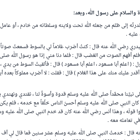
ة والسلام على رسول الله، وبعد:
درتُه إلى ظلم من جعله الله تحت ولايته وسلطانه من خادم ، أو عامل ،
عليه .
دري رضي الله عنه قال : كنتُ أضرب غلاماً لي بالسوط فسمعتُ صوتاً 
 فلم أفهم الصوت من الغضب قال : فلما دنا مني إذا هو رسول الله صلى 
 : ( اعلم أبا مسعود ، اعلم أبا مسعود ) قال : فألقيتُ السوط من يدي ، ف
 أقدر عليك منك على هذا الغلام ) قال : فقلت : لا أضرب مملوكاً بعده أبد
ى نبيَّنا محمَّداً صلى الله عليه وسلم قدوة وأسوةً لنا ، نقتدي ونهتدي 
ان النبي صلى الله عليه وسلم أحسنَ الناس خلُقاً مع خدمه ، فلم يكن 
ا قولَه ، وهذا أنس رضي الله عنه كان قد خدم النبي صلى الله عليه 
ي تعامله معه .
ه قال : خدمتُ النبي صلى الله عليه وسلم عشر سنين فما قال لي أف و