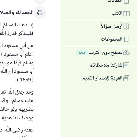
المقالات
الحمد لله والصلا
الكتب
إذا دعت المسلمَ ق
أرسل سؤالاً
فليتذكر قدرة الله 
المحفوظات
عن أبي مسعود الب
تصفح دون انترنت
جديد
اعلم أبا مسعود )
وسلم فإذا هو يقول
شاركنا ملاحظاتك
أبا مسعود أن الله
العودة للإصدار القديم
( 1659 ) .
وقد جعل الله تعال
عليه وسلم ، وقد ك
يضربهم ولو خالفو
ووصف لنا هديه ف
فعنه رضي الله عن