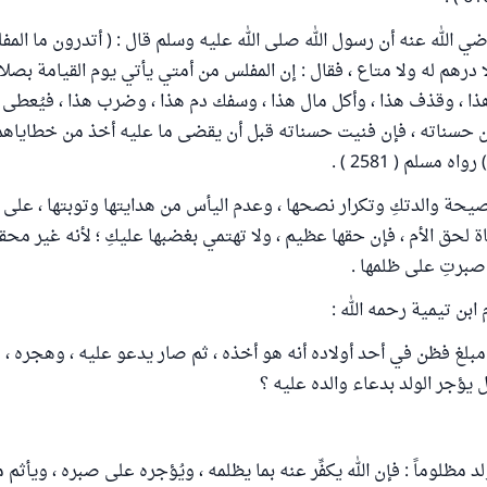
 الله عنه أن رسول الله صلى الله عليه وسلم قال : ( أتدرون ما المفل
 درهم له ولا متاع ، فقال : إن المفلس من أمتي يأتي يوم القيامة بصل
ذا ، وقذف هذا ، وأكل مال هذا ، وسفك دم هذا ، وضرب هذا ، فيُعطى 
ن حسناته ، فإن فنيت حسناته قبل أن يقضى ما عليه أخذ من خطايا
ه مسلم ( 2581 ) .
يحة والدتكِ وتكرار نصحها ، وعدم اليأس من هدايتها وتوبتها ، على 
ة لحق الأم ، فإن حقها عظيم ، ولا تهتمي بغضبها عليكِ ؛ لأنه غير محق
صبرتِ على ظلمها .
بن تيمية رحمه الله :
بلغ فظن في أحد أولاده أنه هو أخذه ، ثم صار يدعو عليه ، وهجره ، 
 يؤجر الولد بدعاء والده عليه ؟
ولد مظلوماً : فإن الله يكفِّر عنه بما يظلمه ، ويُؤجره على صبره ، ويأث