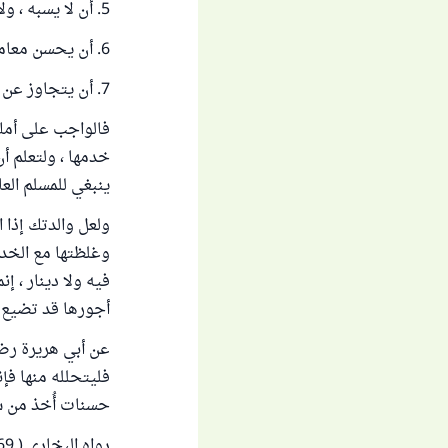
5. أن لا يسبه ، ولا يشتمه ، ولا يضربه .
6. أن يحسن معاملته ويكرمه .
7. أن يتجاوز عن خطئه وتقصيره .
فالواجب على أمكِ 
خدمها ، ولتعلم أن
ينبغي للمسلم الع
ولعل والدتك إذا 
وغلظتها مع الخدم
فيه ولا دينار ، 
أجورها قد تضيع ع
عن أبي هريرة رضي
فليتحلله منها فإن
حسنات أُخذ من س
رواه البخاري ( 6169 ) .