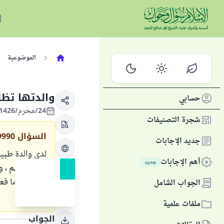
الموضوعية
والدتها تظل
حسابي
24/محرم/1426 الموافق 05/مارس/2005
شجرة التصنيفات
السؤال
9990
جديد الإجابات
لدي والدة طبي
أهم الإجابات
جديد
لا تثق فيهم ، 
أتكلم إذا ما فع
الجواب الشامل
؟.
ملفات علمية
الجواب