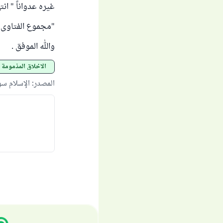
غيره عدواناً " انت
"مجموع الفتاوى" (31/303
والله الموفق .
الأخلاق المذمومة
المصدر
:
الإسلام س