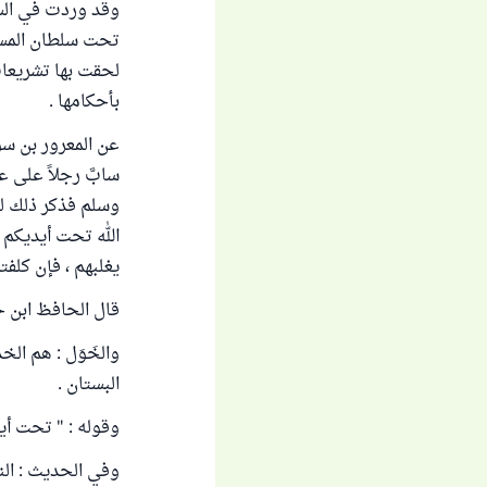
وقد وردت في السنة
تحت سلطان المسلم 
لحقت بها تشريعات
بأحكامها .
عن المعرور بن سوي
سابَّ رجلاً على عه
وسلم فذكر ذلك له 
الله تحت أيديكم 
يغلبهم ، فإن كلفتموهم 
قال الحافظ ابن ح
والخَوَل : هم ال
البستان .
وقوله : " تحت أيد
وفي الحديث : الن