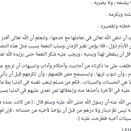
أن تتقي الله تعالى في تعاملها مع خدمها ، ولتعلم أن الله تعالى أقدر 
 الأيام دُوَل ، فلا يؤمن تغير الزمان وسلب النعمة بسبب مثل هذه التصر
اقل أن يتفطن لهذا ويتنبه ، ويجب عليه شكر النعمة حتى يزيده الله تع
اطلعت على ما ذكرناه من أحاديث وأحكام وآداب وتنبيهات أن ترجع ع
 ، وأن تتوب لربها ، وتستسمح ممن ظلمتهم ، وأن تكرمهم قبل أن يأتي
إنما هي الحسنات والسيئات ، فكم من مسلم يُتعب نفسه في الدنيا بطاع
ليه في الآخرة بأخذها منه وإعطائها لمن تعدى عليهم في الدنيا بسب 
 الله عنه أن رسول الله صلى الله عليه وسلم قال : ( مَن كانت عنده 
ه ليس ثمَّ دينار ولا درهم من قبل أن يؤخذ لأخيه من حسناته ، فإن لم
يئات أخيه فطرحت عليه ) .