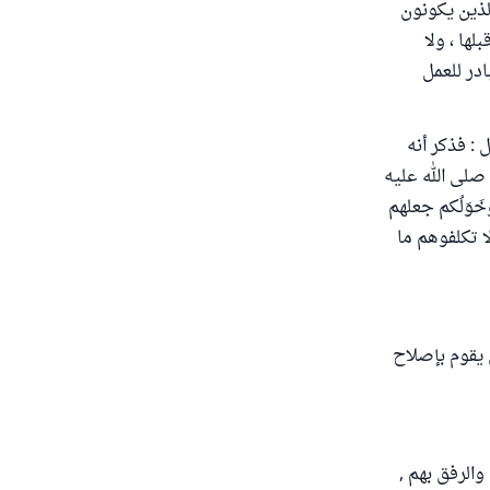
الذين يكونون
ها ، ولا
در للعمل
 : فذكر أنه
َ صلى الله عليه
َوَلُكم جعلهم
ا تكلفوهم ما
 يقوم بإصلاح
الرفق بهم ,