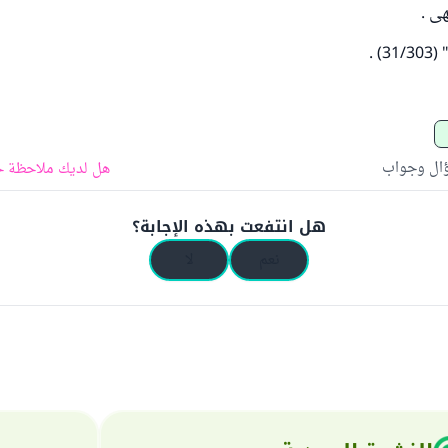
هى .
) .
ؤال وجواب
هل لديك ملاحظة ح
هل انتفعت بهذه الإجابة؟
نعم
لا