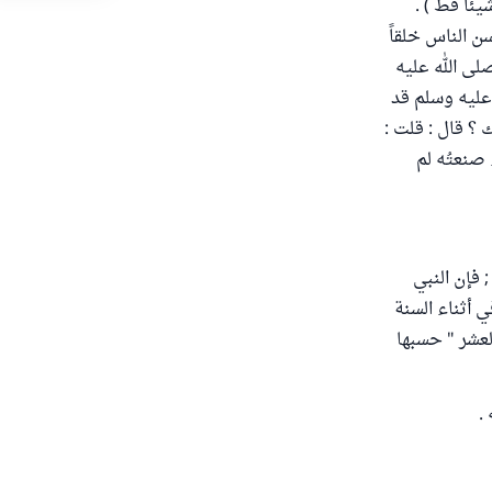
عاب عليَّ شيئاً قط ) .
ِن أحسن الناس خلقاً
لى الله عليه
عليه وسلم قد
؟ قال : قلت :
 صنعتُه لم
 فإن النبي
 أثناء السنة
لعشر " حسبها
.