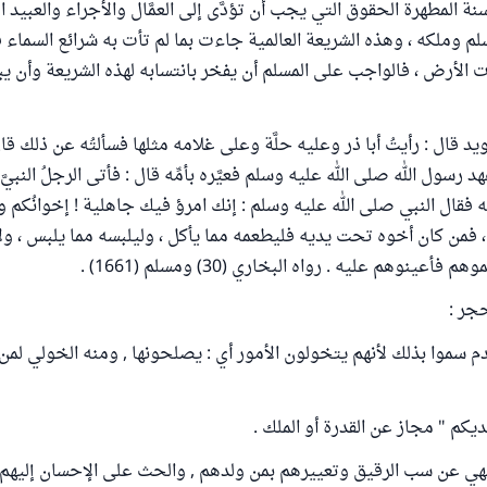
 المطهرة الحقوق التي يجب أن تؤدَّى إلى العمَّال والأجراء والعبيد 
وملكه ، وهذه الشريعة العالمية جاءت بما لم تأت به شرائع السماء قبل
 الأرض ، فالواجب على المسلم أن يفخر بانتسابه لهذه الشريعة وأن يبا
د قال : رأيتُ أبا ذر وعليه حلَّة وعلى غلامه مثلها فسألتُه عن ذلك قال
د رسول الله صلى الله عليه وسلم فعيَّره بأمِّه قال : فأتى الرجلُ النبيّ
فقال النبي صلى الله عليه وسلم : إنك امرؤ فيك جاهلية ! إخوانُكم وخ
، فمن كان أخوه تحت يديه فليطعمه مما يأكل ، وليلبسه مما يلبس ، ول
فأعينوهم عليه . رواه البخاري (30) ومسلم (1661) .
جر :
خدم سموا بذلك لأنهم يتخولون الأمور أي : يصلحونها , ومنه الخولي لمن
يكم " مجاز عن القدرة أو الملك .
هي عن سب الرقيق وتعييرهم بمن ولدهم , والحث على الإحسان إليهم و