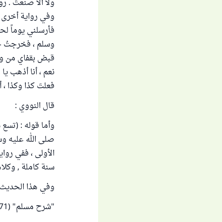
فأرسلني يوماً لحا
وسلم ، فخرجتُ حت
قبض بقفاي من ورا
نعم ، أنا أذهب يا
فعلتَ كذا وكذا ، أ
قال النووي :
وأما قوله : (تسع 
صلى الله عليه وس
الأولى ، ففي رواي
سنة كاملة , وكلا
وفي هذا الحديث :
"شرح مسلم" (15/71) .