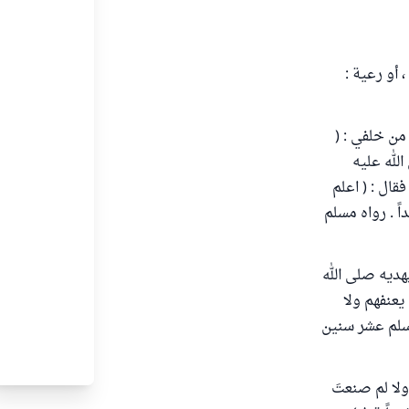
 أو رعية :
من خلفي : (
الله عليه
قال : ( اعلم
اً . رواه مسلم
بهديه صلى الله
يعنفهم ولا
وسلم عشر سنين
لا لم صنعتَ