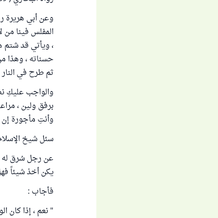
وعن أبي هريرة رضي
المفلس فينا من لا
، ويأتي قد شتم ه
حسناته ، وهذا م
ثم طرح في النار ) روا
والواجب عليكِ نص
برفق ولين ، مراعا
وأنتِ مأجورة إن 
سئل شيخ الإسلام ا
عن رجل سُرق له م
يكن أخذ شيئاً فهل
فأجاب :
" نعم ، إذا كان ال