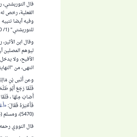
قال التوربشتي، رح
الفعلية، رخص له 
وفيه أيضا تنبيه 
للتوربشتي" (1/ 270).
وقال ابن الأثير،
ليوهم المصلين أن 
الأقبح، ولا يدخل
انتهى، من "النهاية 
وعن أَنَسِ بْنِ مَالِكٍ 
فَلَمَّا رَجَعَ أَبُو طَلْح
أَصَابَ مِنْهَا ، فَلَمَّا 
فَأَخْبَرَهُ فَقَالَ:
أَعْ
(5470)، ومسلم (2144).
قال النووي رحمه ا