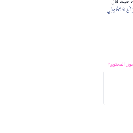
ع، حيث قال
رَ أَنْ لَا تَطُوفِي
ول المحتوى؟