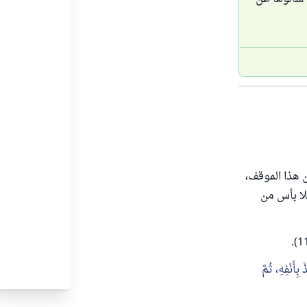
 هذا الموقف،
فلا بأس من
بِأَنْفِهِ، ثُمَّ