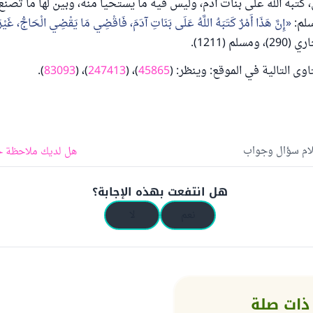
كتبه الله على بنات آدم، وليس فيه ما يستحيا منه، وبين لها ما تصن
سلم:
إِنَّ هَذَا أَمْرٌ كَتَبَهُ اللَّهُ عَلَى بَنَاتِ آدَمَ، فَاقْضِي مَا يَقْضِي الْحَاجُّ، غَيْ
مسلم (1211).
اوى التالية في الموقع: وينظر: (
45865
)، (
247413
)، (
83093
).
لام سؤال وجواب
هل لديك ملاحظة ح
هل انتفعت بهذه الإجابة؟
نعم
لا
ذات صلة