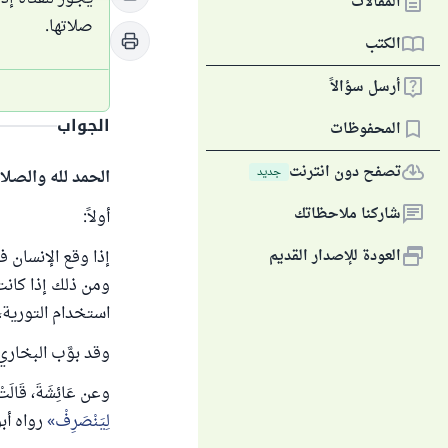
المقالات
صلاتها.
الكتب
أرسل سؤالاً
الجواب
المحفوظات
تصفح دون انترنت
جديد
الحمد لله والصلا
شاركنا ملاحظاتك
أولاً:
العودة للإصدار القديم
إذا وقع الإنسان
ومن ذلك إذا كانت 
استخدام التورية،
وقد بوَّب البخاري 
وعن عَائِشَةَ، قَالَتْ: ق
لِيَنْصَرِفْ
رواه أبو داود (114