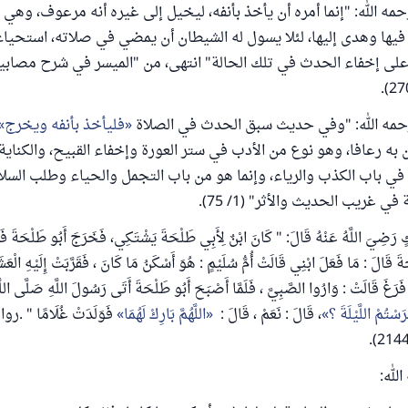
مه الله: "إنما أمره أن يأخذ بأنفه، ليخيل إلى غيره أنه ‌مرعوف، وهي
فيها وهدى إليها، لئلا يسول له الشيطان أن يمضي في صلاته، استحياء
على إخفاء الحدث في تلك الحالة" انتهى، من "الميسر في شرح مصابي
 رحمه الله: "وفي حديث سبق الحدث في الصلاة
فليأخذ بأنفه ويخرج
به رعافا، وهو نوع من ‌الأدب في ستر العورة ‌وإخفاء ‌القبيح، والكناي
 في باب الكذب والرياء، وإنما هو من باب التجمل والحياء وطلب السل
في غريب الحديث والأثر" (1/ 75).
رَضِيَ اللَّهُ عَنْهُ قَالَ: " كَانَ ابْنٌ لِأَبِي طَلْحَةَ يَشْتَكِي، فَخَرَجَ أَبُو طَلْحَةَ فَ
َةَ قَالَ : مَا فَعَلَ ابْنِي قَالَتْ أُمُّ سُلَيْمٍ : هُوَ أَسْكَنُ مَا كَانَ ، فَقَرَّبَتْ إِلَيْهِ الْعَ
فَرَغَ قَالَتْ : وَارُوا الصَّبِيَّ ، فَلَمَّا أَصْبَحَ أَبُو طَلْحَةَ أَتَى رَسُولَ اللَّهِ صَلَّى اللَّه
رَسْتُمْ اللَّيْلَةَ ؟
، قَالَ : نَعَمْ ، قَالَ :
اللَّهُمَّ بَارِكْ لَهُمَا
فَوَلَدَتْ غُلَامًا " .ر
لله: