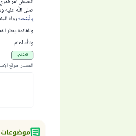
الحيض أمر قدري، 
صلى الله عليه و
بِالْبَيْتِ
رواه البخاري (290)، و
وللفائدة ينظر الفت
والله أعلم
الأخلاق
المصدر
:
موقع الإس
موضوعات 