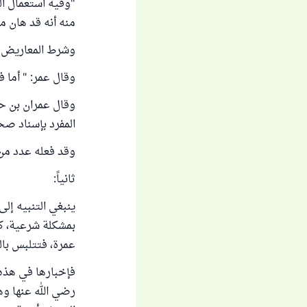
"‌وفيه ‌استعمال ‌
منه أنه قد هان م
وشرط المعاريض المب
وقال عمر: " أما 
وقال عمران بن ح
المفرد بإسناد صحي
وقد فعله عدد من 
ثانياً:
ينبغي التنبيه إلى
بمشكلة شرعية، ك
عمرة، فتتلبس با
فإخبارها في هذه 
رضي الله عنها وه