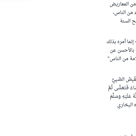
 من المعاريض
 من الناس،
ح السنة
إنما أمره بذلك
ة بالأحسن عن
امة من الناس"
قُبِضَ الصَّبِيُّ
شَاءَ فَتَعَشَّى ثُمَّ
ُ عَلَيْهِ وَسَلَّمَ
واه البخاري