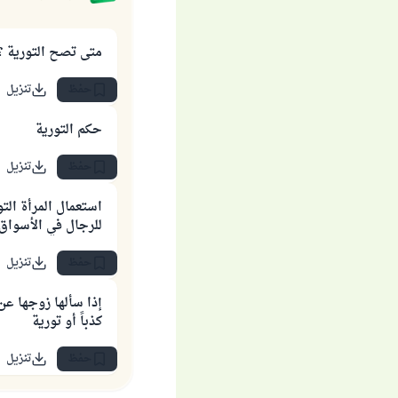
متى تصح التورية ؟ وما هي الضرورة فيها
حفظ
تنزيل
حكم التورية
حفظ
تنزيل
استعمال المرأة الت
للرجال في الأسواق 
حفظ
تنزيل
إذا سألها زوجها عن
كذباً أو تورية
حفظ
تنزيل