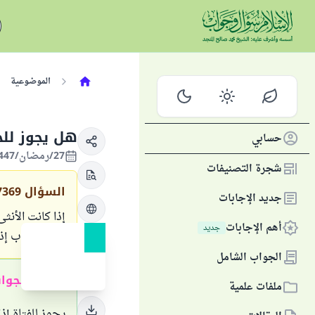
الموضوعية
هل يجوز لل
حسابي
27/رمضان/1447 الموافق 16/مارس/2026
شجرة التصنيفات
السؤال
7369
جديد الإجابات
إذا كانت الأنث
أهم الإجابات
جديد
لها أن تكذب إ
الجواب الشامل
ملخص الجوا
ملفات علمية
يجوز للفتاة إذ