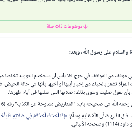
موضوعات ذات صلة
ة والسلام على رسول الله، وبعد:
 في موقف من المواقف في حرج فلا بأس أن يستخدم التورية تخلصا من
المرأة تشعر بالحياء من إخبار أبيها أو أخيها بـأنها في حالة الحيض، 
 بأن تقول صليت وتنوي بذلك: صلاتها التي صلتها في أيام طهرها.
رحمه الله في صحيحه ‌باب: ‌"المعاريض ‌مندوحة ‌عن ‌الكذب" رقم ‌(‌116).
َالَ النَّبِيُّ صَلَّى اللهُ عَلَيْهِ وَسَلَّمَ:
إِذَا ‌أَحْدَثَ ‌أَحَدُكُمْ ‌فِي ‌صَلَاتِهِ فَلْيَأْخُذْ 
1) وصححه الألباني.