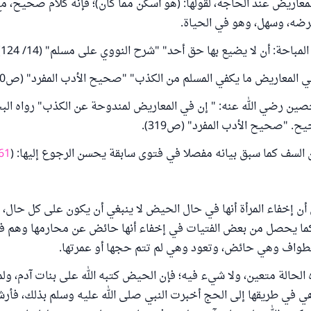
المعاريض ‌عند ‌الحاجة، ‌لقولها: (هو أسكن مما كان)؛ فإنه كلام صحيح، م
رضه، وسهل، وهو في الحياة.
احة: أن لا يضيع بها حق أحد" "شرح النووي على مسلم" (14/ 124).
في المعاريض ما يكفي المسلم من الكذب" "صحيح الأدب المفرد" (ص330).
صين رضي الله عنه: " إن في المعاريض لمندوحة عن الكذب" رواه الب
ح. "صحيح الأدب المفرد" (ص319).
السف كما سبق بيانه مفصلا في فتوى سابقة يحسن الرجوع إليها: (
61
 أن إخفاء المرأة أنها في حال الحيض لا ينبغي أن يكون على كل حال، ل
ما يحصل من بعض الفتيات في إخفاء أنها حائض عن محارمها وهم ف
لطواف وهي حائض، وتعود وهي لم تتم حجها أو عمرتها.
الحالة متعين، ولا شيء فيه؛ فإن الحيض كتبه الله على بنات آدم، ول
ي في طريقها إلى الحج أخبرت النبي صلى الله عليه وسلم بذلك، فأرش