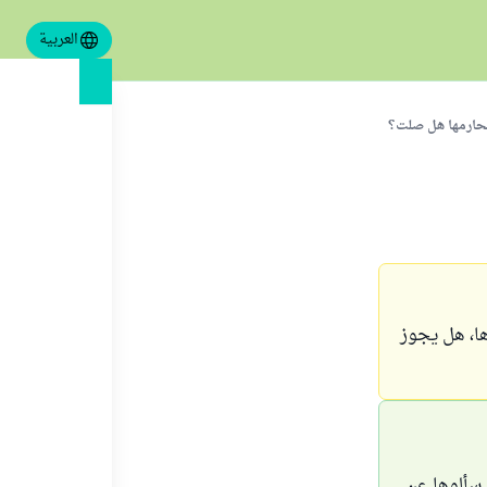
العربية
محارمها هل صلت؟
ها، هل يجوز
 سألوها عن