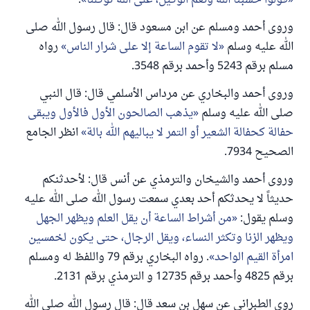
قولوا حسبنا الله ونعم الوكيل، على الله توكلنا
.
وروى أحمد ومسلم عن ابن مسعود قال: قال رسول الله صلى
الله عليه وسلم
لا تقوم الساعة إلا على شرار الناس
رواه
مسلم برقم 5243 وأحمد برقم 3548.
وروى أحمد والبخاري عن مرداس الأسلمي قال: قال النبي
صلى الله عليه وسلم
يذهب الصالحون الأول فالأول ويبقى
حفالة كحفالة الشعير أو التمر لا يباليهم الله بالة
انظر الجامع
الصحيح 7934.
وروى أحمد والشيخان والترمذي عن أنس قال: لأحدثنكم
حديثاً لا يحدثكم أحد بعدي سمعت رسول الله صلى الله عليه
وسلم يقول:
من أشراط الساعة أن يقل العلم ويظهر الجهل
ويظهر الزنا وتكثر النساء، ويقل الرجال، حتى يكون لخمسين
امرأة القيم الواحد
. رواه البخاري برقم 79 واللفظ له ومسلم
برقم 4825 وأحمد برقم 12735 و الترمذي برقم 2131.
روى الطبراني عن سهل بن سعد قال: قال رسول الله صلى الله