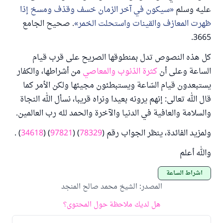
عليه وسلم
سيكون في آخر الزمان خسف وقذف ومسخ إذا
ظهرت المعازف والقينات واستحلت الخمر
. صحيح الجامع
3665.
كل هذه النصوص تدل بمنطوقها الصريح على قرب قيام
الساعة وعلى أن
كثرة الذنوب والمعاصي
من أشراطها، والكفار
يستبعدون قيام السّاعة ويستبطئون مجيئها ولكن الأمر كما
قال الله تعالى: إنهم يرونه بعيدا ونراه قريبا، نسأل الله النجاة
والسلامة والعافية في الدنيا والآخرة والحمد لله رب العالمين.
ولمزيد الفائدة، ينظر الجواب رقم (
78329
) (
97821
) (
34618
) .
والله أعلم
أشراط الساعة
المصدر
:
الشيخ محمد صالح المنجد
هل لديك ملاحظة حول المحتوى؟