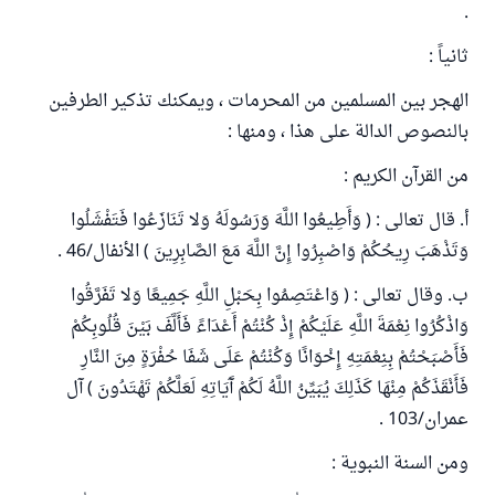
.
ثانياً :
الهجر بين المسلمين من المحرمات ، ويمكنك تذكير الطرفين
بالنصوص الدالة على هذا ، ومنها :
من القرآن الكريم :
أ. قال تعالى : ( وَأَطِيعُوا اللَّهَ وَرَسُولَهُ وَلا تَنَازَعُوا فَتَفْشَلُوا
وَتَذْهَبَ رِيحُكُمْ وَاصْبِرُوا إِنَّ اللَّهَ مَعَ الصَّابِرِينَ ) الأنفال/46 .
ب. وقال تعالى : ( وَاعْتَصِمُوا بِحَبْلِ اللَّهِ جَمِيعًا وَلا تَفَرَّقُوا
وَاذْكُرُوا نِعْمَةَ اللَّهِ عَلَيْكُمْ إِذْ كُنْتُمْ أَعْدَاءً فَأَلَّفَ بَيْنَ قُلُوبِكُمْ
فَأَصْبَحْتُمْ بِنِعْمَتِهِ إِخْوَانًا وَكُنْتُمْ عَلَى شَفَا حُفْرَةٍ مِنَ النَّارِ
فَأَنْقَذَكُمْ مِنْهَا كَذَلِكَ يُبَيِّنُ اللَّهُ لَكُمْ آَيَاتِهِ لَعَلَّكُمْ تَهْتَدُونَ ) آل
عمران/103 .
ومن السنة النبوية :