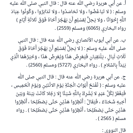
أ. عن أبي هريرة رضي الله عنه قال : قال النبي صلى الله عليه
وسلم : ( لا تَبَاغَضُوا ، وَلا تَحَاسَدُوا ، وَلا تَدَابَرُوا ، وَكُونُوا عِبَادَ
اللَّهِ إِخْوَانًا ، وَلا يَحِلُّ لِمُسْلِمٍ أَنْ يَهْجُرَ أَخَاهُ فَوْقَ ثَلاثَةِ أَيَّامٍ )
رواه البخاري (6065) ومسلم (2559) .
ب. عن أبي أيوب الأنصاري رضي الله عنه قال : قال النبي
صلى الله عليه وسلم : ( لا يَحِلُّ لِمُسْلِمٍ أَنْ يَهْجُرَ أَخَاهُ فَوْقَ
ثَلَاثِ لَيَالٍ ، يَلْتَقِيَانِ فَيُعْرِضُ هَذَا وَيُعْرِضُ هَذَا ، وَخَيْرُهُمَا الَّذِي
يَبْدَأُ بِالسَّلامِ ) . رواه البخاري (5727) ومسلم (2560) .
ج. عن أبي هريرة رضي الله عنه قال : قال النبي صلى الله
عليه وسلم : ( تُفْتَحُ أَبْوَابُ الْجَنَّةِ يَوْمَ الاثْنَيْنِ وَيَوْمَ الْخَمِيسِ ،
فَيُغْفَرُ لِكُلِّ عَبْدٍ لا يُشْرِكُ بِاللَّهِ شَيْئًا إِلا رَجُلا كَانَتْ بَيْنَهُ وَبَيْنَ
أَخِيهِ شَحْنَاءُ ، فَيُقَالُ : أَنْظِرُوا هَذَيْنِ حَتَّى يَصْطَلِحَا ، أَنْظِرُوا
هَذَيْنِ حَتَّى يَصْطَلِحَا ، أَنْظِرُوا هَذَيْنِ حَتَّى يَصْطَلِحَا ) . رواه
مسلم ( 2565 ) .
قال النووي :