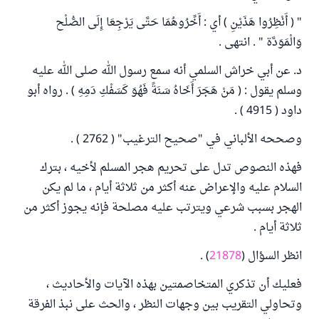
" ( أَنْظِرُوا هَذَيْنِ ) أي : أَخِّرُوهُمَا حَتَّى يَرْجِعَا إِلَى الصُّلْح
وَالْمَوَدَّة " . انتهى .
د. عن أبي خراش السلمي أنه سمع رسول الله صلى الله عليه
وسلم يقول : ( مَنْ هَجَرَ أَخَاهُ سَنَةً فَهُوَ كَسَفْكِ دَمِهِ ) . رواه أبو
داود ( 4915 ) .
وصححه الألباني في "صحيح الترغيب" ( 2762 ) .
فهذه النصوص تدل على تحريم هجر المسلم لأخيه ، بترك
السلام عليه والإعراض عنه أكثر من ثلاثة أيام ، ما لم يكن
الهجر بسبب شرعي ويترتب عليه مصلحة فإنه يجوز أكثر من
ثلاثة أيام .
انظر السؤال (
21878
) .
فعليك أن تذكري المتخاصمتين بهذه الآيات والأحاديث ،
وتحاولي التقريب بين وجهات النظر ، والحث على نبذ الفرقة