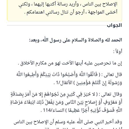
الإصلاح بين الناس ، وأريد رسالة أكتبها إليهما ، ولكني
أخشى المواجهة ، أرجو أن تنال رسالتي اهتمامكم .
الجواب
الحمد لله والصلاة والسلام على رسول الله، وبعد:
أولاً :
إن ما تحرصين عليه أيتها الأخت لهو من مكارم الأخلاق .
قال تعالى : ( فَاتَّقُوا اللَّهَ وَأَصْلِحُوا ذَاتَ بَيْنِكُمْ وَأَطِيعُوا اللَّهَ
وَرَسُولَهُ إِنْ كُنْتُمْ مُؤْمِنِينَ ) الأنفال/1 .
وقال تعالى : ( لا خَيْرَ فِي كَثِيرٍ مِنْ نَجْوَاهُمْ إِلا مَنْ أَمَرَ بِصَدَقَةٍ
أَوْ مَعْرُوفٍ أَوْ إِصلاحٍ بَيْنَ النَّاسِ وَمَنْ يَفْعَلْ ذَلِكَ ابْتِغَاءَ مَرْضَاةِ
اللَّهِ فَسَوْفَ نُؤْتِيهِ أَجْرًا عَظِيمًا ) النساء/114 .
وقد أخبر النبي صلى الله عليه وسلم أن الإصلاح بين الناس