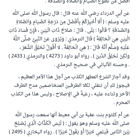
أفضل من تطوع الصيام والصلاة والصدقة .
عن أبي الدرداء رضي الله عنه قال : قال رسول الله صلى الله
عليه وسلم : ( أَلا أُخْبِرُكُمْ بِأَفْضَلَ مِنْ دَرَجَةِ الصِّيَامِ وَالصَّلاةِ
وَالصَّدَقَةِ ؟ قَالُوا : بَلَى . قَالَ : صَلاحُ ذَاتِ الْبَيْنِ ، فَإِنَّ فَسَادَ ذَاتِ
الْبَيْنِ هِيَ الْحَالِقَةُ ) قَالَ الترمذي : وَيُرْوَى عَنْ النَّبِيِّ صَلَّى اللَّهُ
عَلَيْهِ وَسَلَّم أَنَّهُ قَالَ : ( هِيَ الْحَالِقَةُ . لا أَقُولُ تَحْلِقُ الشَّعَرَ ،
وَلَكِنْ تَحْلِقُ الدِّينَ ) . رواه أبو داود ( 4273 ) والترمذي ( 2433 )
. وحسنه الألباني في صحيح الترمذي .
وقد أجاز الشرع المطهر الكذب من أجل هذا الأمر العظيم ،
فيجوز لكِ أن تنقلي لكلا الطرفين المتخاصمين مدح الطرف
الآخر وثناءه عليه ، رغبةً في الإصلاح ، وليس هذا من الكذب
المحرم .
عن أم كلثوم بنت عقبة بن أبي معيط أنها سمعت رسول الله
صلى الله عليه وسلم وهو يقول : ( لَيْسَ الْكَذَّابُ الَّذِي يُصْلِحُ
بَيْنَ النَّاسِ فَيَنْمِي خَيْرًا أَوْ يَقُولُ خَيْرًا ) . رواه البخاري ( 2495 )