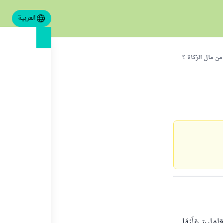
العربية
من مال الزكاة ؟
ِلِينَ عَلَيْهَا