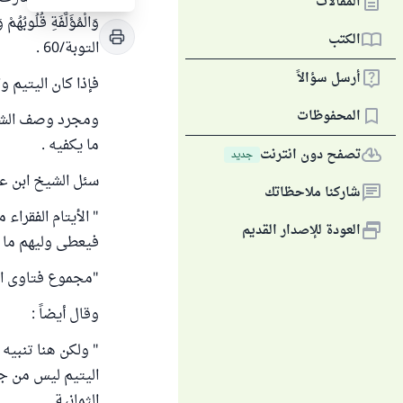
المقالات
وَالْمُؤَلَّفَةِ قُلُوبُهُ
الكتب
التوبة/60 .
أرسل سؤالاً
فإذا كان اليتيم وا
المحفوظات
ومجرد وصف الشخص 
ما يكفيه .
تصفح دون انترنت
جديد
سئل الشيخ ابن عثي
شاركنا ملاحظاتك
" الأيتام الفقراء 
العودة للإصدار القديم
فيعطى وليهم ما 
"مجموع فتاوى ابن عثم
وقال أيضاً :
" ولكن هنا تنبيه
اليتيم ليس من جه
الثمانية .