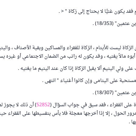
فقد يكون غنيًّا لا يحتاج إلى زكاة " < .
ين" (18/353) .
الزكاة ليست للأيتام ، الزكاة للفقراء والمساكين وبقية الأصناف ، والي
له أبوه مالاً يغنيه ، وقد يكون له راتب من الضمان الاجتماعي أو غيره يس
على ولي اليتيم ألا يقبل الزكاة إذا كان عند اليتيم ما يغنيه .
مستحبة على اليتامى وإن كانوا أغنياء " انتهى .
ين" (18/307) .
ة على الفقراء ، فقد سبق في جواب السؤال (
52852
) أن ذلك لا يجوز ل
مرور الحول ، إلا إذا أخرجها معجلة فلا بأس بتقسيطها على الفقراء حينئ
ا .