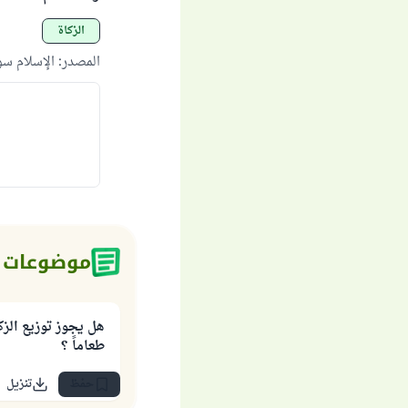
الزكاة
المصدر
:
الإسلام س
موضوعات 
هل يجوز توزيع الزكا
طعاماً ؟
حفظ
تنزيل