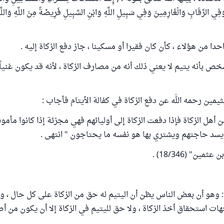
مْ وَفِي الرِّقَابِ وَالْغَارِمِينَ وَفِي سَبِيلِ اللَّهِ وَابْنِ السَّبِيلِ فَرِيضَةً مِنَ اللَّهِ وَالل
حدا من هؤلاء ، كأن كان فقيرا أو مسكينا ، جاز دفع الزكاة إليه .
بأنه يتيم لا يعني ذلك أنه من مصارف الزكاة ، لأنه قد يكون غنياً 
مين رحمه الله عن دفع الزكاة في كفالة الأيتام فأجاب :
من أهل الزكاة فإذا دفعت الزكاة إلى أوليائهم فهي مجزئة إذا كانوا مأمون
يسد حاجتهم ويشتري بها هو نفسه ما يحتاجون " انتهى .
ين" (18/346) .
 : وهو أن بعض الناس يظن أن اليتيم له حق من الزكاة على كل حال ، 
ات استحقاق أخذ الزكاة ، ولا حق لليتيم في الزكاة إلا أن يكون من أص