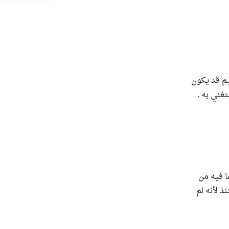
تيم قد يكون
تغني به .
ما فيه من
ذ لأنه لم