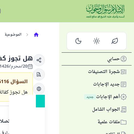
الموضوعية
هل تجوز كفا
حسابي
20/محرم/1426 الموافق 01/مارس/2005
شجرة التصنيفات
السؤال
6116
جديد الإجابات
هل تجوز كفالة 
أهم الإجابات
جديد
الجواب
الجواب الشامل
الحمد لله والصلا
ملفات علمية
الزكاة لها مصارف محددة 