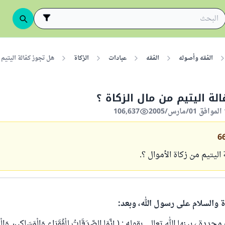
الفقه وأصوله
الفقه
عبادات
الزكاة
هل تجوز كفالة اليتيم 
لة اليتيم من مال الزكاة ؟
106,637
6
اليتيم من زكاة الأموال ؟.
ة والسلام على رسول الله، وبعد:
، بينها الله تعالى بقوله : ( إِنَّمَا الصَّدَقَاتُ لِلْفُقَرَاءِ وَالْمَسَاكِينِ وَالْعَام