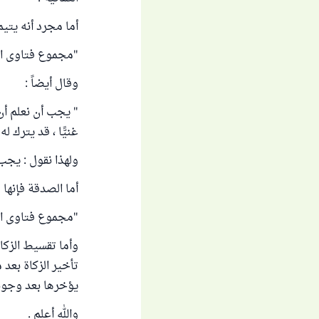
أما مجرد أنه يتيم 
"مجموع فتاوى ابن عثم
وقال أيضاً :
" يجب أن نعلم أن 
غنيًّا ، قد يترك 
ولهذا نقول : يجب 
أما الصدقة فإنها 
"مجموع فتاوى ابن عثم
وأما تقسيط الزكا
تأخير الزكاة بعد 
يؤخرها بعد وجوبه
والله أعلم .