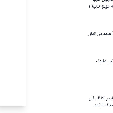
َّهُ عَلِيمٌ حَكِيمٌ )
عنده من المال
ين عليها ،
وليس كذلك فإن
ناف الزكاة