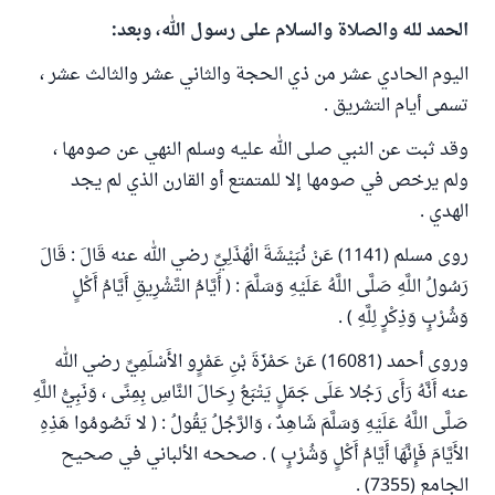
الحمد لله والصلاة والسلام على رسول الله، وبعد:
اليوم الحادي عشر من ذي الحجة والثاني عشر والثالث عشر ،
تسمى أيام التشريق .
وقد ثبت عن النبي صلى الله عليه وسلم النهي عن صومها ،
ولم يرخص في صومها إلا للمتمتع أو القارن الذي لم يجد
الهدي .
روى مسلم (1141) عَنْ نُبَيْشَةَ الْهُذَلِيِّ رضي الله عنه قَالَ : قَالَ
رَسُولُ اللَّهِ صَلَّى اللَّهُ عَلَيْهِ وَسَلَّمَ : ( أَيَّامُ التَّشْرِيقِ أَيَّامُ أَكْلٍ
وَشُرْبٍ وَذِكْرٍ لِلَّهِ ) .
وروى أحمد (16081) عَنْ حَمْزَةَ بْنِ عَمْرٍو الأَسْلَمِيِّ رضي الله
عنه أَنَّهُ رَأَى رَجُلا عَلَى جَمَلٍ يَتْبَعُ رِحَالَ النَّاسِ بِمِنًى ، وَنَبِيُّ اللَّهِ
صَلَّى اللَّهُ عَلَيْهِ وَسَلَّمَ شَاهِدٌ ، وَالرَّجُلُ يَقُولُ : ( لا تَصُومُوا هَذِهِ
الأَيَّامَ فَإِنَّهَا أَيَّامُ أَكْلٍ وَشُرْبٍ ) . صححه الألباني في صحيح
الجامع (7355) .