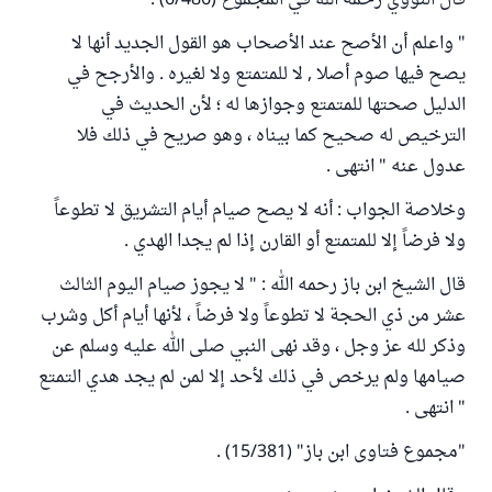
قال النووي رحمه الله في المجموع (6/486) :
" واعلم أن الأصح عند الأصحاب هو القول الجديد أنها لا
يصح فيها صوم أصلا , لا للمتمتع ولا لغيره . والأرجح في
الدليل صحتها للمتمتع وجوازها له ؛ لأن الحديث في
الترخيص له صحيح كما بيناه ، وهو صريح في ذلك فلا
عدول عنه " انتهى .
وخلاصة الجواب : أنه لا يصح صيام أيام التشريق لا تطوعاً
ولا فرضاً إلا للمتمتع أو القارن إذا لم يجدا الهدي .
قال الشيخ ابن باز رحمه الله : " لا يجوز صيام اليوم الثالث
عشر من ذي الحجة لا تطوعاً ولا فرضاً ، لأنها أيام أكل وشرب
وذكر لله عز وجل ، وقد نهى النبي صلى الله عليه وسلم عن
صيامها ولم يرخص في ذلك لأحد إلا لمن لم يجد هدي التمتع
" انتهى .
"مجموع فتاوى ابن باز" (15/381) .