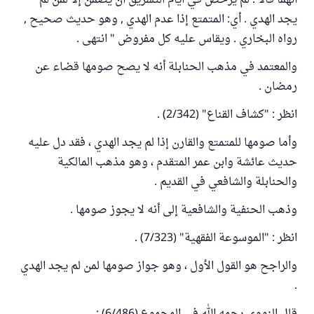
أنهما قالا : لم يرخص في أيام التشريق أن يصمن إلا لمن لم
يجد الهدي . أي: المتمتع إذا عدم الهدي , وهو حديث صحيح ,
رواه البخاري . ويقاس عليه كل مفروض " انتهى .
والمعتمد في مذهب الحنابلة أنه لا يصح صومها قضاء عن
رمضان .
انظر : "كشاف القناع" (2/342) .
وأما صومها للمتمتع والقارن إذا لم يجد الهدي ، فقد دل عليه
حديث عائشة وابن عمر المتقدم ، وهو مذهب المالكية
والحنابلة والشافعي في القديم .
وذهب الحنفية والشافعية إلى أنه لا يجوز صومها .
انظر : "الموسوعة الفقهية" (7/323) .
والراجح هو القول الأول ، وهو جواز صومها لمن لم يجد الهدي
.