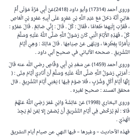
وروى أحمد (17314) وأبو داود (2418)عَنْ أَبِي مُرَّةَ مَوْلَى أُمِّ
هَانِئٍ أَنَّهُ دَخَلَ مَعَ عَبْدِ اللَّهِ بْنِ عَمْرٍو عَلَى أَبِيهِ عَمْرِو بْنِ الْعَاصِ
، فَقَرَّبَ إِلَيْهِمَا طَعَامًا ، فَقَالَ : كُلْ . قَالَ : إِنِّي صَائِمٌ . قَالَ عَمْرٌو :
كُلْ ، فَهَذِهِ الأَيَّامُ الَّتِي كَانَ رَسُولُ اللَّهِ صَلَّى اللَّهُ عَلَيْهِ وَسَلَّمَ
يَأْمُرُنَا بِفِطْرِهَا ، وَيَنْهَى عَنْ صِيَامِهَا . قَالَ مَالِكٌ : وَهِيَ أَيَّامُ
التَّشْرِيقِ . صححه الألباني في صحيح أبي داود .
وروى أحمد (1459) عن سَعْدِ بْنِ أَبِي وَقَّاصٍ رضي الله عنه قَالَ
: أَمَرَنِي رَسُولُ اللَّهِ صَلَّى اللَّهُ عَلَيْهِ وَسَلَّمَ أَنْ أُنَادِيَ أَيَّامَ مِنًى : (
إِنَّهَا أَيَّامُ أَكْلٍ وَشُرْبٍ ، فَلا صَوْمَ فِيهَا ) يَعْنِي أَيَّامَ التَّشْرِيقِ . قال
محقق المسند : صحيح لغيره .
وروى البخاري (1998) عَنْ عَائِشَةَ وَابْنِ عُمَرَ رَضِيَ اللَّهُ عَنْهُمْ
قَالا : لَمْ يُرَخَّصْ فِي أَيَّامِ التَّشْرِيقِ أَنْ يُصَمْنَ إِلا لِمَنْ لَمْ يَجِدْ
الْهَدْيَ .
فهذه الأحاديث – وغيرها – فيها النهي عن صيام أيام التشريق