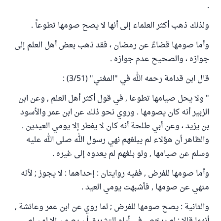
.
ولذلك ذهب أكثر العلماء إلى أنها لا يصح صومها تطوعاً .
وأما صومها قضاءً عن رمضان ، فقد ذهب بعض أهل العلم إلى
جوازه ، والصحيح عدم جوازه .
قال ابن قدامة رحمه الله في "المغني" (3/51) :
" ولا يحل صيامها تطوعا , في قول أكثر أهل العلم , وعن ابن
الزبير أنه كان يصومها . وروي نحو ذلك عن ابن عمر والأسود
بن يزيد ، وعن أبي طلحة أنه كان لا يفطر إلا يومي العيدين .
والظاهر أن هؤلاء لم يبلغهم نهي رسول الله صلى الله عليه
وسلم عن صيامها , ولو بلغهم لم يعدوه إلى غيره .
وأما صومها للفرض , ففيه روايتان : إحداهما : لا يجوز ; لأنه
منهي عن صومها , فأشبهت يومي العيد .
والثانية : يصح صومها للفرض ; لما روي عن ابن عمر وعائشة ,