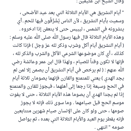
وقال الشيخ ابن عثيمين :
" أيام التشريق هي الأيام الثلاثة التي بعد عيد الأضحى ،
وسميت بأيام التشريق ، لأن الناس يُشَرِّقُون فيها للحم ـ أي
ينشرونه في الشمس ، لييبس حتى لا يتعفن إذا ادخروه ـ
وهذه الأيام الثلاثة قال فيها رسول الله صلى الله عليه وسلم :
( أيام التشريق أيام أكل وشرب وذكر لله عز وجل ) فإذا كانت
كذلك ، أي كان موضوعها الشرعي الأكل والشرب والذكر لله ،
فإنها لا تكون وقتاً للصيام ، ولهذا قال ابن عمر وعائشة رضي
الله عنهم : ( لم يرخص في أيام التشريق أن يصمن إلا لمن لم
يجد الهدي ) يعني للمتمتع والقارن فإنهما يصومان ثلاثة أيام
في الحج وسبعة إذا رجعا إلى أهلهما ، فيجوز للقارن والمتمتع
إذا لم يجدا الهدي أن يصوما هذه الأيام الثلاثة ، حتى لا يفوت
موسم الحج قبل صيامهما . وما سوى ذلك فإنه لا يجوز
صومها ، حتى ولو كان على الإنسان صيام شهرين متتابعين
فإنه يفطر يوم العيد والأيام الثلاثة التي بعده ، ثم يواصل
صومه " انتهى .