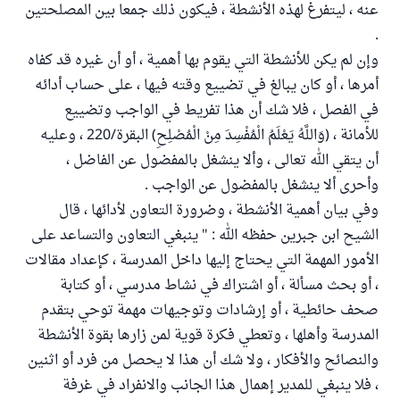
عنه ، ليتفرغ لهذه الأنشطة ، فيكون ذلك جمعا بين المصلحتين
.
وإن لم يكن للأنشطة التي يقوم بها أهمية ، أو أن غيره قد كفاه
أمرها ، أو كان يبالغ في تضييع وقته فيها ، على حساب أدائه
في الفصل ، فلا شك أن هذا تفريط في الواجب وتضييع
للأمانة ، (وَاللَّهُ يَعْلَمُ الْمُفْسِدَ مِنْ الْمُصْلِحِ) البقرة/220 ، وعليه
أن يتقي الله تعالى ، وألا ينشغل بالمفضول عن الفاضل ،
وأحرى ألا ينشغل بالمفضول عن الواجب .
وفي بيان أهمية الأنشطة ، وضرورة التعاون لأدائها ، قال
الشيح ابن جبرين حفظه الله : " ينبغي التعاون والتساعد على
الأمور المهمة التي يحتاج إليها داخل المدرسة ، كإعداد مقالات
، أو بحث مسألة ، أو اشتراك في نشاط مدرسي ، أو كتابة
صحف حائطية ، أو إرشادات وتوجيهات مهمة توحي بتقدم
المدرسة وأهلها ، وتعطي فكرة قوية لمن زارها بقوة الأنشطة
والنصائح والأفكار ، ولا شك أن هذا لا يحصل من فرد أو اثنين
، فلا ينبغي للمدير إهمال هذا الجانب والانفراد في غرفة