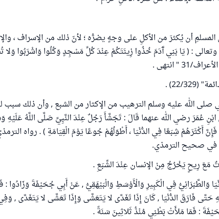
ى المسلمِ أن يُكثرَ من الأكلِ على وجهٍ يضرُّه ؛ لأنّ ذلك من الإسراف ، وال
: ( يَا بَنِي آَدَمَ خُذُوا زِينَتَكُمْ عِنْدَ كُلِّ مَسْجِدٍ وَكُلُوا وَاشْرَبُوا وَلا تُسْرِ
اف/31 " انتهى .
22/329) .
 صلى الله عليه وسلم الترهيب من الإكثار من الشبع , وأن ذلك سبب لل
عُمَرَ رضي الله عنهما قَالَ : تَجَشَّأَ رَجُلٌ عِنْدَ النَّبِيِّ صَلَّى اللَّهُ عَلَيْهِ وَسَلّ
 في صحيح الترمذي.
مَعَ رِيحٍ يَخْرُجُ مِنْ الإنسان عِنْدَ الشِّبَعِ .
ُنْيَا وَالطَّبَرَانِيُّ فِي الْكَبِيرِ وَالْأَوْسَطِ وَالْبَيْهَقِيُّ , عَنْ أَبِي جُحَيْفَةَ وَزَادُوا : فَم
 حَتَّى فَارَقَ الدُّنْيَا , كَانَ إِذَا تَغَدَّى لا يَتَعَشَّى وَإِذَا تَعَشَّى لا يَتَغَدَّى , وَفِي 
ُحَيْفَةَ : فَمَا مَلأَتْ بَطْنِي مُنْذُ ثَلاثِينَ سَنَةً .