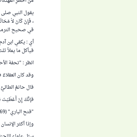
من أخطرِ المهلكاتِ
يقول النبي صلى الله علي
في صحيح الترمذ
أي : يكفي ابن آدم
فيأكل ما يملأ ثلث
انظر : "تحفة الأح
وقد كان العقلاءُ ف
قال حاتمُ الطائيُّ 
فإنَّكَ إِنْ أَعْطَيْتَ ب
"فتح الباري" (9/669) .
وإذا أكثر الإنسان
سئل علماء اللجنة ا