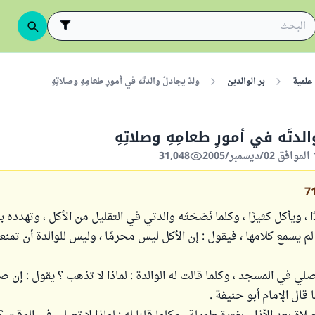
علمية
بر الوالدين
ولدٌ يجادلُ والدتَه في أمورِ طعامِهِ وصلاتِهِ
الدتَه في أمورِ طعامِهِ وصلاتِهِ
31,048
7
 ويأكل كثيرًا ، وكلما نَصَحَتْه والدتي في التقليل من الأكل ، وتهدده 
م يسمع كلامها ، فيقول : إن الأكل ليس محرمًا ، وليس للوالدة أن تمنع
يصلي في المسجد ، وكلما قالت له الوالدة : لماذا لا تذهب ؟ يقول : إن ص
قال الإمام أبو حنيفة .