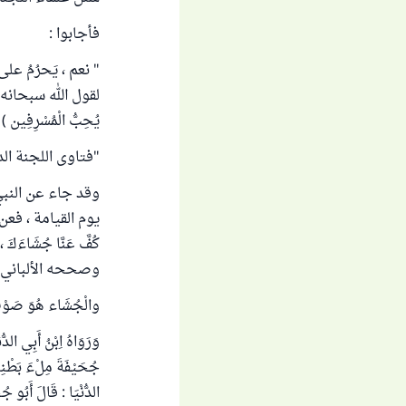
فأجابوا :
" نعم ، يَحرُمُ عل
لقول الله سبحانه وتعالى 
يُحِبُّ الْمُسْرِفِين ) الأعر
"فتاوى اللجنة الدائمة" (
وقد جاء عن النبي
يوم القيامة ، فعن ابْنِ 
وصححه الألباني
والْجُشَاء هُوَ صَوْتٌ 
وَرَوَاهُ اِبْنُ أَبِي الدّ
جُحَيْفَةَ مِلْءَ بَطْنِهِ
الدُّنْيَا : قَالَ أَبُو ج