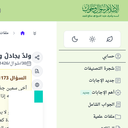
ملفات 
ولدٌ يجادلُ و
حسابي
30/شوال/1426 الموافق 02/ديسمبر/2005
شجرة التصنيفات
السؤال
1173
جديد الإجابات
أخي سمين جدًا ،
أهم الإجابات
جديد
ترضى عنه إذا ل
حلال ؟
الجواب الشامل
وأيضًا، هو لا 
ملفات علمية
سنة مؤكدة كما 