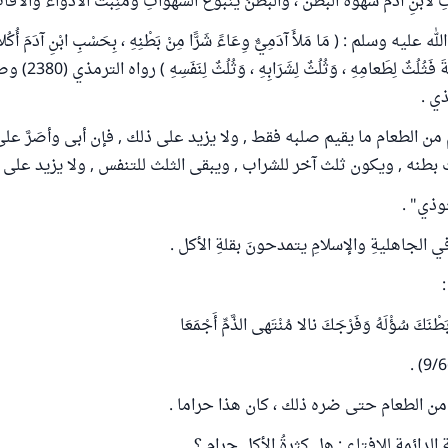
 لابنِ آدمَ شهوةُ البطن ، والبطنُ ينبوع الشهواتِ ومَنِبتُ الأدواء والآفا
ه وسلم : ( مَا مَلأَ آدَمِيٌّ وِعَاءً شَرًّا مِنْ بَطْنِهِ ، بِحَسْبِ ابْنِ آدَمَ أُكُلاتٍ
، فَإِنْ كَانَ لاْ مَحَالَةَ ف
ي .
 من الطعام ما يقيم صلبه فقط , ولا يزيد على ذلك , فإن أبى وأصَرَّ على 
 بطنه , ويكون ثلث آخر للشراب , ويبقى الثلث للتنفس , ولا يزيد على هذ
وذي" .
ي الجاهليةِ والإسلامِ يتمدحونَ بقلةِ الأكل .
:
َطْنَكَ سُؤْلَهُ وَفَرْجَكَ نالا مُنْتَهى الذَّمِّ أَجْمَعَا
 من الطعام حتى ضره ذلك ، كان هذا حراما .
لدائمة للإفتاء : هل كثرةُ الأكلِ حرام ؟