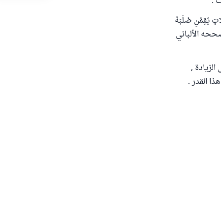
ت .
 يُقِمْنِ صُلْبَهُ
َثُلُثٌ لِطَعامِهِ ، وَثُلُثٌ لِشَرَابِهِ ، وَثُلُثٌ لِنَفَسِهِ ) رواه الترمذي (2380) وصححه الألباني
الزيادة ,
ا القدر .