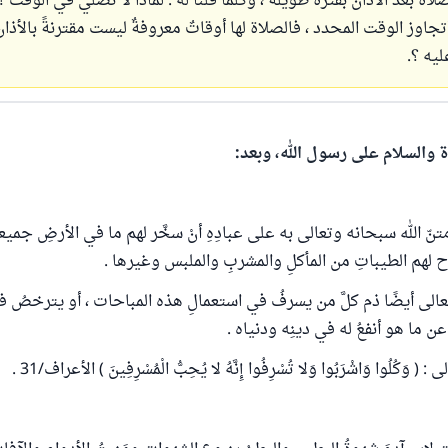
لاة بعد الأذان بفترة طويلة ، وكلما قلنا له : لماذا لا تصلي في الوقت ؟
أتجاوز الوقت المحدد ، فالصلاة لها أوقاتٌ معروفةٌ ليست مقترنةً بالأذان
يه ؟.
ة والسلام على رسول الله، وبعد:
متنّ الله سبحانه وتعالى به على عبادِهِ أنْ سخَّر لهم ما في الأرضِ جميع
اح لهم الطيباتِ من المأكلِ والمشربِ والملبس وغيرها .
الى أيضًا ذم كلَّ من يسرفُ في استعمالِ هذه المباحات ، أو يترخصُ ف
ن ما هو أنفعُ له في دينِه ودنياه .
َكُلُوا وَاشْرَبُوا وَلا تُسْرِفُوا إِنَّهُ لا يُحِبُّ الْمُسْرِفِينَ ) الأعراف/31 .