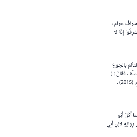
إسرافُ حرام ،
فُوا إِنَّهُ لا
تألم بالجوع
َمَ ، فَقَالَ : (
كُفَّ عَنَّا جُشَاءَكَ ، فَإِنَّ أَكْثَرَهُمْ شِبَعًا فِي الدُّنْيَا ، أَطْوَلُهُمْ جُوعًا يَوْمَ الْقِيَامَةِ ) . رواه الترمذي (2015) .
َا أَكَلَ أَبُو
رِوَايَةٍ لابْنِ أَبِي