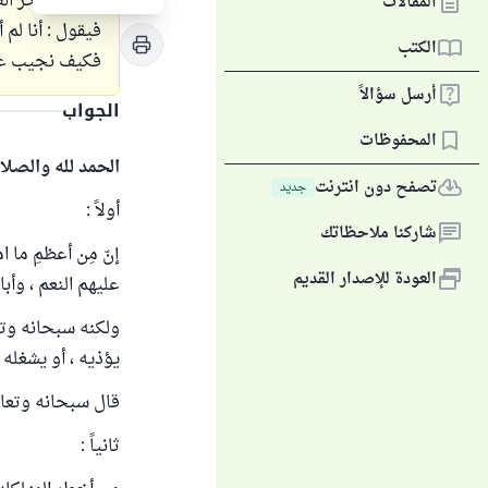
وأيضًا يؤخر الص
المقالات
فيقول : أنا لم 
الكتب
فكيف نجيب عل
أرسل سؤالاً
الجواب
المحفوظات
الحمد لله والصلا
تصفح دون انترنت
جديد
أولاً :
شاركنا ملاحظاتك
إنّ مِن أعظمِ ما ا
العودة للإصدار القديم
عليهم النعم ، وأب
ولكنه سبحانه وتع
يؤذيه ، أو يشغله ع
قال سبحانه وتعالى : ( و
ثانياً :