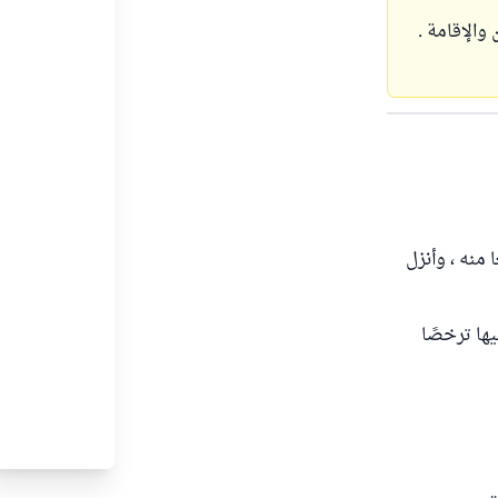
 والإقامة .
ا منه ، وأنزل
يها ترخصًا