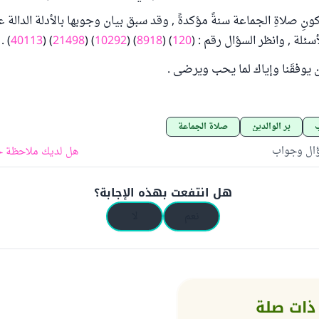
ِ صلاةِ الجماعة سنةً مؤكدةً , وقد سبق بيان وجوبها بالأدلة الدالة 
سئلة , وانظر السؤال رقم : (
120
) (
8918
) (
10292
) (
21498
) (
40113
) .
أن يوفقَنا وإياك لما يحب ويرضى .
ب
بر الوالدين
صلاة الجماعة
ؤال وجواب
هل لديك ملاحظة ح
هل انتفعت بهذه الإجابة؟
نعم
لا
ذات صلة