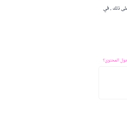
على ذلك , في
ول المحتوى؟