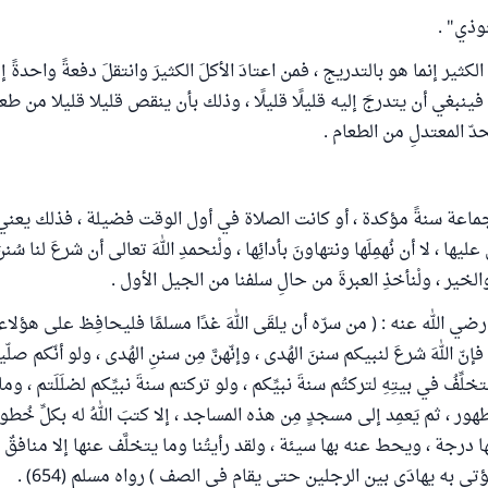
وذي" .
الكثير إنما هو بالتدريج ، فمن اعتادَ الأكلَ الكثيرَ وانتقلَ دفعةً واحدةً
نبغي أن يتدرجَ إليه قليلًا قليلًا ، وذلك بأن ينقص قليلا قليلا من طعام
ّ المعتدلِ من الطعام .
ماعة سنةً مؤكدة ، أو كانت الصلاة في أول الوقت فضيلة ، فذلك يعني أن
ها ، لا أن نُهمِلَها ونتهاونَ بأدائِها ، ولْنحمدِ اللهَ تعالى أن شرعَ لنا سُنن
الخير ، ولْنأخذِ العبرةَ من حالِ سلفنا من الجيل الأول .
ي الله عنه : ( من سرّه أن يلقَى اللهَ غدًا مسلمًا فليحافِظ على هؤلاء
إنّ اللهَ شرعَ لنبيكم سننَ الهُدى ، وإنّهنَّ مِن سننِ الهُدى ، ولو أنّكم صلّ
تخلِّفُ في بيتِهِ لتركتُم سنةَ نبيِّكم ، ولو تركتم سنةَ نبيِّكم لضلَلَتم ، وم
طهور ، ثم يَعمِد إلى مسجدٍ مِن هذه المساجد ، إلا كتبَ اللهُ له بكلِّ خُط
 درجة ، ويحط عنه بها سيئة ، ولقد رأيتُنا وما يتخلَّف عنها إلا منافقٌ م
تى به يهادَى بين الرجلين حتى يقام في الصف ) رواه مسلم (654) .