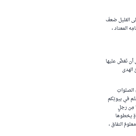
 إلى القليل ضعفَ
ِه المعتاد ،
 نَعَضَّ عليها
َ الهدى
 الصلواتِ
يتُم في بيوتِكم
ا مِن رجلٍ
وةٍ يخطوها
علومُ النفاق ،