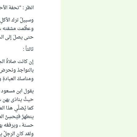
انظر : "تحفة الأح
وسبيلُ ترك الأكلِ 
وعظُمت مشقته ، في
حتى يصلَ إلى الحد
ثالثاً :
إن كانت صلاةُ الج
بالنواجذ ونحرصَ علي
ومناسكَ العبادةِ و
يقول ابن مسعود رض
حيثُ ينادَى بهن ، ف
كما يُصَلّي هذا الم
يتطهرُ فيُحسِنُ ال
حسنة ، ويرفعُه بها
ولقد كان الرجلُ يؤ