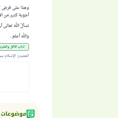
وهذا على فرضِ كون
أجوبة كثير من الأ
نسألُ اللهَ تعالى 
والله أعلم .
آداب الأكل والشر
المصدر
:
الإسلام س
موضوعات 